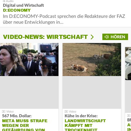
Digital und Wirtschaft
D:ECONOMY
Im D:ECONOMY-Podcast sprechen die Redakteure der FAZ
über neue Entwicklungen in…
VIDEO-NEWS: WIRTSCHAFT
HÖREN
567 Mio. Dollar:
Kühe in der Krise:
B
META MUSS STRAFE
LANDWIRTSCHAFT
A
WEGEN DER
KÄMPFT MIT
I
GEFÄHRDUNG VON…
TROCKENHEIT