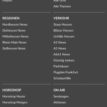
Playlist
Alle Orte
Alle Themen
REGIONEN
VERKEHR
Nordhessen News
Staus Hessen
Osthessen News
Blitzer Hessen
Mittelhessen News
Unfälle Hessen
Rhein-Main News
A3 News
Südhessen News
A5 News
A661 News
Günstig tanken
Parkhäuser
Flugplan Frankfurt
Schulausfälle
HOROSKOP
ON AIR
Horoskop Heute
Sendungen
Horoskop Morgen
Aktionen