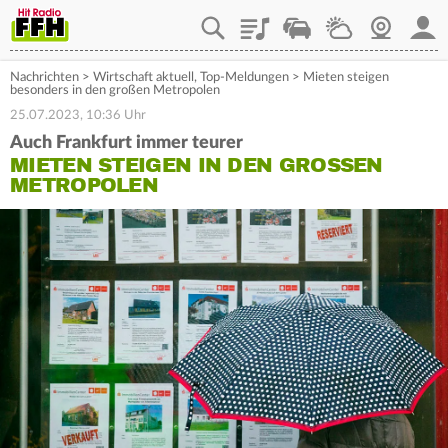
Playlist
Staupilot
Wetter
Webcam
Mein
Nachrichten
>
Wirtschaft aktuell
,
Top-Meldungen
>
Mieten steigen
besonders in den großen Metropolen
25.07.2023, 10:36 Uhr
Auch Frankfurt immer teurer
MIETEN STEIGEN IN DEN GROSSEN M
ETROPOLEN