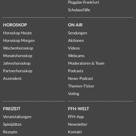
Flugplan Frankfurt
Schulausfälle
HOROSKOP
ON AIR
Horoskop Heute
Sendungen
Horoskop Morgen
Aktionen
Wochenhoroskop
Videos
Monatshoroskop
Webcams
Jahreshoroskop
Moderatoren & Team
Partnerhoroskop
Podcasts
Aszendent
News-Podcast
Themen-Ticker
Voting
FREIZEIT
FFH-WELT
Veranstaltungen
FFH-App
Spielplätze
Newsletter
Rezepte
Kontakt