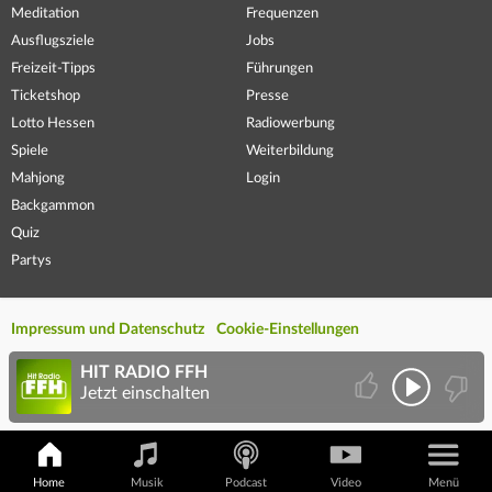
Meditation
Frequenzen
Ausflugsziele
Jobs
Freizeit-Tipps
Führungen
Ticketshop
Presse
Lotto Hessen
Radiowerbung
Spiele
Weiterbildung
Mahjong
Login
Backgammon
Quiz
Partys
Impressum und Datenschutz
Cookie-Einstellungen
HIT RADIO FFH
Jetzt einschalten
Home
Musik
Podcast
Video
Menü