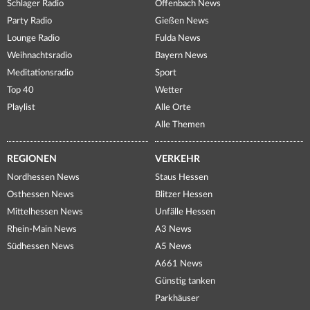
Schlager Radio
Offenbach News
Party Radio
Gießen News
Lounge Radio
Fulda News
Weihnachtsradio
Bayern News
Meditationsradio
Sport
Top 40
Wetter
Playlist
Alle Orte
Alle Themen
REGIONEN
VERKEHR
Nordhessen News
Staus Hessen
Osthessen News
Blitzer Hessen
Mittelhessen News
Unfälle Hessen
Rhein-Main News
A3 News
Südhessen News
A5 News
A661 News
Günstig tanken
Parkhäuser