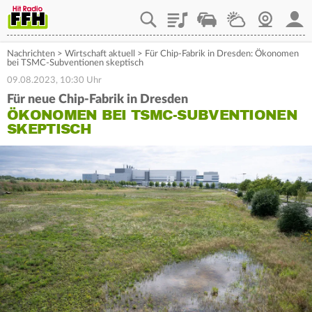
Playlist
Staupilot
Wetter
Webcam
Mein
Nachrichten
>
Wirtschaft aktuell
>
Für Chip-Fabrik in Dresden: Ökonomen
bei TSMC-Subventionen skeptisch
09.08.2023, 10:30 Uhr
Für neue Chip-Fabrik in Dresden
ÖKONOMEN BEI TSMC-SUBVENTIONEN
SKEPTISCH