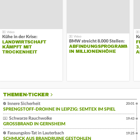
Kühe in der Krise:
BMW streicht 8.000 Stellen:
LANDWIRTSCHAFT
F
ABFINDUNGSPROGRAMM
KÄMPFT MIT
3
IN MILLIONENHÖHE
TROCKENHEIT
A
THEMEN-TICKER
Innere Sicherheit
20:01
SPRENGSTOFF-DROHNE IN LEIPZIG: SEMTEX IM SPIEL
Schwarze Rauchwolke
19:43
GROSSBRAND IN GERNSHEIM
Fassungslos-Tat in Lauterbach
19:25
SCHMUCK AUS BRANDRUINE GESTOHLEN