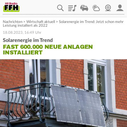
Playlist
Staupilot
Wetter
Webcam
Mein
Nachrichten
>
Wirtschaft aktuell
>
Solarenergie im Trend: Jetzt schon mehr
Leistung installiert als 2022
18.08.2023, 16:49 Uhr
Solarenergie im Trend
FAST 600.000 NEUE ANLAGEN
INSTALLIERT