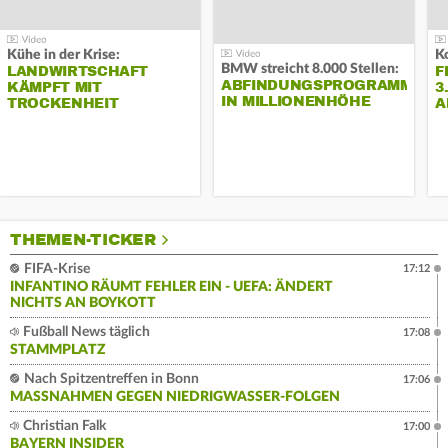
Kühe in der Krise:
BMW streicht 8.000 Stellen:
LANDWIRTSCHAFT
F
ABFINDUNGSPROGRAMM
KÄMPFT MIT
3
IN MILLIONENHÖHE
TROCKENHEIT
A
THEMEN-TICKER
FIFA-Krise
17:12
INFANTINO RÄUMT FEHLER EIN - UEFA: ÄNDERT
NICHTS AN BOYKOTT
Fußball News täglich
17:08
STAMMPLATZ
Nach Spitzentreffen in Bonn
17:06
MASSNAHMEN GEGEN NIEDRIGWASSER-FOLGEN
Christian Falk
17:00
BAYERN INSIDER