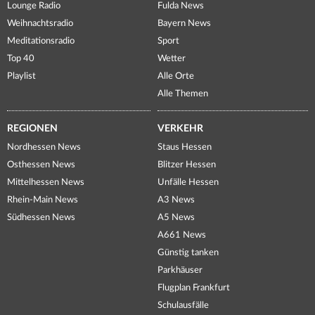
Lounge Radio
Fulda News
Weihnachtsradio
Bayern News
Meditationsradio
Sport
Top 40
Wetter
Playlist
Alle Orte
Alle Themen
REGIONEN
VERKEHR
Nordhessen News
Staus Hessen
Osthessen News
Blitzer Hessen
Mittelhessen News
Unfälle Hessen
Rhein-Main News
A3 News
Südhessen News
A5 News
A661 News
Günstig tanken
Parkhäuser
Flugplan Frankfurt
Schulausfälle