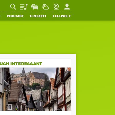
Playlist
Staupilot
Wetter
Webcam
Mein FFH
O
PODCAST
FREIZEIT
FFH-WELT
UCH INTERESSANT