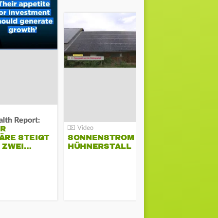
lth Report:
Unter Auflag
ER
EU ERLAU
ÄRE STEIGT
SONNENSTROM IM
PARAMOU
M ZWEI…
HÜHNERSTALL
GEPLANT