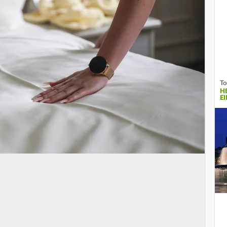
To
H
E