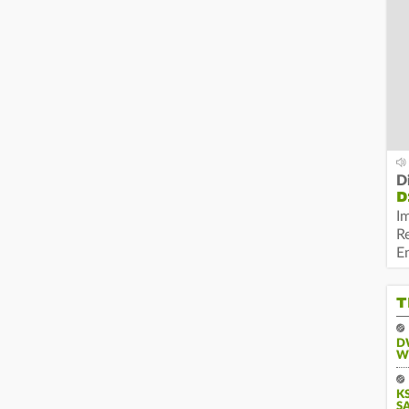
D
D
I
R
E
T
D
W
KS
A