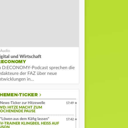
igital und Wirtschaft
:ECONOMY
m D:ECONOMY-Podcast sprechen die
edakteure der FAZ über neue
ntwicklungen in…
HEMEN-TICKER
News-Ticker zur Hitzewelle
17:49
WD: HITZE MACHT ZUM
OCHENENDE PAUSE
"Löwen aus dem Käfig lassen"
17:42
V-TRAINER KLINGBEIL HEISS AUF S
ISON