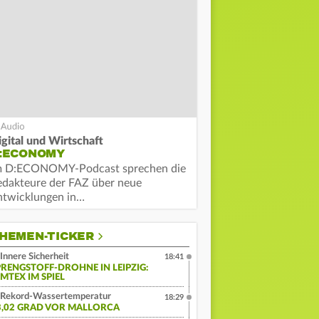
igital und Wirtschaft
:ECONOMY
m D:ECONOMY-Podcast sprechen die
edakteure der FAZ über neue
ntwicklungen in…
HEMEN-TICKER
Innere Sicherheit
18:41
PRENGSTOFF-DROHNE IN LEIPZIG:
MTEX IM SPIEL
Rekord-Wassertemperatur
18:29
3,02 GRAD VOR MALLORCA