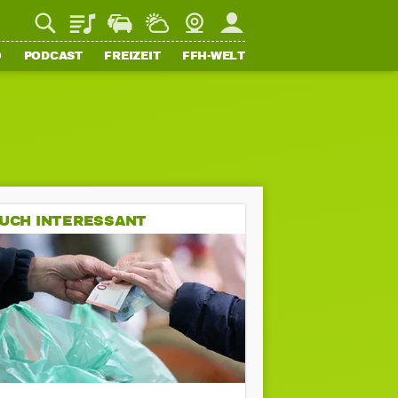
Playlist
Staupilot
Wetter
Webcam
Mein FFH
O
PODCAST
FREIZEIT
FFH-WELT
UCH INTERESSANT