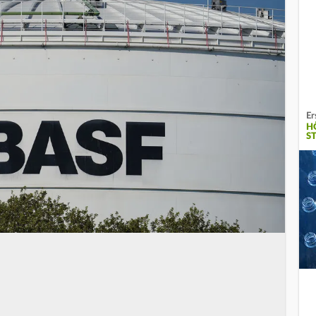
Er
H
S