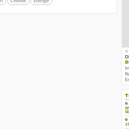
el
Chemie
Energie
D
D
I
R
E
T
S
SE
3