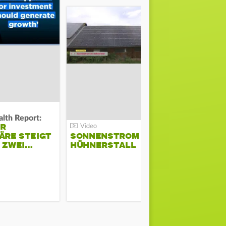
lth Report:
Unter Auflag
ER
EU ERLAU
ÄRE STEIGT
SONNENSTROM IM
PARAMOU
M ZWEI…
HÜHNERSTALL
GEPLANT