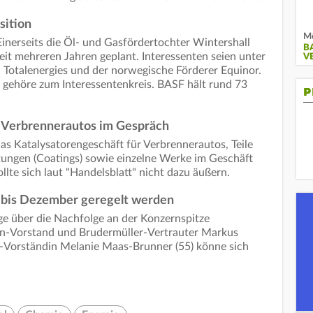
sition
Mö
inerseits die Öl- und Gasfördertochter Wintershall
B
seit mehreren Jahren geplant. Interessenten seien unter
V
 Totalenergies und der norwegische Förderer Equinor.
 gehöre zum Interessentenkreis. BASF hält rund 73
P
r Verbrennerautos im Gespräch
as Katalysatorengeschäft für Verbrennerautos, Teile
tungen (Coatings) sowie einzelne Werke im Geschäft
lte sich laut "Handelsblatt" nicht dazu äußern.
l bis Dezember geregelt werden
ge über die Nachfolge an der Konzernspitze
ien-Vorstand und Brudermüller-Vertrauter Markus
e-Vorständin Melanie Maas-Brunner (55) könne sich