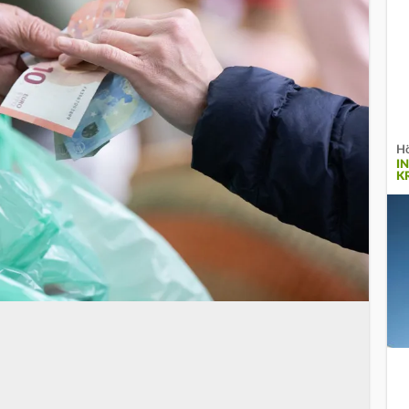
Hö
I
K