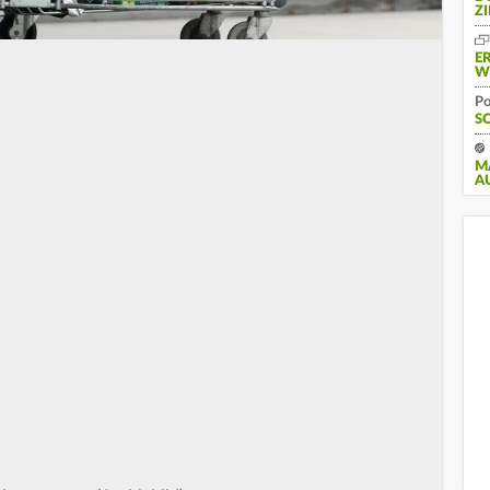
Z
E
W
Po
S
M
A