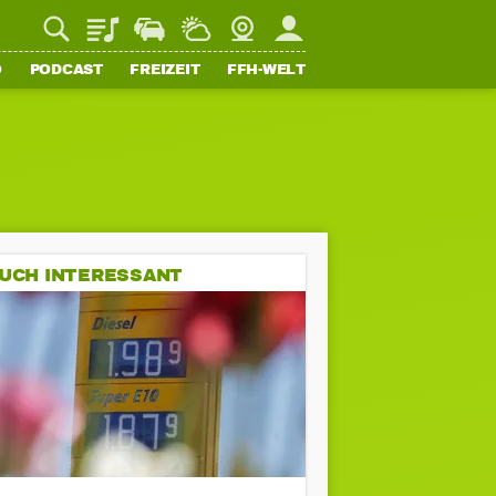
Playlist
Staupilot
Wetter
Webcam
Mein FFH
O
PODCAST
FREIZEIT
FFH-WELT
UCH INTERESSANT