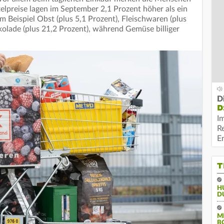
elpreise lagen im September 2,1 Prozent höher als ein
m Beispiel Obst (plus 5,1 Prozent), Fleischwaren (plus
olade (plus 21,2 Prozent), während Gemüse billiger
D
D
I
R
E
T
H
D
M
B