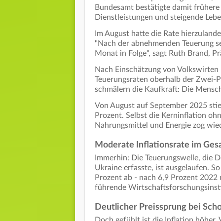
Bundesamt bestätigte damit frühere 
Dienstleistungen und steigende Leben
Im August hatte die Rate hierzulande
"Nach der abnehmenden Teuerung seit
Monat in Folge", sagt Ruth Brand, P
Nach Einschätzung von Volkswirten 
Teuerungsraten oberhalb der Zwei-P
schmälern die Kaufkraft: Die Mensch
Von August auf September 2025 stieg
Prozent. Selbst die Kerninflation oh
Nahrungsmittel und Energie zog wiede
Moderate Inflationsrate im Ges
Immerhin: Die Teuerungswelle, die D
Ukraine erfasste, ist ausgelaufen. So
Prozent ab - nach 6,9 Prozent 2022 
führende Wirtschaftsforschungsinsti
Deutlicher Preissprung bei Sch
Doch gefühlt ist die Inflation höher