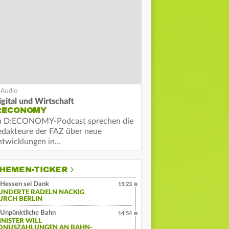
igital und Wirtschaft
:ECONOMY
m D:ECONOMY-Podcast sprechen die
edakteure der FAZ über neue
ntwicklungen in…
HEMEN-TICKER
Hessen sei Dank
15:23
UNDERTE RADELN NACKIG
URCH BERLIN
Unpünktliche Bahn
14:54
INISTER WILL
ONUSZAHLUNGEN AN BAHN-