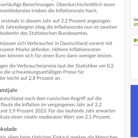
vorläufige Berechnungen. Überdurchschnittlich teure
smittelpreise trieben die Inflationsrate hoch.
IW
 erstmals in diesem Jahr auf 2,2 Prozent angezogen.
S
 Jahresbeginn stieg die Inflationsrate nun im zweiten
räsidentin des Statistischen Bundesamtes.
P
müssen sich Verbraucher in Deutschland vorerst mit
rozent-Marke abfinden. Höhere Inflationsraten
en können sich für einen Euro dann weniger leisten.
en die Verbraucherpreise laut der Statistiker um 0,2
ne die schwankungsanfälligen Preise für
r leicht auf 2,8 Prozent an.
amtjahr
eutschland nach dem russischen Angriff auf die
 flaute die Inflation im vergangenen Jahr auf 2,2
und 5,9 Prozent 2023. Für das laufende Jahr erwarten
tute einen relativ moderaten Wert von 2,1 Prozent.
okolade
. Vor allem beim täglichen Einkauf merken die Menschen