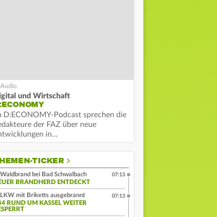
igital und Wirtschaft
:ECONOMY
m D:ECONOMY-Podcast sprechen die
edakteure der FAZ über neue
ntwicklungen in…
HEMEN-TICKER
Waldbrand bei Bad Schwalbach
07:13
EUER BRANDHERD ENTDECKT
LKW mit Briketts ausgebrannt
07:13
44 RUND UM KASSEL WEITER
ESPERRT