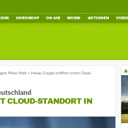
KEHR
HOROSKOP
ON AIR
MUSIK
AKTIONEN
VIDE
A
ngen
,
Rhein-Main
>
Hanau: Google eröffnet erstes Cloud-
eutschland
T CLOUD-STANDORT IN