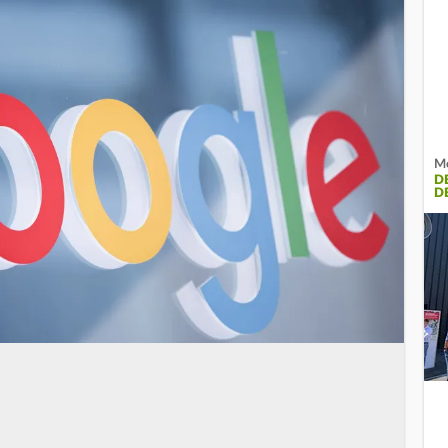
Mo
D
D