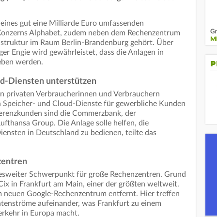
 eines gut eine Milliarde Euro umfassenden
Gr
Konzerns Alphabet, zudem neben dem Rechenzentrum
M
astruktur im Raum Berlin-Brandenburg gehört. Über
er Engie wird gewährleistet, dass die Anlagen in
ieben werden.
P
ud-Diensten unterstützen
on privaten Verbraucherinnen und Verbrauchern
rn Speicher- und Cloud-Dienste für gewerbliche Kunden
eferenzkunden sind die Commerzbank, der
ufthansa Group. Die Anlage solle helfen, die
nsten in Deutschland zu bedienen, teilte das
zentren
esweiter Schwerpunkt für große Rechenzentren. Grund
Cix in Frankfurt am Main, einer der größten weltweit.
m neuen Google-Rechenzentrum entfernt. Hier treffen
Datenströme aufeinander, was Frankfurt zu einem
erkehr in Europa macht.