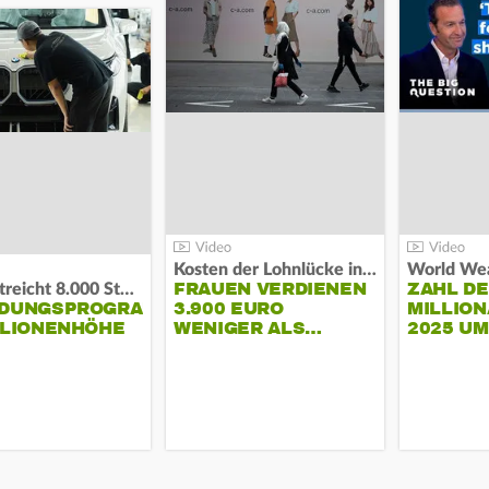
Kosten der Lohnlücke in der EU:
World Wea
FRAUEN VERDIENEN
ZAHL D
BMW streicht 8.000 Stellen:
NDUNGSPROGRAMM
3.900 EURO
MILLION
LLIONENHÖHE
WENIGER ALS…
2025 U