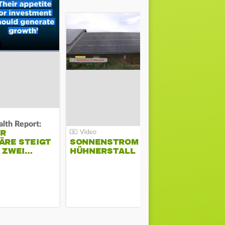
lth Report:
Unter Auflag
ER
EU ERLAU
ÄRE STEIGT
SONNENSTROM IM
PARAMOU
M ZWEI…
HÜHNERSTALL
GEPLANT