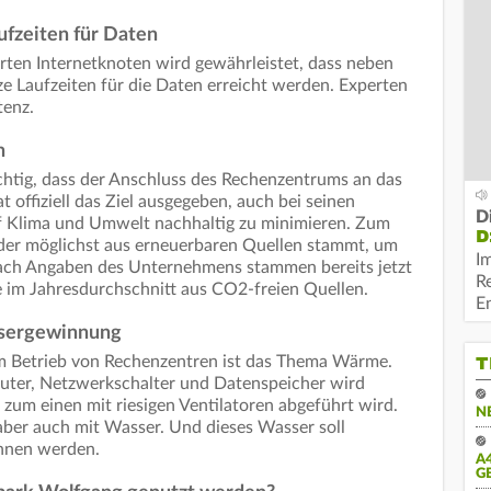
fzeiten für Daten
ten Internetknoten wird gewährleistet, dass neben
 Laufzeiten für die Daten erreicht werden. Experten
tenz.
n
chtig, dass der Anschluss des Rechenzentrums an das
at offiziell das Ziel ausgegeben, auch bei seinen
D
f Klima und Umwelt nachhaltig zu minimieren. Zum
D
 der möglichst aus erneuerbaren Quellen stammt, um
I
ch Angaben des Unternehmens stammen bereits jetzt
R
 im Jahresdurchschnitt aus CO2-freien Quellen.
E
ssergewinnung
T
 Betrieb von Rechenzentren ist das Thema Wärme.
uter, Netzwerkschalter und Datenspeicher wird
 zum einen mit riesigen Ventilatoren abgeführt wird.
N
aber auch mit Wasser. Und dieses Wasser soll
nnen werden.
A
G