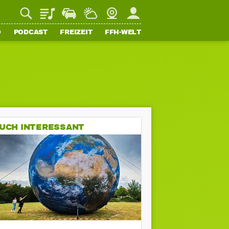
Playlist
Staupilot
Wetter
Webcam
Mein FFH
O
PODCAST
FREIZEIT
FFH-WELT
UCH INTERESSANT