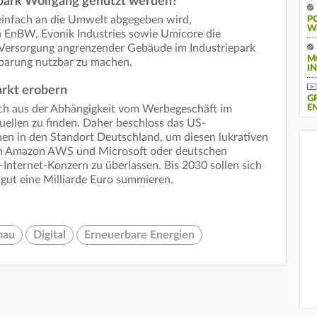
park Wolfgang genutzt werden?
infach an die Umwelt abgegeben wird,
PO
E
 EnBW, Evonik Industries sowie Umicore die
 Versorgung angrenzender Gebäude im Industriepark
M
parung nutzbar zu machen.
IN
arkt erobern
G
N
sich aus der Abhängigkeit vom Werbegeschäft im
uellen zu finden. Daher beschloss das US-
en in den Standort Deutschland, um diesen lukrativen
rn Amazon AWS und Microsoft oder deutschen
Internet-Konzern zu überlassen. Bis 2030 sollen sich
 gut eine Milliarde Euro summieren.
nau
Digital
Erneuerbare Energien