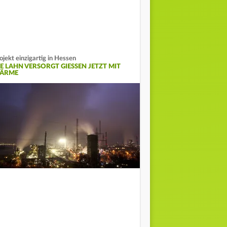
ojekt einzigartig in Hessen
E LAHN VERSORGT GIESSEN JETZT MIT W
RME