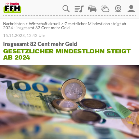
Playlist
Staupilot
Wetter
Webcam
Mein
Nachrichten
>
Wirtschaft aktuell
>
Gesetzlicher Mindestlohn steigt ab
2024 - insgesamt 82 Cent mehr Geld
15.11.2023, 12:42 Uhr
Insgesamt 82 Cent mehr Geld
GESETZLICHER MINDESTLOHN STEIGT
AB 2024