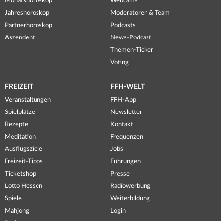
Monatshoroskop
Webcams
Jahreshoroskop
Moderatoren & Team
Partnerhoroskop
Podcasts
Aszendent
News-Podcast
Themen-Ticker
Voting
FREIZEIT
FFH-WELT
Veranstaltungen
FFH-App
Spielplätze
Newsletter
Rezepte
Kontakt
Meditation
Frequenzen
Ausflugsziele
Jobs
Freizeit-Tipps
Führungen
Ticketshop
Presse
Lotto Hessen
Radiowerbung
Spiele
Weiterbildung
Mahjong
Login