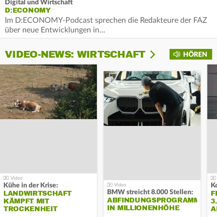
Digital und Wirtschaft
D:ECONOMY
Im D:ECONOMY-Podcast sprechen die Redakteure der FAZ
über neue Entwicklungen in…
VIDEO-NEWS: WIRTSCHAFT
HÖREN
Kühe in der Krise:
BMW streicht 8.000 Stellen:
LANDWIRTSCHAFT
F
ABFINDUNGSPROGRAMM
KÄMPFT MIT
3
IN MILLIONENHÖHE
TROCKENHEIT
A