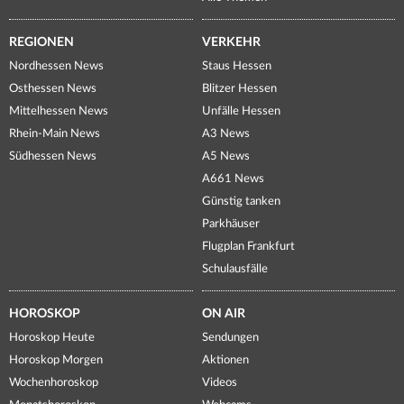
REGIONEN
VERKEHR
Nordhessen News
Staus Hessen
Osthessen News
Blitzer Hessen
Mittelhessen News
Unfälle Hessen
Rhein-Main News
A3 News
Südhessen News
A5 News
A661 News
Günstig tanken
Parkhäuser
Flugplan Frankfurt
Schulausfälle
HOROSKOP
ON AIR
Horoskop Heute
Sendungen
Horoskop Morgen
Aktionen
Wochenhoroskop
Videos