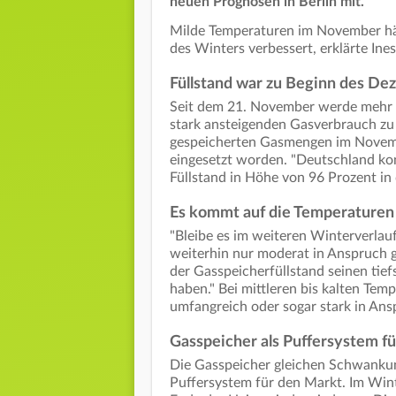
neuen Prognosen in Berlin mit.
Milde Temperaturen im November hät
des Winters verbessert, erklärte In
Füllstand war zu Beginn des D
Seit dem 21. November werde mehr a
stark ansteigenden Gasverbrauch zu
gespeicherten Gasmengen im Novemb
eingesetzt worden. "Deutschland kon
Füllstand in Höhe von 96 Prozent in
Es kommt auf die Temperaturen
"Bleibe es im weiteren Winterverla
weiterhin nur moderat in Anspruch
der Gasspeicherfüllstand seinen tief
haben." Bei mittleren bis kalten Te
umfangreich oder sogar stark in A
Gasspeicher als Puffersystem f
Die Gasspeicher gleichen Schwankun
Puffersystem für den Markt. Im Win