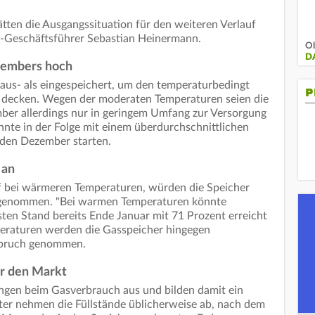
ten die Ausgangssituation für den weiteren Verlauf
es-Geschäftsführer Sebastian Heinermann.
Ob
D
ezembers hoch
us- als eingespeichert, um den temperaturbedingt
P
 decken. Wegen der moderaten Temperaturen seien die
er allerdings nur in geringem Umfang zur Versorgung
nte in der Folge mit einem überdurchschnittlichen
 den Dezember starten.
 an
uf bei wärmeren Temperaturen, würden die Speicher
 genommen. "Bei warmen Temperaturen könnte
sten Stand bereits Ende Januar mit 71 Prozent erreicht
mperaturen werden die Gasspeicher hingegen
nspruch genommen.
ür den Markt
gen beim Gasverbrauch aus und bilden damit ein
ter nehmen die Füllstände üblicherweise ab, nach dem