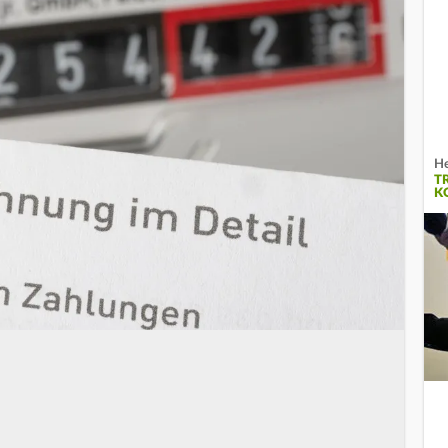
He
T
K