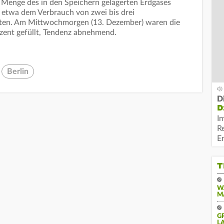
 Menge des in den Speichern gelagerten Erdgases
d etwa dem Verbrauch von zwei bis drei
aten. Am Mittwochmorgen (13. Dezember) waren die
zent gefüllt, Tendenz abnehmend.
Berlin
D
D
I
R
E
T
W
M
G
A