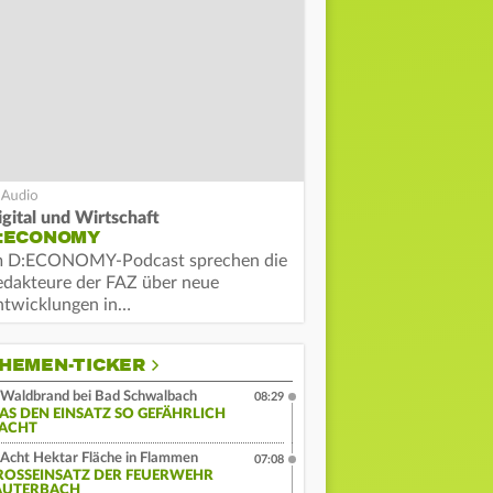
igital und Wirtschaft
:ECONOMY
m D:ECONOMY-Podcast sprechen die
edakteure der FAZ über neue
ntwicklungen in…
HEMEN-TICKER
Waldbrand bei Bad Schwalbach
08:29
AS DEN EINSATZ SO GEFÄHRLICH
ACHT
Acht Hektar Fläche in Flammen
07:08
ROSSEINSATZ DER FEUERWEHR L
UTERBACH