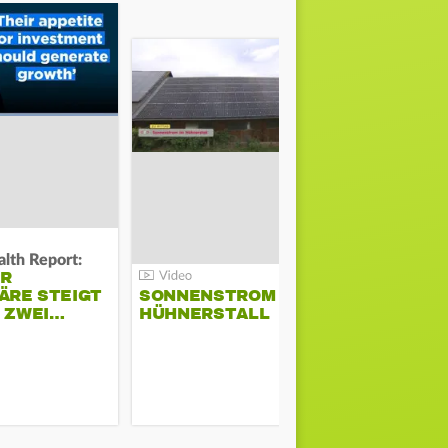
lth Report:
Unter Auflag
ER
EU ERLAU
ÄRE STEIGT
SONNENSTROM IM
PARAMOU
M ZWEI…
HÜHNERSTALL
GEPLANT