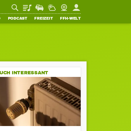
Playlist
Staupilot
Wetter
Webcam
Mein FFH
O
PODCAST
FREIZEIT
FFH-WELT
UCH INTERESSANT