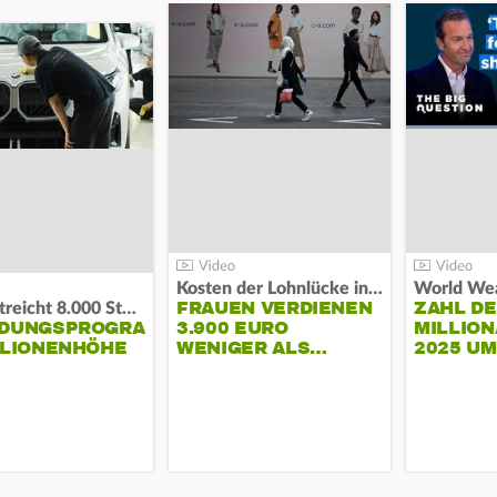
Kosten der Lohnlücke in der EU:
World Wea
FRAUEN VERDIENEN
ZAHL D
BMW streicht 8.000 Stellen:
NDUNGSPROGRAMM
3.900 EURO
MILLION
LLIONENHÖHE
WENIGER ALS…
2025 U