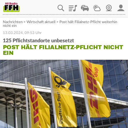
Playlist
Staupilot
Wetter
Webcam
Mein
Nachrichten
>
Wirtschaft aktuell
>
Post hält Filialnetz-Pflicht weiterhin
nicht ein
13.03.2024, 09:53 Uhr
125 Pflichtstandorte unbesetzt
POST HÄLT FILIALNETZ-PFLICHT NICHT
EIN