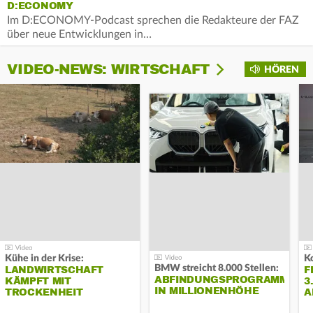
D:ECONOMY
Im D:ECONOMY-Podcast sprechen die Redakteure der FAZ
über neue Entwicklungen in…
VIDEO-NEWS: WIRTSCHAFT
HÖREN
Kühe in der Krise:
BMW streicht 8.000 Stellen:
LANDWIRTSCHAFT
F
ABFINDUNGSPROGRAMM
KÄMPFT MIT
3
IN MILLIONENHÖHE
TROCKENHEIT
A