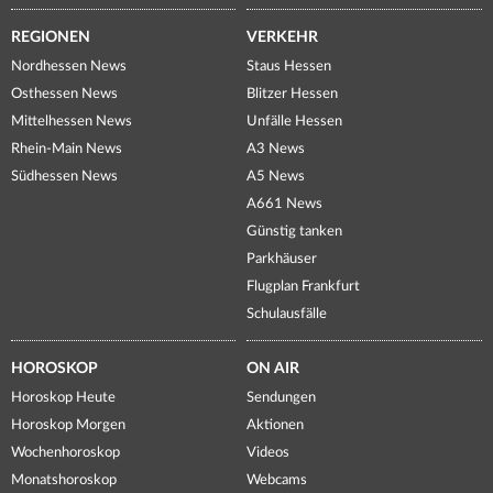
REGIONEN
VERKEHR
Nordhessen News
Staus Hessen
Osthessen News
Blitzer Hessen
Mittelhessen News
Unfälle Hessen
Rhein-Main News
A3 News
Südhessen News
A5 News
A661 News
Günstig tanken
Parkhäuser
Flugplan Frankfurt
Schulausfälle
HOROSKOP
ON AIR
Horoskop Heute
Sendungen
Horoskop Morgen
Aktionen
Wochenhoroskop
Videos
Monatshoroskop
Webcams