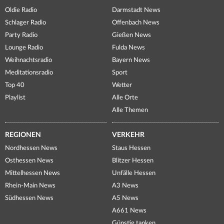
Oldie Radio
Darmstadt News
Schlager Radio
Offenbach News
Party Radio
Gießen News
Lounge Radio
Fulda News
Weihnachtsradio
Bayern News
Meditationsradio
Sport
Top 40
Wetter
Playlist
Alle Orte
Alle Themen
REGIONEN
VERKEHR
Nordhessen News
Staus Hessen
Osthessen News
Blitzer Hessen
Mittelhessen News
Unfälle Hessen
Rhein-Main News
A3 News
Südhessen News
A5 News
A661 News
Günstig tanken