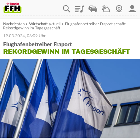
Playlist
Staupilot
Wetter
Webcam
Mein
Nachrichten
>
Wirtschaft aktuell
>
Flughafenbetreiber Fraport schafft
Rekordgewinn im Tagesgeschäft
19.03.2024, 08:09 Uhr
Flughafenbetreiber Fraport
REKORDGEWINN IM TAGESGESCHÄFT