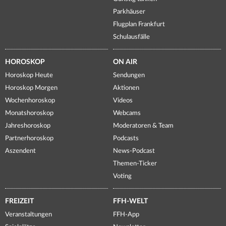
Parkhäuser
Flugplan Frankfurt
Schulausfälle
HOROSKOP
ON AIR
Horoskop Heute
Sendungen
Horoskop Morgen
Aktionen
Wochenhoroskop
Videos
Monatshoroskop
Webcams
Jahreshoroskop
Moderatoren & Team
Partnerhoroskop
Podcasts
Aszendent
News-Podcast
Themen-Ticker
Voting
FREIZEIT
FFH-WELT
Veranstaltungen
FFH-App