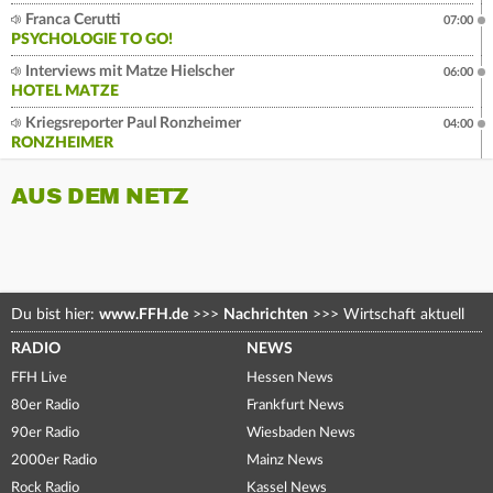
Franca Cerutti
07:00
PSYCHOLOGIE TO GO!
Interviews mit Matze Hielscher
06:00
HOTEL MATZE
Kriegsreporter Paul Ronzheimer
04:00
RONZHEIMER
AUS DEM NETZ
Du bist hier:
www.FFH.de
>>>
Nachrichten
>>>
Wirtschaft aktuell
RADIO
NEWS
FFH Live
Hessen News
80er Radio
Frankfurt News
90er Radio
Wiesbaden News
2000er Radio
Mainz News
Rock Radio
Kassel News