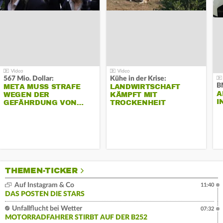
567 Mio. Dollar:
Kühe in der Krise:
B
META MUSS STRAFE
LANDWIRTSCHAFT
A
WEGEN DER
KÄMPFT MIT
I
GEFÄHRDUNG VON…
TROCKENHEIT
THEMEN-TICKER
Auf Instagram & Co
11:40
DAS POSTEN DIE STARS
Unfallflucht bei Wetter
07:32
MOTORRADFAHRER STIRBT AUF DER B252