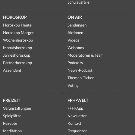
Schulausfälle
HOROSKOP
ON AIR
Horoskop Heute
Sendungen
Horoskop Morgen
Aktionen
Wochenhoroskop
Videos
Monatshoroskop
Webcams
Jahreshoroskop
Moderatoren & Team
Partnerhoroskop
Podcasts
Aszendent
News-Podcast
Themen-Ticker
Voting
FREIZEIT
FFH-WELT
Veranstaltungen
FFH-App
Spielplätze
Newsletter
Rezepte
Kontakt
Meditation
Frequenzen