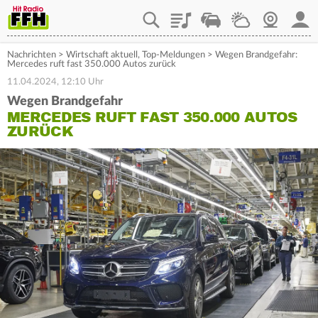
Playlist
Staupilot
Wetter
Webcam
Mein
Nachrichten
>
Wirtschaft aktuell
,
Top-Meldungen
>
Wegen Brandgefahr:
Mercedes ruft fast 350.000 Autos zurück
11.04.2024, 12:10 Uhr
Wegen Brandgefahr
MERCEDES RUFT FAST 350.000 AUTOS
ZURÜCK