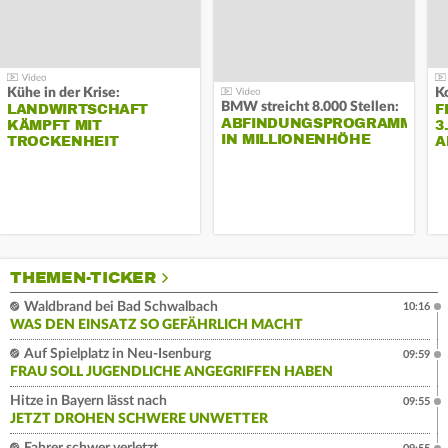
Kühe in der Krise:
BMW streicht 8.000 Stellen:
LANDWIRTSCHAFT
F
ABFINDUNGSPROGRAMM
KÄMPFT MIT
3
IN MILLIONENHÖHE
TROCKENHEIT
A
THEMEN-TICKER
Waldbrand bei Bad Schwalbach
10:16
WAS DEN EINSATZ SO GEFÄHRLICH MACHT
Auf Spielplatz in Neu-Isenburg
09:59
FRAU SOLL JUGENDLICHE ANGEGRIFFEN HABEN
Hitze in Bayern lässt nach
09:55
JETZT DROHEN SCHWERE UNWETTER