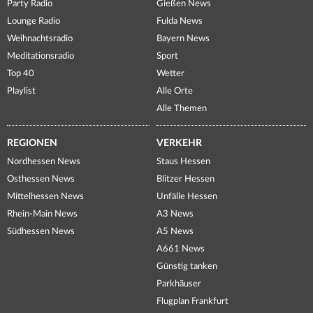
Party Radio
Gießen News
Lounge Radio
Fulda News
Weihnachtsradio
Bayern News
Meditationsradio
Sport
Top 40
Wetter
Playlist
Alle Orte
Alle Themen
REGIONEN
VERKEHR
Nordhessen News
Staus Hessen
Osthessen News
Blitzer Hessen
Mittelhessen News
Unfälle Hessen
Rhein-Main News
A3 News
Südhessen News
A5 News
A661 News
Günstig tanken
Parkhäuser
Flugplan Frankfurt