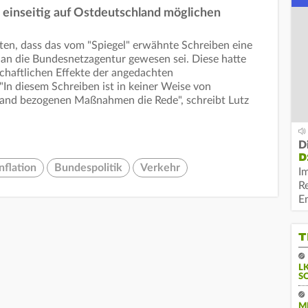
on einseitig auf Ostdeutschland möglichen
ten, dass das vom "Spiegel" erwähnte Schreiben eine
 an die Bundesnetzagentur gewesen sei. Diese hatte
schaftlichen Effekte der angedachten
 "In diesem Schreiben ist in keiner Weise von
hland bezogenen Maßnahmen die Rede", schreibt Lutz
D
D
nflation
Bundespolitik
Verkehr
I
R
E
T
L
S
M