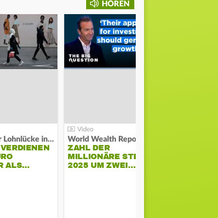
HÖREN
Kosten der Lohnlücke in der EU:
World Wealth Report:
 VERDIENEN
ZAHL DER
URO
MILLIONÄRE STEIGT
SONNENST
R ALS…
2025 UM ZWEI…
HÜHNERST