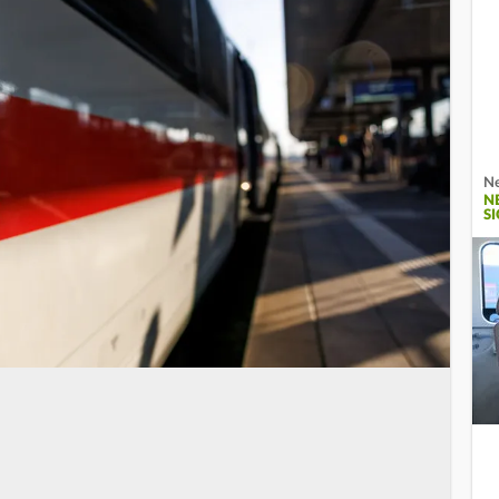
Ne
N
S