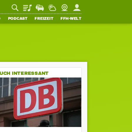
Playlist
Staupilot
Wetter
Webcam
Mein FFH
O
PODCAST
FREIZEIT
FFH-WELT
UCH INTERESSANT