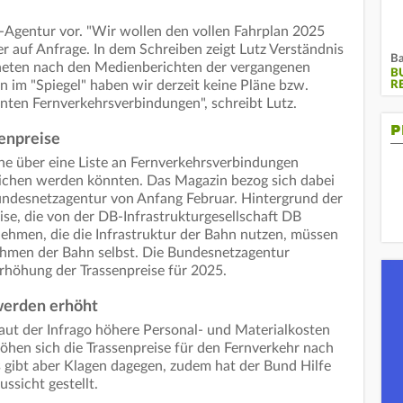
e-Agentur vor. "Wir wollen den vollen Fahrplan 2025
r auf Anfrage. In dem Schreiben zeigt Lutz Verständnis
Ba
neten nach den Medienberichten der vergangenen
B
im "Spiegel" haben wir derzeit keine Pläne bzw.
R
nten Fernverkehrsverbindungen", schreibt Lutz.
P
senpreise
he über eine Liste an Fernverkehrsverbindungen
richen werden könnten. Das Magazin bezog sich dabei
Bundesnetzagentur von Anfang Februar. Hintergrund der
ise, die von der DB-Infrastrukturgesellschaft DB
ehmen, die die Infrastruktur der Bahn nutzen, müssen
nehmen der Bahn selbst. Die Bundesnetzagentur
Erhöhung der Trassenpreise für 2025.
werden erhöht
laut der Infrago höhere Personal- und Materialkosten
öhen sich die Trassenpreise für den Fernverkehr nach
 gibt aber Klagen dagegen, zudem hat der Bund Hilfe
ssicht gestellt.