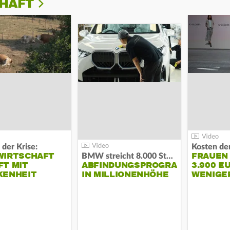
CHAFT
 der Krise:
WIRTSCHAFT
FRAUEN
BMW streicht 8.000 Stellen:
T MIT
ABFINDUNGSPROGRAMM
3.900 E
KENHEIT
IN MILLIONENHÖHE
WENIGE