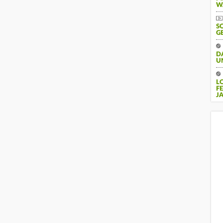
W
S
G
D
U
L
F
J