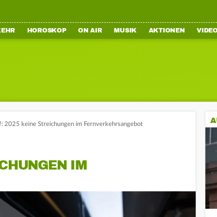
KEHR
HOROSKOP
ON AIR
MUSIK
AKTIONEN
VIDE
A
: 2025 keine Streichungen im Fernverkehrsangebot
ICHUNGEN IM