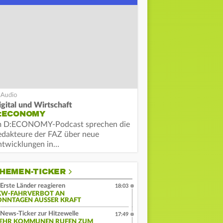
igital und Wirtschaft
:ECONOMY
m D:ECONOMY-Podcast sprechen die
edakteure der FAZ über neue
ntwicklungen in…
HEMEN-TICKER
Erste Länder reagieren
18:03
KW-FAHRVERBOT AN
ONNTAGEN AUSSER KRAFT
News-Ticker zur Hitzewelle
17:49
EHR KOMMUNEN RUFEN ZUM