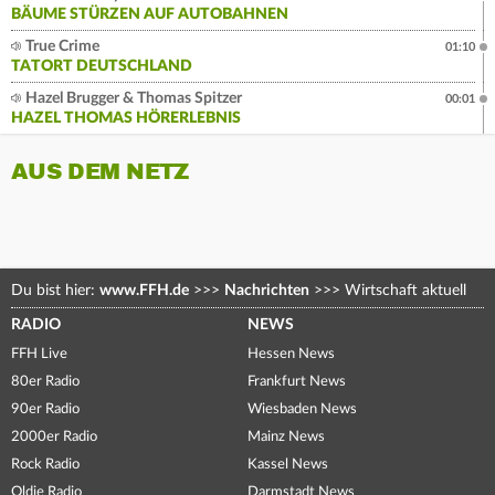
BÄUME STÜRZEN AUF AUTOBAHNEN
True Crime
01:10
TATORT DEUTSCHLAND
Hazel Brugger & Thomas Spitzer
00:01
HAZEL THOMAS HÖRERLEBNIS
AUS DEM NETZ
Du bist hier:
www.FFH.de
>>>
Nachrichten
>>>
Wirtschaft aktuell
RADIO
NEWS
FFH Live
Hessen News
80er Radio
Frankfurt News
90er Radio
Wiesbaden News
2000er Radio
Mainz News
Rock Radio
Kassel News
Oldie Radio
Darmstadt News