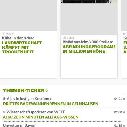
Kühe in der Krise:
BMW streicht 8.000 Stellen:
LANDWIRTSCHAFT
F
ABFINDUNGSPROGRAMM
KÄMPFT MIT
3
IN MILLIONENHÖHE
TROCKENHEIT
A
THEMEN-TICKER
Alles in lustigen Kostümen
04:21
DRITTES BADEWANNENRENNEN IN GELNHAUSEN
Wissenschaftspodcast von WELT
02:00
AHA! ZEHN MINUTEN ALLTAGS-WISSEN
Unwetter in Bayern
01:15