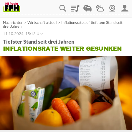
Playlist
Staupilot
Wetter
Webcam
Mein
Nachrichten
>
Wirtschaft aktuell
>
Inflationsrate auf tiefstem Stand seit
drei Jahren
11.10.2024, 15:13 Uhr
Tiefster Stand seit drei Jahren
INFLATIONSRATE WEITER GESUNKEN