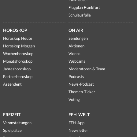
Parkhäuser
Flugplan Frankfurt
Schulausfälle
HOROSKOP
ON AIR
Horoskop Heute
Sendungen
Horoskop Morgen
Aktionen
Wochenhoroskop
Videos
Monatshoroskop
Webcams
Jahreshoroskop
Moderatoren & Team
Partnerhoroskop
Podcasts
Aszendent
News-Podcast
Themen-Ticker
Voting
FREIZEIT
FFH-WELT
Veranstaltungen
FFH-App
Spielplätze
Newsletter