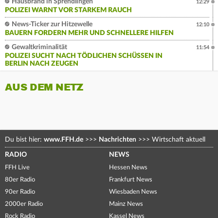
Hausbrand in Sprendlingen
12:29
POLIZEI WARNT VOR STARKEM RAUCH
News-Ticker zur Hitzewelle
12:10
BAUERN FORDERN MEHR UND SCHNELLERE HILFEN
Gewaltkriminalität
11:54
POLIZEI SUCHT NACH TÖDLICHEN SCHÜSSEN IN
BERLIN NACH ZEUGEN
AUS DEM NETZ
Du bist hier:
www.FFH.de
>>>
Nachrichten
>>>
Wirtschaft aktuell
RADIO
NEWS
FFH Live
Hessen News
80er Radio
Frankfurt News
90er Radio
Wiesbaden News
2000er Radio
Mainz News
Rock Radio
Kassel News