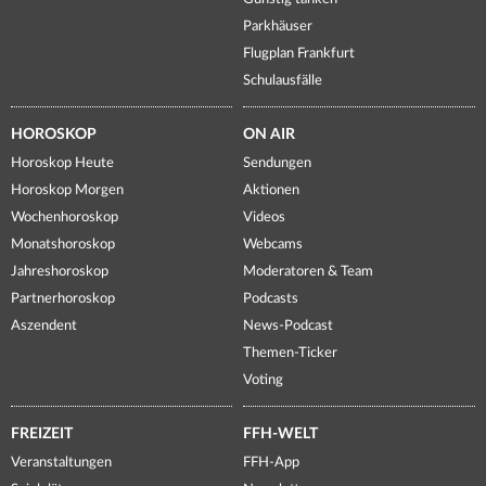
Parkhäuser
Flugplan Frankfurt
Schulausfälle
HOROSKOP
ON AIR
Horoskop Heute
Sendungen
Horoskop Morgen
Aktionen
Wochenhoroskop
Videos
Monatshoroskop
Webcams
Jahreshoroskop
Moderatoren & Team
Partnerhoroskop
Podcasts
Aszendent
News-Podcast
Themen-Ticker
Voting
FREIZEIT
FFH-WELT
Veranstaltungen
FFH-App