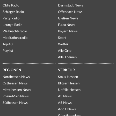
Oldie Radio
Darmstadt News
Schlager Radio
Offenbach News
Party Radio
Gießen News
Lounge Radio
Fulda News
Weihnachtsradio
Bayern News
Meditationsradio
Sport
Top 40
Wetter
Playlist
Alle Orte
Alle Themen
REGIONEN
VERKEHR
Nordhessen News
Staus Hessen
Osthessen News
Blitzer Hessen
Mittelhessen News
Unfälle Hessen
Rhein-Main News
A3 News
Südhessen News
A5 News
A661 News
Günstig tanken