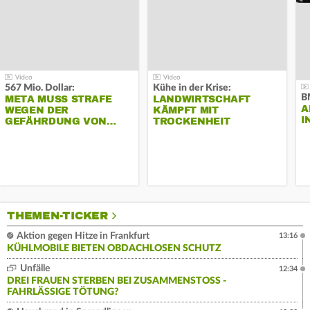
567 Mio. Dollar:
Kühe in der Krise:
B
META MUSS STRAFE
LANDWIRTSCHAFT
A
WEGEN DER
KÄMPFT MIT
I
GEFÄHRDUNG VON…
TROCKENHEIT
THEMEN-TICKER
Aktion gegen Hitze in Frankfurt
13:16
KÜHLMOBILE BIETEN OBDACHLOSEN SCHUTZ
Unfälle
12:34
DREI FRAUEN STERBEN BEI ZUSAMMENSTOSS - F
AHRLÄSSIGE TÖTUNG?