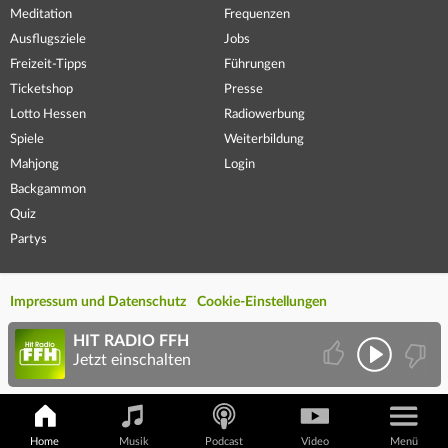
Meditation
Frequenzen
Ausflugsziele
Jobs
Freizeit-Tipps
Führungen
Ticketshop
Presse
Lotto Hessen
Radiowerbung
Spiele
Weiterbildung
Mahjong
Login
Backgammon
Quiz
Partys
Impressum und Datenschutz
Cookie-Einstellungen
HIT RADIO FFH
Jetzt einschalten
Home
Musik
Podcast
Video
Menü