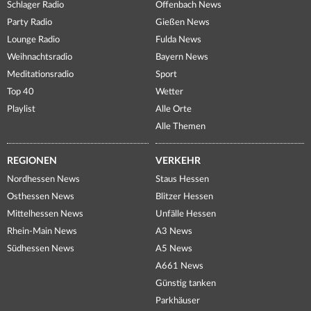
Schlager Radio
Offenbach News
Party Radio
Gießen News
Lounge Radio
Fulda News
Weihnachtsradio
Bayern News
Meditationsradio
Sport
Top 40
Wetter
Playlist
Alle Orte
Alle Themen
REGIONEN
VERKEHR
Nordhessen News
Staus Hessen
Osthessen News
Blitzer Hessen
Mittelhessen News
Unfälle Hessen
Rhein-Main News
A3 News
Südhessen News
A5 News
A661 News
Günstig tanken
Parkhäuser