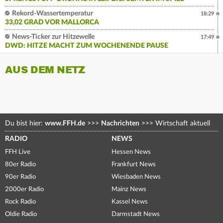
Rekord-Wassertemperatur
18:29
33,02 GRAD VOR MALLORCA
News-Ticker zur Hitzewelle
17:49
DWD: HITZE MACHT ZUM WOCHENENDE PAUSE
AUS DEM NETZ
Du bist hier:
www.FFH.de
>>>
Nachrichten
>>>
Wirtschaft aktuell
RADIO
NEWS
FFH Live
Hessen News
80er Radio
Frankfurt News
90er Radio
Wiesbaden News
2000er Radio
Mainz News
Rock Radio
Kassel News
Oldie Radio
Darmstadt News