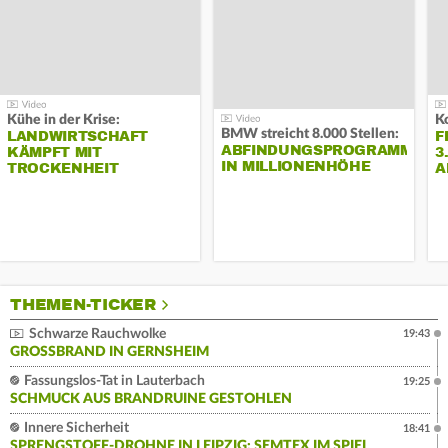
Kühe in der Krise:
BMW streicht 8.000 Stellen:
LANDWIRTSCHAFT
F
ABFINDUNGSPROGRAMM
KÄMPFT MIT
3
IN MILLIONENHÖHE
TROCKENHEIT
A
THEMEN-TICKER
Schwarze Rauchwolke
19:43
GROSSBRAND IN GERNSHEIM
Fassungslos-Tat in Lauterbach
19:25
SCHMUCK AUS BRANDRUINE GESTOHLEN
Innere Sicherheit
18:41
SPRENGSTOFF-DROHNE IN LEIPZIG: SEMTEX IM SPIEL