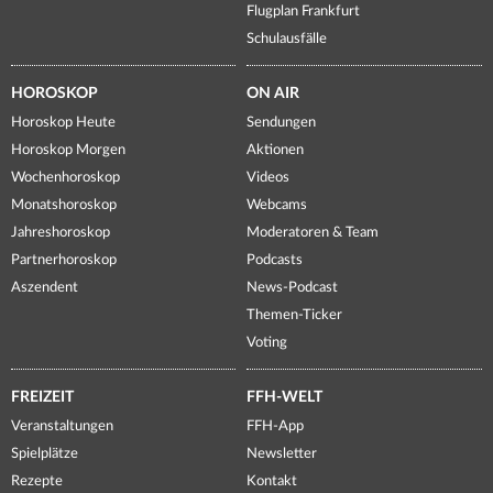
Flugplan Frankfurt
Schulausfälle
HOROSKOP
ON AIR
Horoskop Heute
Sendungen
Horoskop Morgen
Aktionen
Wochenhoroskop
Videos
Monatshoroskop
Webcams
Jahreshoroskop
Moderatoren & Team
Partnerhoroskop
Podcasts
Aszendent
News-Podcast
Themen-Ticker
Voting
FREIZEIT
FFH-WELT
Veranstaltungen
FFH-App
Spielplätze
Newsletter
Rezepte
Kontakt