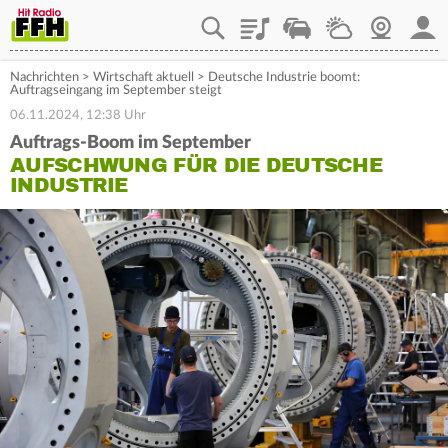
Playlist
Staupilot
Wetter
Webcam
Mein
Nachrichten
>
Wirtschaft aktuell
>
Deutsche Industrie boomt:
Auftragseingang im September steigt
06.11.2024, 12:38 Uhr
Auftrags-Boom im September
AUFSCHWUNG FÜR DIE DEUTSCHE
INDUSTRIE