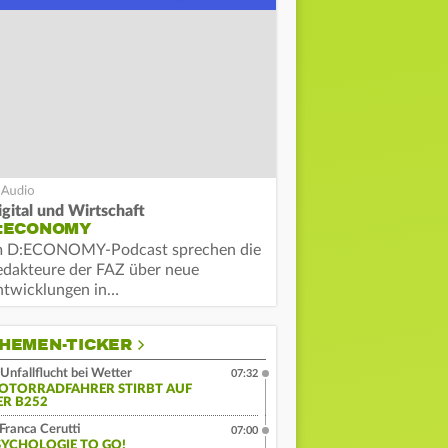
igital und Wirtschaft
:ECONOMY
m D:ECONOMY-Podcast sprechen die
edakteure der FAZ über neue
ntwicklungen in…
HEMEN-TICKER
Unfallflucht bei Wetter
07:32
OTORRADFAHRER STIRBT AUF
ER B252
Franca Cerutti
07:00
SYCHOLOGIE TO GO!