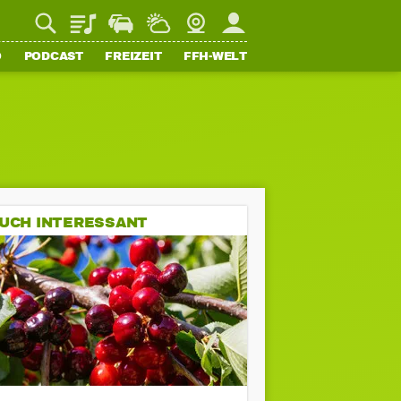
Playlist
Staupilot
Wetter
Webcam
Mein FFH
O
PODCAST
FREIZEIT
FFH-WELT
UCH INTERESSANT