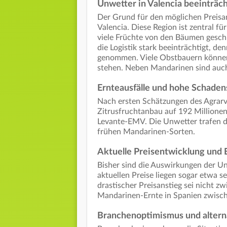
Unwetter in Valencia beeinträc
Der Grund für den möglichen Preisan
Valencia. Diese Region ist zentral f
viele Früchte von den Bäumen geschl
die Logistik stark beeinträchtigt, d
genommen. Viele Obstbauern können 
stehen. Neben Mandarinen sind auch
Ernteausfälle und hohe Schad
Nach ersten Schätzungen des Agrarv
Zitrusfruchtanbau auf 192 Millionen
Levante-EMV. Die Unwetter trafen die
frühen Mandarinen-Sorten.
Aktuelle Preisentwicklung und 
Bisher sind die Auswirkungen der U
aktuellen Preise liegen sogar etwa s
drastischer Preisanstieg sei nicht z
Mandarinen-Ernte in Spanien zwis
Branchenoptimismus und altern