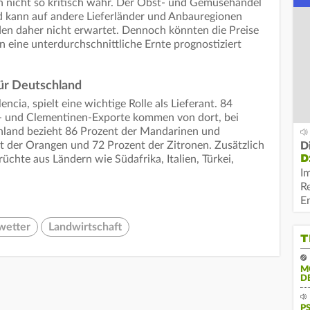
n nicht so kritisch wahr. Der Obst- und Gemüsehandel
d kann auf andere Lieferländer und Anbauregionen
n daher nicht erwartet. Dennoch könnten die Preise
n eine unterdurchschnittliche Ernte prognostiziert
für Deutschland
ncia, spielt eine wichtige Rolle als Lieferant. 84
- und Clementinen-Exporte kommen von dort, bei
hland bezieht 86 Prozent der Mandarinen und
t der Orangen und 72 Prozent der Zitronen. Zusätzlich
D
D
üchte aus Ländern wie Südafrika, Italien, Türkei,
I
R
E
wetter
Landwirtschaft
T
M
D
P