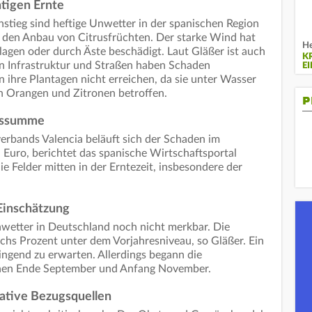
htigen Ernte
stieg sind heftige Unwetter in der spanischen Region
ür den Anbau von Citrusfrüchten. Der starke Wind hat
He
agen oder durch Äste beschädigt. Laut Gläßer ist auch
K
enn Infrastruktur und Straßen haben Schaden
EI
ihre Plantagen nicht erreichen, da sie unter Wasser
 Orangen und Zitronen betroffen.
P
enssumme
erbands Valencia beläuft sich der Schaden im
 Euro, berichtet das spanische Wirtschaftsportal
 Felder mitten in der Erntezeit, insbesondere der
Einschätzung
nwetter in Deutschland noch nicht merkbar. Die
echs Prozent unter dem Vorjahresniveau, so Gläßer. Ein
wingend zu erwarten. Allerdings begann die
chen Ende September und Anfang November.
ative Bezugsquellen