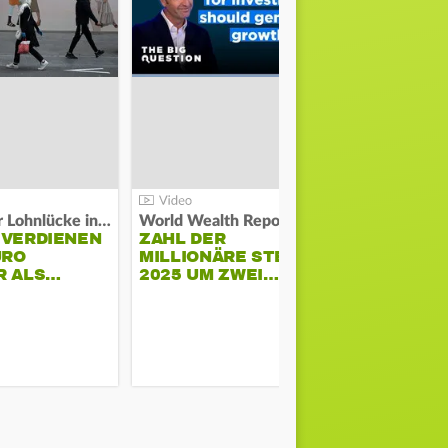
Kosten der Lohnlücke in der EU:
World Wealth Report:
 VERDIENEN
ZAHL DER
URO
MILLIONÄRE STEIGT
SONNENST
R ALS…
2025 UM ZWEI…
HÜHNERST