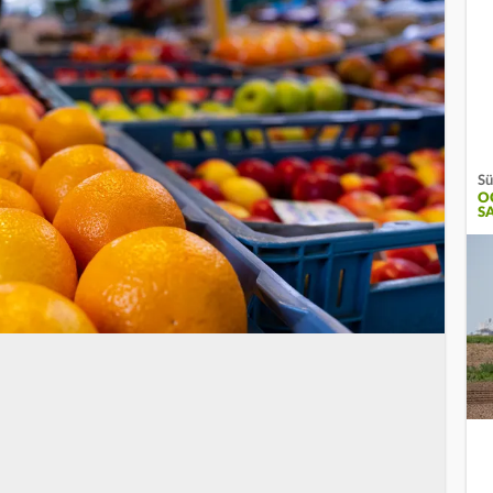
Sü
O
S