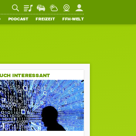
Playlist
Staupilot
Wetter
Webcam
Mein FFH
O
PODCAST
FREIZEIT
FFH-WELT
UCH INTERESSANT