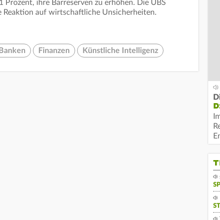
1 Prozent, ihre Barreserven zu erhöhen. Die UBS
he Reaktion auf wirtschaftliche Unsicherheiten.
Banken
Finanzen
Künstliche Intelligenz
D
D
I
R
E
T
S
S