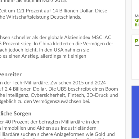
nt mehr als noch im März 2015.
eit um 121 Prozent auf 14 Billionen Dollar. Diese
Mu
che Wirtschaftsleistung Deutschlands.
S
B
sen schneller als der globale Aktienindex MSCI AC
P
 Prozent stieg. In China kletterten die Vermögen der
anach jedoch leicht. In den USA nahmen sie
 es einen Anstieg, allerdings mit einigen
zenreiter
en der Tech-Milliardäre. Zwischen 2015 und 2024
uf 2,4 Billionen Dollar. Die UBS beschreibt einen Boom
he Intelligenz, Cybersicherheit, Fintech, 3D-Druck und
aßgeblich zu den Vermögenszuwächsen bei.
tliche Sorgen
r 40 Prozent der befragten Milliardäre in den
 Immobilien und Aktien aus Industrieländern
illiardäre suchen sichere Anlageformen wie Gold und