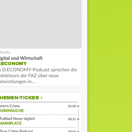
igital und Wirtschaft
:ECONOMY
m D:ECONOMY-Podcast sprechen die
edakteure der FAZ über neue
ntwicklungen in…
HEMEN-TICKER
stern Crime
01:00
PURENSUCHE
Fußball News täglich
00:21
TAMMPLATZ
True Crime Podcast
00:05