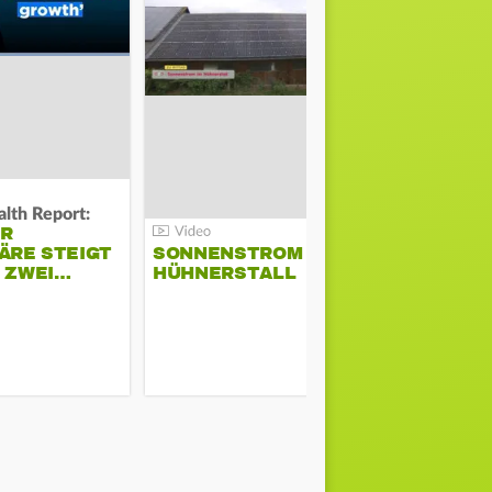
lth Report:
Unter Auflag
ER
EU ERLAU
ÄRE STEIGT
SONNENSTROM IM
PARAMOU
M ZWEI…
HÜHNERSTALL
GEPLANT