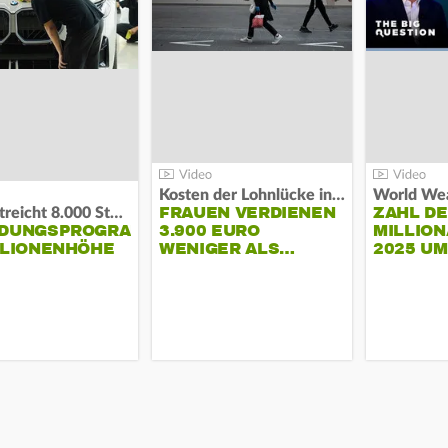
Kosten der Lohnlücke in der EU:
World Wea
FRAUEN VERDIENEN
ZAHL D
BMW streicht 8.000 Stellen:
NDUNGSPROGRAMM
3.900 EURO
MILLION
LLIONENHÖHE
WENIGER ALS…
2025 U