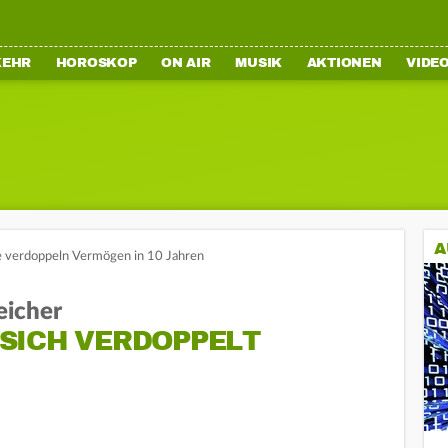
KEHR
HOROSKOP
ON AIR
MUSIK
AKTIONEN
VIDE
A
re verdoppeln Vermögen in 10 Jahren
eicher
SICH VERDOPPELT