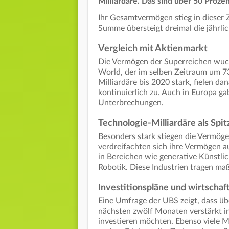
Milliardäre. Das sind über 50 Proze
Ihr Gesamtvermögen stieg in dieser Z
Summe übersteigt dreimal die jährli
Vergleich mit Aktienmarkt
Die Vermögen der Superreichen wuch
World, der im selben Zeitraum um 73
Milliardäre bis 2020 stark, fielen d
kontinuierlich zu. Auch in Europa gab
Unterbrechungen.
Technologie-Milliardäre als Spit
Besonders stark stiegen die Vermög
verdreifachten sich ihre Vermögen a
in Bereichen wie generative Künstlic
Robotik. Diese Industrien tragen m
Investitionspläne und wirtschaf
Eine Umfrage der UBS zeigt, dass übe
nächsten zwölf Monaten verstärkt in
investieren möchten. Ebenso viele M