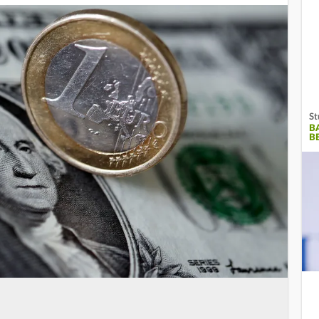
St
B
B