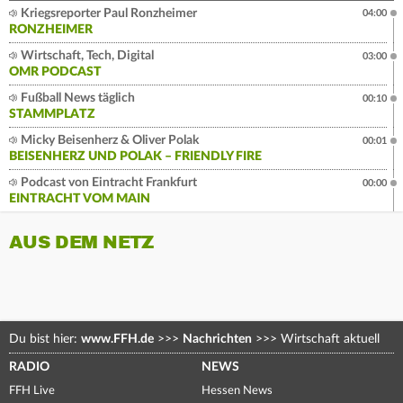
Kriegsreporter Paul Ronzheimer
04:00
RONZHEIMER
Wirtschaft, Tech, Digital
03:00
OMR PODCAST
Fußball News täglich
00:10
STAMMPLATZ
Micky Beisenherz & Oliver Polak
00:01
BEISENHERZ UND POLAK – FRIENDLY FIRE
Podcast von Eintracht Frankfurt
00:00
EINTRACHT VOM MAIN
AUS DEM NETZ
Du bist hier:
www.FFH.de
>>>
Nachrichten
>>>
Wirtschaft aktuell
RADIO
NEWS
FFH Live
Hessen News