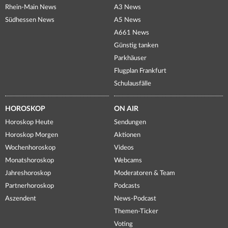
Rhein-Main News
A3 News
Südhessen News
A5 News
A661 News
Günstig tanken
Parkhäuser
Flugplan Frankfurt
Schulausfälle
HOROSKOP
ON AIR
Horoskop Heute
Sendungen
Horoskop Morgen
Aktionen
Wochenhoroskop
Videos
Monatshoroskop
Webcams
Jahreshoroskop
Moderatoren & Team
Partnerhoroskop
Podcasts
Aszendent
News-Podcast
Themen-Ticker
Voting