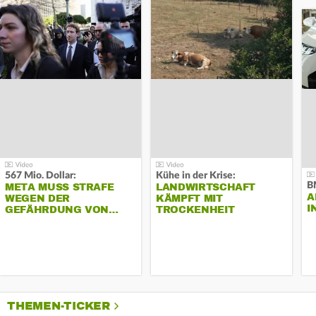
567 Mio. Dollar:
Kühe in der Krise:
B
META MUSS STRAFE
LANDWIRTSCHAFT
A
WEGEN DER
KÄMPFT MIT
I
GEFÄHRDUNG VON…
TROCKENHEIT
THEMEN-TICKER