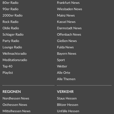
80er Radio
Frankfurt News
90er Radio
Wiesbaden News
2000er Radio
Mainz News
Rock Radio
Kassel News
Oldie Radio
Darmstadt News
Schlager Radio
Offenbach News
Party Radio
Gießen News
Lounge Radio
Fulda News
Weihnachtsradio
Bayern News
Meditationsradio
Sport
Top 40
Wetter
Playlist
Alle Orte
Alle Themen
REGIONEN
VERKEHR
Nordhessen News
Staus Hessen
Osthessen News
Blitzer Hessen
Mittelhessen News
Unfälle Hessen