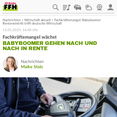
Playlist
Staupilot
Wetter
Webcam
Mein
Nachrichten
>
Wirtschaft aktuell
>
Fachkräftemangel: Babyboomer
Renteneintritt trifft deutsche Wirtschaft
13.01.2025, 16:40 Uhr
Fachkräftemangel wächst
BABYBOOMER GEHEN NACH UND
NACH IN RENTE
Nachrichten
Maike Stolz