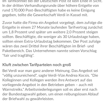
Im Tarifkonflikt bei der Deutschen Post ist kein Ende in Sicht.
In der dritten Verhandlungsrunde über höhere Entgelte von
rund 170.000 Post-Beschäftigten habe es keine Einigung
gegeben, teilte die Gewerkschaft Verdi in Kassel mit.
Zuvor hatte die Firma ein Angebot vorgelegt, dem zufolge die
Entgelte in einem 27 Monate laufenden Tarifvertrag zunächst
um 1,8 Prozent und später um weitere 2,0 Prozent steigen
sollten. Beschäftigte, die weniger als 30 Urlaubstage haben,
sollten einen Extra-Urlaubstag bekommen. Der Post zufolge
wären das zwei Drittel ihrer Beschäftigten im Brief- und
Paketbereich. Das Unternehmen nannte seinen Vorschlag
"fair und tragfähig".
Kluft zwischen Tarifparteien noch groß
Bei Verdi war man ganz anderer Meinung. Das Angebot sei
"völlig unzureichend", sagte Verdi-Vize Andrea Kocsis. "Die
Kolleginnen und Kollegen werden ihre Antwort auf das
vorliegende Angebot in den Betrieben geben – auch mit
Warnstreiks." Arbeitsniederlegungen soll es aber erst nach
der Bundestagswahl geben, um einen reibungslosen Ablauf
der Briefwahl zu gewährleisten.