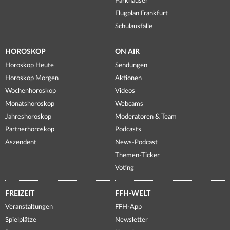
Parkhäuser
Flugplan Frankfurt
Schulausfälle
HOROSKOP
ON AIR
Horoskop Heute
Sendungen
Horoskop Morgen
Aktionen
Wochenhoroskop
Videos
Monatshoroskop
Webcams
Jahreshoroskop
Moderatoren & Team
Partnerhoroskop
Podcasts
Aszendent
News-Podcast
Themen-Ticker
Voting
FREIZEIT
FFH-WELT
Veranstaltungen
FFH-App
Spielplätze
Newsletter