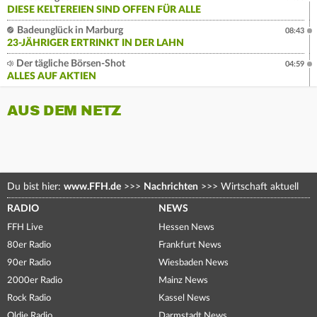
DIESE KELTEREIEN SIND OFFEN FÜR ALLE
Badeunglück in Marburg
08:43
23-JÄHRIGER ERTRINKT IN DER LAHN
Der tägliche Börsen-Shot
04:59
ALLES AUF AKTIEN
AUS DEM NETZ
Du bist hier:
www.FFH.de
>>>
Nachrichten
>>>
Wirtschaft aktuell
RADIO
NEWS
FFH Live
Hessen News
80er Radio
Frankfurt News
90er Radio
Wiesbaden News
2000er Radio
Mainz News
Rock Radio
Kassel News
Oldie Radio
Darmstadt News