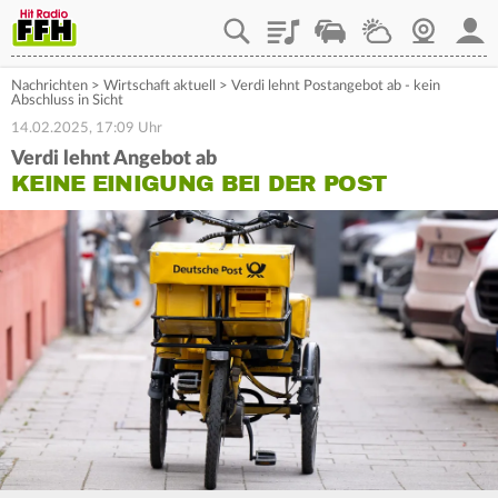
Playlist
Staupilot
Wetter
Webcam
Mein
Nachrichten
>
Wirtschaft aktuell
>
Verdi lehnt Postangebot ab - kein
Abschluss in Sicht
14.02.2025, 17:09 Uhr
Verdi lehnt Angebot ab
KEINE EINIGUNG BEI DER POST