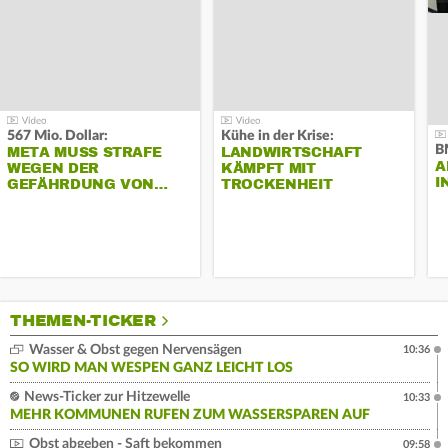
567 Mio. Dollar:
Kühe in der Krise:
B
META MUSS STRAFE
LANDWIRTSCHAFT
A
WEGEN DER
KÄMPFT MIT
I
GEFÄHRDUNG VON…
TROCKENHEIT
THEMEN-TICKER
Wasser & Obst gegen Nervensägen
10:36
SO WIRD MAN WESPEN GANZ LEICHT LOS
News-Ticker zur Hitzewelle
10:33
MEHR KOMMUNEN RUFEN ZUM WASSERSPAREN AUF
Obst abgeben - Saft bekommen
09:58