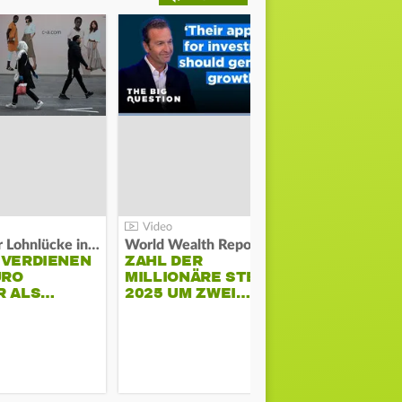
Kosten der Lohnlücke in der EU:
World Wealth Report:
 VERDIENEN
ZAHL DER
URO
MILLIONÄRE STEIGT
SONNENST
R ALS…
2025 UM ZWEI…
HÜHNERST