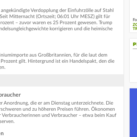
angekündigte Verdopplung der Einfuhrzölle auf Stahl
 Seit Mitternacht (Ortszeit; 06:01 Uhr MESZ) gilt für
Fo
 Prozent – zuvor waren es 25 Prozent gewesen. Trump
Z
ndelsungleichgewichte korrigieren und die heimische
T
P
iumimporte aus Großbritannien, für die laut dem
rozent gilt. Hintergrund ist ein Handelspakt, den die
en.
braucher
ner Anordnung, die er am Dienstag unterzeichnete. Die
erschweren und zu höheren Preisen führen. Ökonomen
r Verbraucherinnen und Verbraucher – etwa beim Kauf
serven.
en