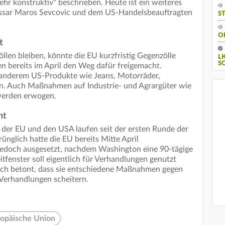
hr konstruktiv" beschrieben. Heute ist ein weiteres
ssar Maros Sevcovic und dem US-Handelsbeauftragten
S
O
t
llen bleiben, könnte die EU kurzfristig Gegenzölle
L
S
en bereits im April den Weg dafür freigemacht.
 anderem US-Produkte wie Jeans, Motorräder,
fen. Auch Maßnahmen auf Industrie- und Agrargüter wie
werden erwogen.
nt
 der EU und den USA laufen seit der ersten Runde der
nglich hatte die EU bereits Mitte April
edoch ausgesetzt, nachdem Washington eine 90-tägige
tfenster soll eigentlich für Verhandlungen genutzt
ach betont, dass sie entschiedene Maßnahmen gegen
 Verhandlungen scheitern.
opäische Union