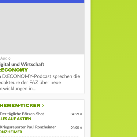
igital und Wirtschaft
:ECONOMY
m D:ECONOMY-Podcast sprechen die
edakteure der FAZ über neue
ntwicklungen in…
HEMEN-TICKER
Der tägliche Börsen-Shot
04:59
LLES AUF AKTIEN
Kriegsreporter Paul Ronzheimer
04:00
ONZHEIMER