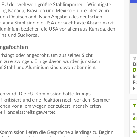
EU der weltweit größte Stahlimporteur. Wichtigste
ung Kanada, Brasilien und Mexiko – unter den zehn
 auch Deutschland. Nach Angaben des deutschen
igung Stahl sind die USA der wichtigste Absatzmarkt
 Aluminium beziehen die USA vor allem aus Kanada, den
hina und Südkorea.
angefochten
erhängt oder angedroht, um aus seiner Sicht
n zu erzwingen. Einige davon wurden juristisch
D
f Stahl und Aluminium sind davon aber nicht
D
I
R
E
ieren wird. Die EU-Kommission hatte Trumps
kritisiert und eine Reaktion noch vor dem Sommer
T
ehen vor allem wegen der zuletzt intensivierten
s Handelsstreits gewertet.
A
ommission liefen die Gespräche allerdings zu Beginn
R