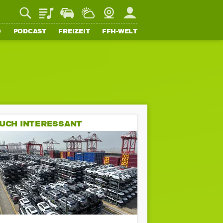
Playlist
Staupilot
Wetter
Webcam
Mein FFH
O
PODCAST
FREIZEIT
FFH-WELT
UCH INTERESSANT