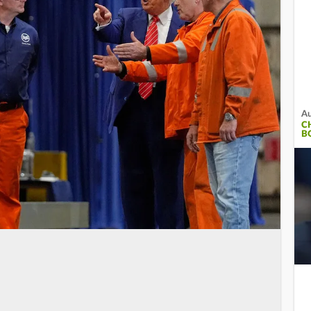
Au
C
B