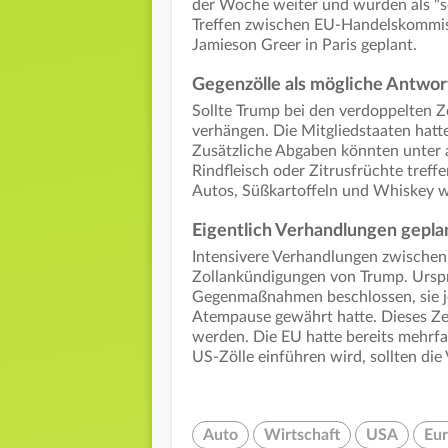
der Woche weiter und wurden als "se
Treffen zwischen EU-Handelskommi
Jamieson Greer in Paris geplant.
Gegenzölle als mögliche Antwor
Sollte Trump bei den verdoppelten Zö
verhängen. Die Mitgliedstaaten hatt
Zusätzliche Abgaben könnten unter
Rindfleisch oder Zitrusfrüchte tref
Autos, Süßkartoffeln und Whiskey 
Eigentlich Verhandlungen gepla
Intensivere Verhandlungen zwischen
Zollankündigungen von Trump. Ursprü
Gegenmaßnahmen beschlossen, sie j
Atempause gewährt hatte. Dieses Zei
werden. Die EU hatte bereits mehrf
US-Zölle einführen wird, sollten die
Auto
Wirtschaft
USA
Eur