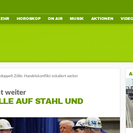
KEHR
HOROSKOP
ON AIR
MUSIK
AKTIONEN
VIDE
A
oppelt Zölle: Handelskonflikt eskaliert weiter
t weiter
LLE AUF STAHL UND