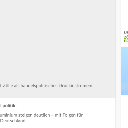
US
Z
P
 Zölle als handelspolitisches Druckinstrument
lpolitik:
uminium steigen deutlich – mit Folgen für
 Deutschland.