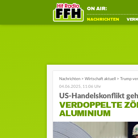
ON AIR:
NACHRICHTEN
VER
Nachrichten
>
Wirtschaft aktuell
>
Trump verd
04.06.2025, 11:06 Uhr
US-Handelskonflikt geh
VERDOPPELTE ZÖ
ALUMINIUM