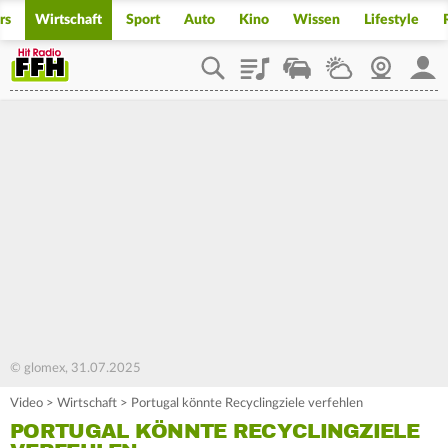
rs
Wirtschaft
Sport
Auto
Kino
Wissen
Lifestyle
Playlist
Staupilot
Wetter
Webcam
Mein
© glomex, 31.07.2025
Video
>
Wirtschaft
>
Portugal könnte Recyclingziele verfehlen
PORTUGAL KÖNNTE RECYCLINGZIELE