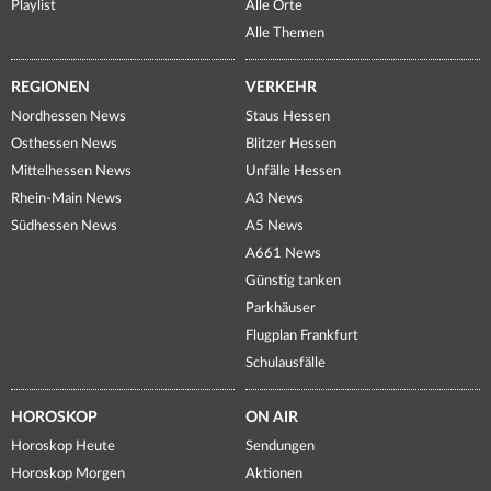
Playlist
Alle Orte
Alle Themen
REGIONEN
VERKEHR
Nordhessen News
Staus Hessen
Osthessen News
Blitzer Hessen
Mittelhessen News
Unfälle Hessen
Rhein-Main News
A3 News
Südhessen News
A5 News
A661 News
Günstig tanken
Parkhäuser
Flugplan Frankfurt
Schulausfälle
HOROSKOP
ON AIR
Horoskop Heute
Sendungen
Horoskop Morgen
Aktionen