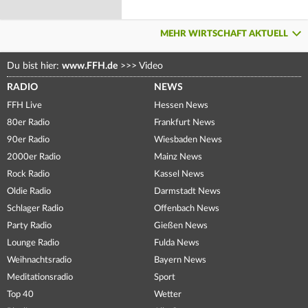
MEHR WIRTSCHAFT AKTUELL
Du bist hier:
www.FFH.de
>>>
Video
RADIO
NEWS
FFH Live
Hessen News
80er Radio
Frankfurt News
90er Radio
Wiesbaden News
2000er Radio
Mainz News
Rock Radio
Kassel News
Oldie Radio
Darmstadt News
Schlager Radio
Offenbach News
Party Radio
Gießen News
Lounge Radio
Fulda News
Weihnachtsradio
Bayern News
Meditationsradio
Sport
Top 40
Wetter