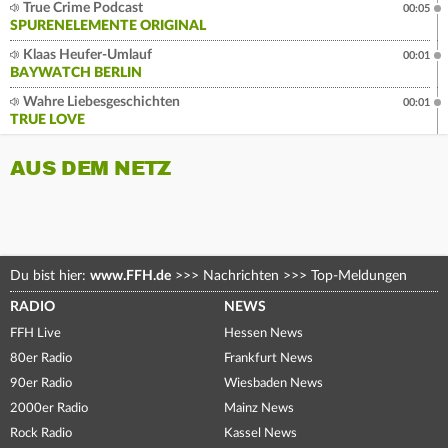
True Crime Podcast
00:05
SPURENELEMENTE ORIGINAL
Klaas Heufer-Umlauf
00:01
BAYWATCH BERLIN
Wahre Liebesgeschichten
00:01
TRUE LOVE
AUS DEM NETZ
Du bist hier:
www.FFH.de
>>>
Nachrichten
>>>
Top-Meldungen
RADIO
NEWS
FFH Live
Hessen News
80er Radio
Frankfurt News
90er Radio
Wiesbaden News
2000er Radio
Mainz News
Rock Radio
Kassel News