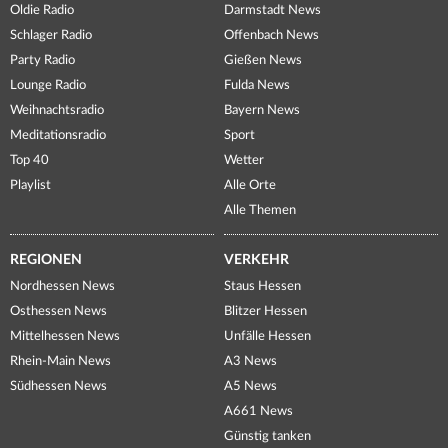
Oldie Radio
Darmstadt News
Schlager Radio
Offenbach News
Party Radio
Gießen News
Lounge Radio
Fulda News
Weihnachtsradio
Bayern News
Meditationsradio
Sport
Top 40
Wetter
Playlist
Alle Orte
Alle Themen
REGIONEN
VERKEHR
Nordhessen News
Staus Hessen
Osthessen News
Blitzer Hessen
Mittelhessen News
Unfälle Hessen
Rhein-Main News
A3 News
Südhessen News
A5 News
A661 News
Günstig tanken