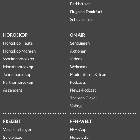
Parkhäuser
Flugplan Frankfurt
Schulausfälle
HOROSKOP
ON AIR
Horoskop Heute
Sendungen
Horoskop Morgen
Aktionen
Wochenhoroskop
Videos
Monatshoroskop
Webcams
Jahreshoroskop
Moderatoren & Team
Partnerhoroskop
Podcasts
Aszendent
News-Podcast
Themen-Ticker
Voting
FREIZEIT
FFH-WELT
Veranstaltungen
FFH-App
Spielplätze
Newsletter