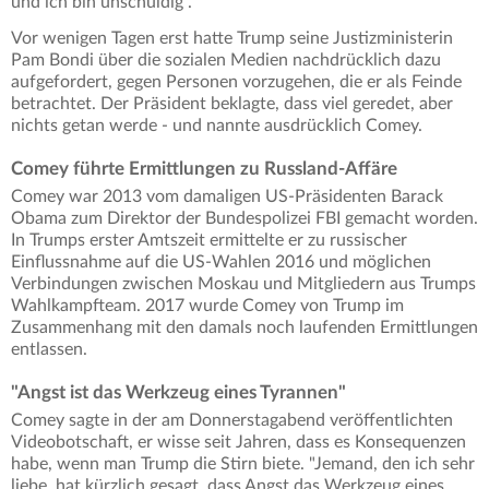
und ich bin unschuldig".
Vor wenigen Tagen erst hatte Trump seine Justizministerin
Pam Bondi über die sozialen Medien nachdrücklich dazu
aufgefordert, gegen Personen vorzugehen, die er als Feinde
betrachtet. Der Präsident beklagte, dass viel geredet, aber
nichts getan werde - und nannte ausdrücklich Comey.
Comey führte Ermittlungen zu Russland-Affäre
Comey war 2013 vom damaligen US-Präsidenten Barack
Obama zum Direktor der Bundespolizei FBI gemacht worden.
In Trumps erster Amtszeit ermittelte er zu russischer
Einflussnahme auf die US-Wahlen 2016 und möglichen
Verbindungen zwischen Moskau und Mitgliedern aus Trumps
Wahlkampfteam. 2017 wurde Comey von Trump im
Zusammenhang mit den damals noch laufenden Ermittlungen
entlassen.
"Angst ist das Werkzeug eines Tyrannen"
Comey sagte in der am Donnerstagabend veröffentlichten
Videobotschaft, er wisse seit Jahren, dass es Konsequenzen
habe, wenn man Trump die Stirn biete. "Jemand, den ich sehr
liebe, hat kürzlich gesagt, dass Angst das Werkzeug eines