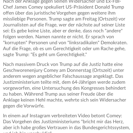
Nach der Anklage gegen seinen Widersacher und Ex-FBI-
Chef James Comey spekuliert US-Präsident Donald Trump
offen über das juristische Vorgehen gegen weitere ihm
missliebige Personen. Trump sagte am Freitag (Ortszeit) vor
Journalisten auf die Frage, wer der nächste auf seiner Liste
sei: Es gebe keine Liste, aber er denke, dass noch "andere"
folgen werden. Namen nannte er nicht. Er sprach von
"korrupten" Personen und von "linksradikalen" Demokraten.
Auf die Frage, ob es um Gerechtigkeit oder um Rache gehe,
sagte Trump: "Es geht um Gerechtigkeit."
Nach massivem Druck von Trump auf die Justiz hatte eine
Geschworenenjury Comey am Donnerstag (Ortszeit) unter
anderem wegen angeblicher Falschaussage angeklagt. Das
Justizministerium teilte mit, dem 64-Jährigen werde zudem
vorgeworfen, eine Untersuchung des Kongresses behindert
zu haben. Während Trump aus seiner Freude über die
Anklage keinen Hehl machte, wehrte sich sein Widersacher
gegen die Vorwürfe.
In einem auf Instagram verbreiteten Video betont Comey:
Das Vorgehen des Justizministeriums "bricht mir das Herz,
aber ich habe großes Vertrauen in das Bundesgerichtssystem,