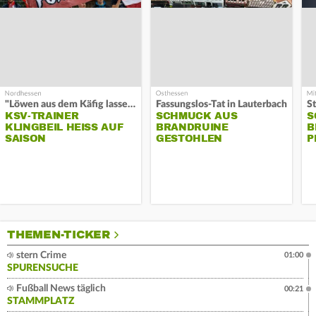
"Löwen aus dem Käfig lassen"
Fassungslos-Tat in Lauterbach
KSV-TRAINER
SCHMUCK AUS
S
KLINGBEIL HEISS AUF S
BRANDRUINE
B
AISON
GESTOHLEN
P
THEMEN-TICKER
stern Crime
01:00
SPURENSUCHE
Fußball News täglich
00:21
STAMMPLATZ