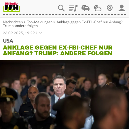
Playlist
Staupilot
Wetter
Webcam
Mein
Nachrichten
>
Top-Meldungen
>
Anklage gegen Ex-FBI-Chef nur Anfang?
Trump: andere folgen
26.09.2025, 19:29 Uhr
USA
ANKLAGE GEGEN EX-FBI-CHEF NUR
ANFANG? TRUMP: ANDERE FOLGEN