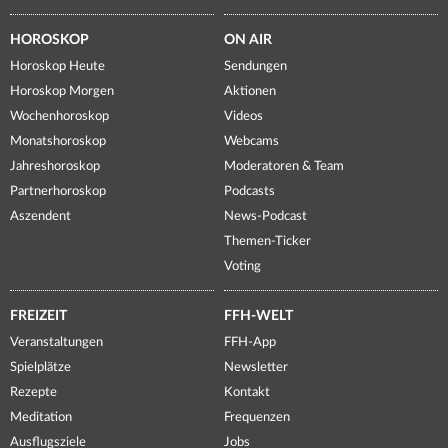
HOROSKOP
ON AIR
Horoskop Heute
Sendungen
Horoskop Morgen
Aktionen
Wochenhoroskop
Videos
Monatshoroskop
Webcams
Jahreshoroskop
Moderatoren & Team
Partnerhoroskop
Podcasts
Aszendent
News-Podcast
Themen-Ticker
Voting
FREIZEIT
FFH-WELT
Veranstaltungen
FFH-App
Spielplätze
Newsletter
Rezepte
Kontakt
Meditation
Frequenzen
Ausflugsziele
Jobs