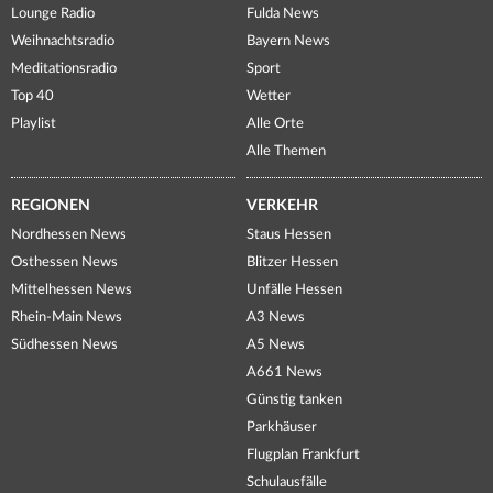
Lounge Radio
Fulda News
Weihnachtsradio
Bayern News
Meditationsradio
Sport
Top 40
Wetter
Playlist
Alle Orte
Alle Themen
REGIONEN
VERKEHR
Nordhessen News
Staus Hessen
Osthessen News
Blitzer Hessen
Mittelhessen News
Unfälle Hessen
Rhein-Main News
A3 News
Südhessen News
A5 News
A661 News
Günstig tanken
Parkhäuser
Flugplan Frankfurt
Schulausfälle