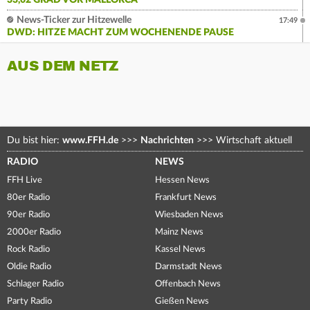
33,02 GRAD VOR MALLORCA
News-Ticker zur Hitzewelle
17:49
DWD: HITZE MACHT ZUM WOCHENENDE PAUSE
AUS DEM NETZ
Du bist hier:
www.FFH.de
>>>
Nachrichten
>>>
Wirtschaft aktuell
RADIO
NEWS
FFH Live
Hessen News
80er Radio
Frankfurt News
90er Radio
Wiesbaden News
2000er Radio
Mainz News
Rock Radio
Kassel News
Oldie Radio
Darmstadt News
Schlager Radio
Offenbach News
Party Radio
Gießen News