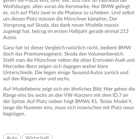
gehen die Plätze eins, drei, vier, und fünf an Fabrikate der
Wolfsburger, allen voran die Kernmarke. Nur BMW gelingt
es, sich auf Platz zwei in die Phalanx zu schieben. Und selbst
um diesen Platz müssen die Münchner kämpfen. Der
Vorsprung auf Skoda, das dank neuer Modelle massiv
zugelegt hat, betrug im ersten Halbjahr gerade einmal 213
Autos.
Ganz fair ist dieser Vergleich natürlich nicht, bedient BMW
doch das Premiumsegment, Skoda den Volumenbereich.
Stellt man die Münchner neben die alten Erzrivalen Audi und
Mercedes-Benz zeigen sich dagegen weiter klare
Unterschiede. Die liegen einige Tausend Autos zurück und
auf den Rängen vier und sechs.
Auf Modellebene zeigt sich ein ähnliches Bild: Hier gehen die
Ränge eins bis sechs an den VW-Konzern mit dem ID.7 an
der Spitze. Auf Platz sieben folgt BMWs X1. Teslas Model Y,
lange die Nummer eins, muss sich inzwischen mit Platz neun
begnügen.
Auto
Wirtschaft