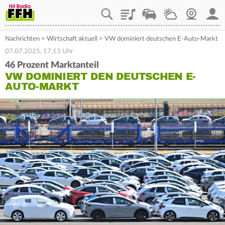
Playlist
Staupilot
Wetter
Webcam
Mein
Nachrichten
>
Wirtschaft aktuell
>
VW dominiert deutschen E-Auto-Markt
07.07.2025, 17:13 Uhr
46 Prozent Marktanteil
VW DOMINIERT DEN DEUTSCHEN E-
AUTO-MARKT