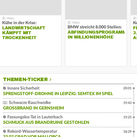
Kühe in der Krise:
BMW streicht 8.000 Stellen:
LANDWIRTSCHAFT
F
ABFINDUNGSPROGRAMM
KÄMPFT MIT
3
IN MILLIONENHÖHE
TROCKENHEIT
A
THEMEN-TICKER
Innere Sicherheit
20:01
SPRENGSTOFF-DROHNE IN LEIPZIG: SEMTEX IM SPIEL
Schwarze Rauchwolke
19:43
GROSSBRAND IN GERNSHEIM
Fassungslos-Tat in Lauterbach
19:25
SCHMUCK AUS BRANDRUINE GESTOHLEN
Rekord-Wassertemperatur
18:29