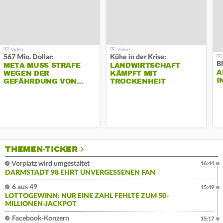
567 Mio. Dollar:
Kühe in der Krise:
B
META MUSS STRAFE
LANDWIRTSCHAFT
A
WEGEN DER
KÄMPFT MIT
I
GEFÄHRDUNG VON…
TROCKENHEIT
THEMEN-TICKER
Vorplatz wird umgestaltet
16:44
DARMSTADT 98 EHRT UNVERGESSENEN FAN
6 aus 49
15:49
LOTTOGEWINN: NUR EINE ZAHL FEHLTE ZUM 50-
MILLIONEN-JACKPOT
Facebook-Konzern
15:17