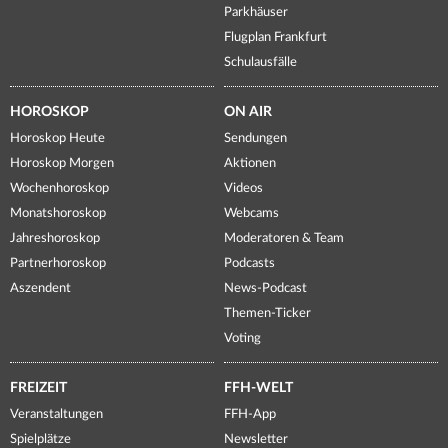
Parkhäuser
Flugplan Frankfurt
Schulausfälle
HOROSKOP
ON AIR
Horoskop Heute
Sendungen
Horoskop Morgen
Aktionen
Wochenhoroskop
Videos
Monatshoroskop
Webcams
Jahreshoroskop
Moderatoren & Team
Partnerhoroskop
Podcasts
Aszendent
News-Podcast
Themen-Ticker
Voting
FREIZEIT
FFH-WELT
Veranstaltungen
FFH-App
Spielplätze
Newsletter