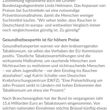
Zustimmung signalisierte auch die Grünen-
Bundestagsabgeordnete Linda Heitmann. Das Anpassen von
Preisen bei Suchtmitteln sei eine notwendige
Präventionsmaßnahme, damit die Menschen weniger
Suchtmittel kaufen. "Wir sehen leider, dass Rauchen in
Deutschland im europa- und weltweiten Vergleich immer
noch vergleichsweise günstig ist. Zu günstig!"
Gesundheitsexpertin ist für höhere Preise
Gesundheitsexperten warnen vor dem krebserregenden
Tabakkonsum, sie sehen das Vorhaben der EU-Kommission
positiv. "Deutliche Tabaksteuererhöhungen sind die
wirksamste Maßnahme, um rauchende Menschen zum
Nichtrauchen zu motivieren und nichtrauchende Menschen
– vor allem Jugendliche – vor dem Einstieg ins Rauchen
abzuhalten", sagt Katrin Schaller vom Deutschen
Krebsforschungszentrum (DKFZ). "Eine Preiserhöhung um
zehn Prozent senkt in Ländern mit hohen Einkommen den
Tabakkonsum um etwa vier Prozent."
Nach Branchenangaben hat der Bund im vergangenen Jahr
15,6 Milliarden Euro an Tabaksteuern eingenommen. Von
solchen nationalen Einnahmen möchte Brüssel künftig etwas