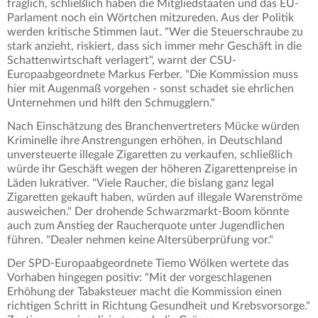
fraglich, schließlich haben die Mitgliedstaaten und das EU-
Parlament noch ein Wörtchen mitzureden. Aus der Politik
werden kritische Stimmen laut. "Wer die Steuerschraube zu
stark anzieht, riskiert, dass sich immer mehr Geschäft in die
Schattenwirtschaft verlagert", warnt der CSU-
Europaabgeordnete Markus Ferber. "Die Kommission muss
hier mit Augenmaß vorgehen - sonst schadet sie ehrlichen
Unternehmen und hilft den Schmugglern."
Nach Einschätzung des Branchenvertreters Mücke würden
Kriminelle ihre Anstrengungen erhöhen, in Deutschland
unversteuerte illegale Zigaretten zu verkaufen, schließlich
würde ihr Geschäft wegen der höheren Zigarettenpreise in
Läden lukrativer. "Viele Raucher, die bislang ganz legal
Zigaretten gekauft haben, würden auf illegale Warenströme
ausweichen." Der drohende Schwarzmarkt-Boom könnte
auch zum Anstieg der Raucherquote unter Jugendlichen
führen. "Dealer nehmen keine Altersüberprüfung vor."
Der SPD-Europaabgeordnete Tiemo Wölken wertete das
Vorhaben hingegen positiv: "Mit der vorgeschlagenen
Erhöhung der Tabaksteuer macht die Kommission einen
richtigen Schritt in Richtung Gesundheit und Krebsvorsorge."