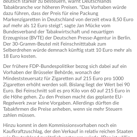
deutlich stärker zu besteuern, warnt Deutschlands
Tabakbranche vor höheren Preisen. "Das Vorhaben würde
dazu führen, dass der Preis für eine Packung
Markenzigaretten in Deutschland von derzeit etwa 8,50 Euro
auf mehr als 12 Euro steigt", sagte Jan Mücke vom
Bundesverband der Tabakwirtschaft und neuartigen
Erzeugnisse (BVTE) der Deutschen Presse-Agentur in Berlin.
Der 30-Gramm-Beutel mit Feinschnitttabak zum
Selberdrehen würde demnach künftig statt 10 Euro mehr als
18 Euro kosten.
Der frühere FDP-Bundespolitiker bezog sich dabei auf ein
Vorhaben der Brüsseler Behörde, wonach der
Mindeststeuersatz für Zigaretten auf 215 Euro pro 1000
Zigaretten erhöht werden soll. Bislang liegt der Wert bei 90
Euro. Bei Feinschnitt soll es pro Kilo von 60 auf 215 Euro in
die Höhe gehen. Zu den Preisen macht das geplante EU-
Regelwerk zwar keine Vorgaben. Allerdings dürften die
Tabakfirmen die Preise anheben, wenn sie mehr Steuern
zahlen müssen.
Hinzu kommt in dem Kommissionsvorhaben noch ein
Kaufkraftzuschlag, der den Verkauf in relativ reichen Staaten