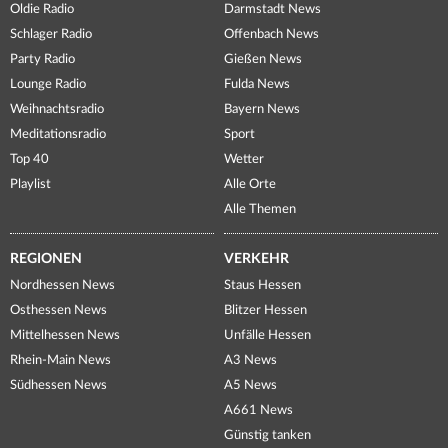
Oldie Radio
Darmstadt News
Schlager Radio
Offenbach News
Party Radio
Gießen News
Lounge Radio
Fulda News
Weihnachtsradio
Bayern News
Meditationsradio
Sport
Top 40
Wetter
Playlist
Alle Orte
Alle Themen
REGIONEN
VERKEHR
Nordhessen News
Staus Hessen
Osthessen News
Blitzer Hessen
Mittelhessen News
Unfälle Hessen
Rhein-Main News
A3 News
Südhessen News
A5 News
A661 News
Günstig tanken