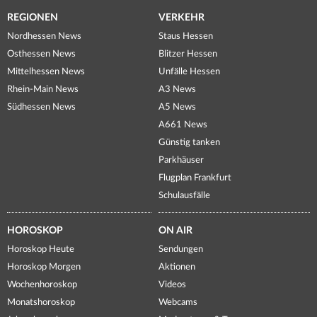
REGIONEN
VERKEHR
Nordhessen News
Staus Hessen
Osthessen News
Blitzer Hessen
Mittelhessen News
Unfälle Hessen
Rhein-Main News
A3 News
Südhessen News
A5 News
A661 News
Günstig tanken
Parkhäuser
Flugplan Frankfurt
Schulausfälle
HOROSKOP
ON AIR
Horoskop Heute
Sendungen
Horoskop Morgen
Aktionen
Wochenhoroskop
Videos
Monatshoroskop
Webcams