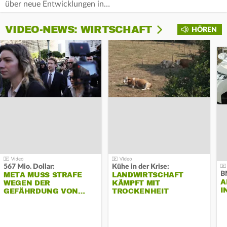
über neue Entwicklungen in…
VIDEO-NEWS: WIRTSCHAFT
HÖREN
567 Mio. Dollar:
Kühe in der Krise:
B
META MUSS STRAFE
LANDWIRTSCHAFT
A
WEGEN DER
KÄMPFT MIT
I
GEFÄHRDUNG VON…
TROCKENHEIT