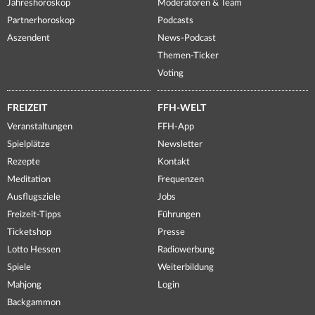
Jahreshoroskop
Moderatoren & Team
Partnerhoroskop
Podcasts
Aszendent
News-Podcast
Themen-Ticker
Voting
FREIZEIT
FFH-WELT
Veranstaltungen
FFH-App
Spielplätze
Newsletter
Rezepte
Kontakt
Meditation
Frequenzen
Ausflugsziele
Jobs
Freizeit-Tipps
Führungen
Ticketshop
Presse
Lotto Hessen
Radiowerbung
Spiele
Weiterbildung
Mahjong
Login
Backgammon