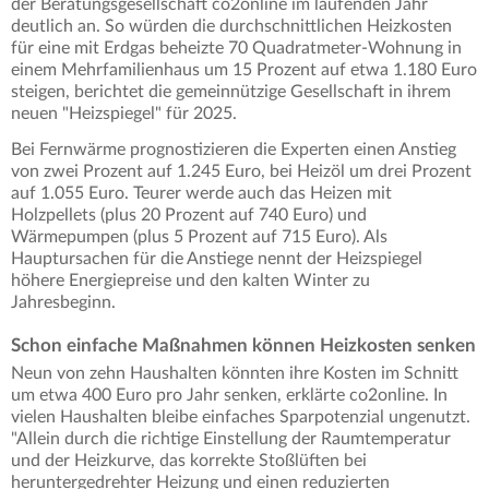
der Beratungsgesellschaft co2online im laufenden Jahr
deutlich an. So würden die durchschnittlichen Heizkosten
für eine mit Erdgas beheizte 70 Quadratmeter-Wohnung in
einem Mehrfamilienhaus um 15 Prozent auf etwa 1.180 Euro
steigen, berichtet die gemeinnützige Gesellschaft in ihrem
neuen "Heizspiegel" für 2025.
Bei Fernwärme prognostizieren die Experten einen Anstieg
von zwei Prozent auf 1.245 Euro, bei Heizöl um drei Prozent
auf 1.055 Euro. Teurer werde auch das Heizen mit
Holzpellets (plus 20 Prozent auf 740 Euro) und
Wärmepumpen (plus 5 Prozent auf 715 Euro). Als
Hauptursachen für die Anstiege nennt der Heizspiegel
höhere Energiepreise und den kalten Winter zu
Jahresbeginn.
Schon einfache Maßnahmen können Heizkosten senken
Neun von zehn Haushalten könnten ihre Kosten im Schnitt
um etwa 400 Euro pro Jahr senken, erklärte co2online. In
vielen Haushalten bleibe einfaches Sparpotenzial ungenutzt.
"Allein durch die richtige Einstellung der Raumtemperatur
und der Heizkurve, das korrekte Stoßlüften bei
heruntergedrehter Heizung und einen reduzierten