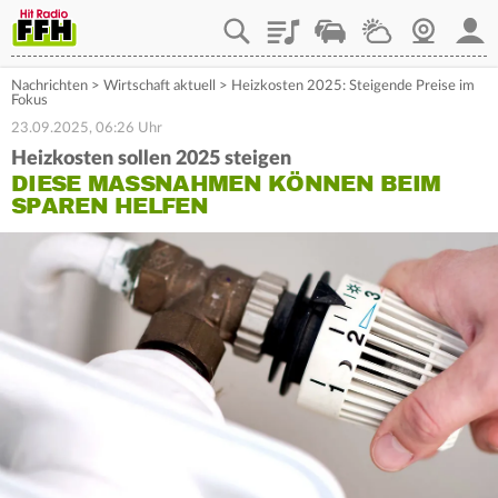
Playlist
Staupilot
Wetter
Webcam
Mein
Nachrichten
>
Wirtschaft aktuell
>
Heizkosten 2025: Steigende Preise im
Fokus
23.09.2025, 06:26 Uhr
Heizkosten sollen 2025 steigen
DIESE MASSNAHMEN KÖNNEN BEIM S
PAREN HELFEN