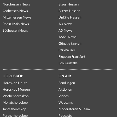
Nordhessen News
Staus Hessen
Osthessen News
Blitzer Hessen
Mittelhessen News
Unfälle Hessen
Rhein-Main News
A3 News
Südhessen News
A5 News
A661 News
Günstig tanken
Parkhäuser
Flugplan Frankfurt
Schulausfälle
HOROSKOP
ON AIR
Horoskop Heute
Sendungen
Horoskop Morgen
Aktionen
Wochenhoroskop
Videos
Monatshoroskop
Webcams
Jahreshoroskop
Moderatoren & Team
Partnerhoroskop
Podcasts