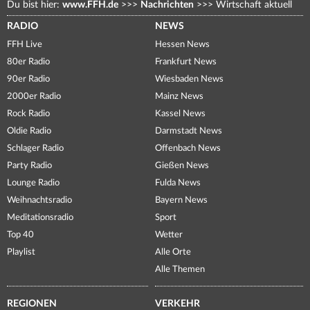
Du bist hier:
www.FFH.de
>>>
Nachrichten
>>>
Wirtschaft aktuell
RADIO
NEWS
FFH Live
Hessen News
80er Radio
Frankfurt News
90er Radio
Wiesbaden News
2000er Radio
Mainz News
Rock Radio
Kassel News
Oldie Radio
Darmstadt News
Schlager Radio
Offenbach News
Party Radio
Gießen News
Lounge Radio
Fulda News
Weihnachtsradio
Bayern News
Meditationsradio
Sport
Top 40
Wetter
Playlist
Alle Orte
Alle Themen
REGIONEN
VERKEHR