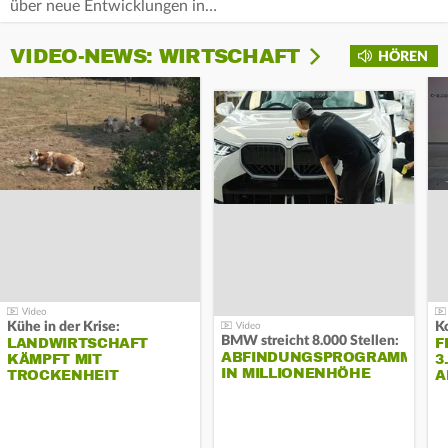
über neue Entwicklungen in…
VIDEO-NEWS: WIRTSCHAFT
HÖREN
Kühe in der Krise:
BMW streicht 8.000 Stellen:
LANDWIRTSCHAFT
F
ABFINDUNGSPROGRAMM
KÄMPFT MIT
3
IN MILLIONENHÖHE
TROCKENHEIT
A