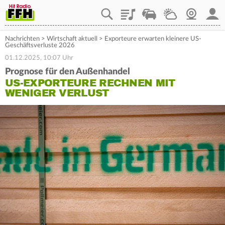
Playlist
Staupilot
Wetter
Webcam
Mein
Nachrichten
>
Wirtschaft aktuell
>
Exporteure erwarten kleinere US-
Geschäftsverluste 2026
01.12.2025, 10:07 Uhr
Prognose für den Außenhandel
US-EXPORTEURE RECHNEN MIT
WENIGER VERLUST