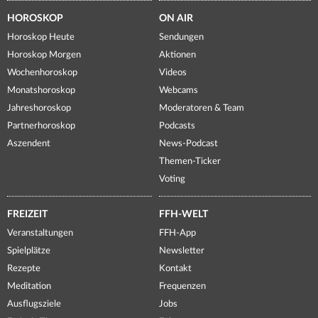
HOROSKOP
ON AIR
Horoskop Heute
Sendungen
Horoskop Morgen
Aktionen
Wochenhoroskop
Videos
Monatshoroskop
Webcams
Jahreshoroskop
Moderatoren & Team
Partnerhoroskop
Podcasts
Aszendent
News-Podcast
Themen-Ticker
Voting
FREIZEIT
FFH-WELT
Veranstaltungen
FFH-App
Spielplätze
Newsletter
Rezepte
Kontakt
Meditation
Frequenzen
Ausflugsziele
Jobs