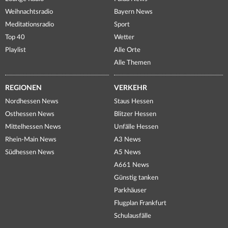
Weihnachtsradio
Bayern News
Meditationsradio
Sport
Top 40
Wetter
Playlist
Alle Orte
Alle Themen
REGIONEN
VERKEHR
Nordhessen News
Staus Hessen
Osthessen News
Blitzer Hessen
Mittelhessen News
Unfälle Hessen
Rhein-Main News
A3 News
Südhessen News
A5 News
A661 News
Günstig tanken
Parkhäuser
Flugplan Frankfurt
Schulausfälle