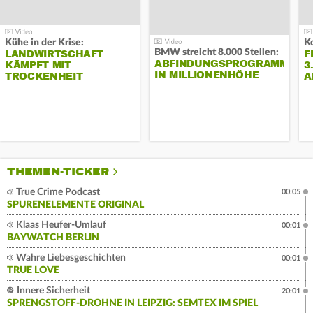
Kühe in der Krise:
BMW streicht 8.000 Stellen:
LANDWIRTSCHAFT
F
ABFINDUNGSPROGRAMM
KÄMPFT MIT
3
IN MILLIONENHÖHE
TROCKENHEIT
A
THEMEN-TICKER
True Crime Podcast
00:05
SPURENELEMENTE ORIGINAL
Klaas Heufer-Umlauf
00:01
BAYWATCH BERLIN
Wahre Liebesgeschichten
00:01
TRUE LOVE
Innere Sicherheit
20:01
SPRENGSTOFF-DROHNE IN LEIPZIG: SEMTEX IM SPIEL