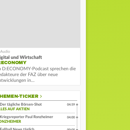
igital und Wirtschaft
:ECONOMY
m D:ECONOMY-Podcast sprechen die
edakteure der FAZ über neue
ntwicklungen in…
HEMEN-TICKER
Der tägliche Börsen-Shot
04:59
LLES AUF AKTIEN
Kriegsreporter Paul Ronzheimer
04:00
ONZHEIMER
Fußball News täglich
00:05