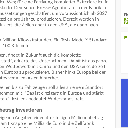
en Weg für eine Fertigung kompletter Batteriezellen in
la der Deutschen Presse-Agentur an. In der Fabrik in
raussetzungen geschaffen, um voraussichtlich ab 2027
Fi
zellen pro Jahr zu produzieren. Derzeit werden in
R
P
iert, die Zellen aber in den USA, die dann nach
P
r Million Kilowattstunden. Ein Tesla Model Y Standard
o 100 Kilometer.
, findet in Zukunft auch die komplette
statt", erklärte das Unternehmen. Damit ist das ganze
len Wettbewerb mit China und den USA sei es derzeit
in Europa zu produzieren. Bisher hinkt Europa bei der
utos vor allem Asien hinterher.
zellen bis zu Fahrzeugen soll alles an einem Standort
nehmen mit. "Das ist einzigartig in Europa und stärkt
tten." Resilienz bedeutet Widerstandskraft.
enbetrag investieren
h eigenen Angaben einen dreistelligen Millionenbetrag
amit knapp eine Milliarde Euro in die Zellfabrik