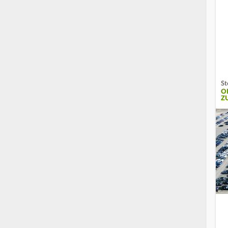
St
O
Z