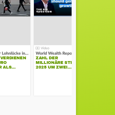
Kosten der Lohnlücke in der EU:
World Wealth Report:
 VERDIENEN
ZAHL DER
URO
MILLIONÄRE STEIGT
SONNENST
R ALS…
2025 UM ZWEI…
HÜHNERST