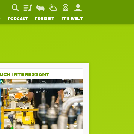
Playlist
Staupilot
Wetter
Webcam
Mein FFH
O
PODCAST
FREIZEIT
FFH-WELT
UCH INTERESSANT