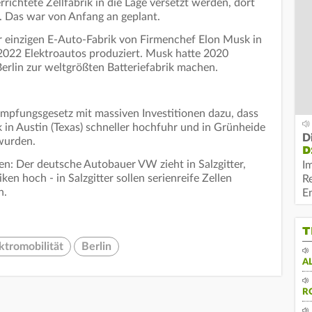
errichtete Zellfabrik in die Lage versetzt werden, dort
n. Das war von Anfang an geplant.
er einzigen E-Auto-Fabrik von Firmenchef Elon Musk in
2022 Elektroautos produziert. Musk hatte 2020
Berlin zur weltgrößten Batteriefabrik machen.
A
ämpfungsgesetz mit massiven Investitionen dazu, dass
 in Austin (Texas) schneller hochfuhr und in Grünheide
D
 wurden.
D
n: Der deutsche Autobauer VW zieht in Salzgitter,
I
en hoch - in Salzgitter sollen serienreife Zellen
R
n.
E
T
ktromobilität
Berlin
A
R