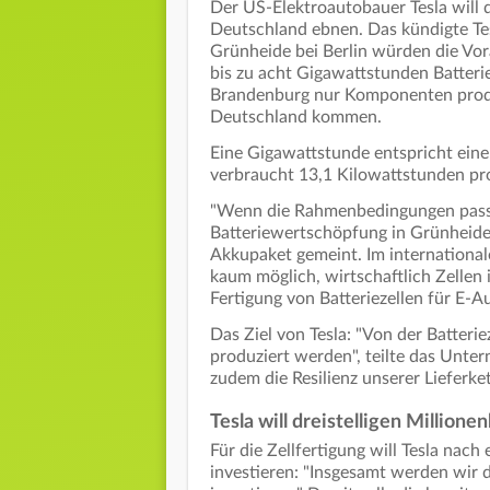
Der US-Elektroautobauer Tesla will d
Deutschland ebnen. Das kündigte Tes
Grünheide bei Berlin würden die Vo
bis zu acht Gigawattstunden Batterie
Brandenburg nur Komponenten produz
Deutschland kommen.
Eine Gigawattstunde entspricht eine
verbraucht 13,1 Kilowattstunden pr
"Wenn die Rahmenbedingungen passen
Batteriewertschöpfung in Grünheide 
Akkupaket gemeint. Im internationa
kaum möglich, wirtschaftlich Zellen 
Fertigung von Batteriezellen für E-A
Das Ziel von Tesla: "Von der Batterie
produziert werden", teilte das Unter
zudem die Resilienz unserer Lieferke
Tesla will dreistelligen Million
Für die Zellfertigung will Tesla nac
investieren: "Insgesamt werden wir d