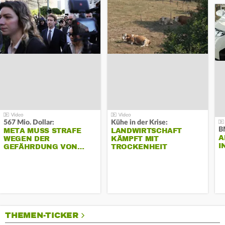
567 Mio. Dollar:
Kühe in der Krise:
B
META MUSS STRAFE
LANDWIRTSCHAFT
A
WEGEN DER
KÄMPFT MIT
I
GEFÄHRDUNG VON…
TROCKENHEIT
THEMEN-TICKER