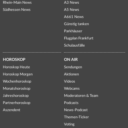
Rhein-Main News
A3 News
Südhessen News
A5 News
A661 News
Günstig tanken
Parkhäuser
Flugplan Frankfurt
Schulausfälle
HOROSKOP
ON AIR
Horoskop Heute
Sendungen
Horoskop Morgen
Aktionen
Wochenhoroskop
Videos
Monatshoroskop
Webcams
Jahreshoroskop
Moderatoren & Team
Partnerhoroskop
Podcasts
Aszendent
News-Podcast
Themen-Ticker
Voting