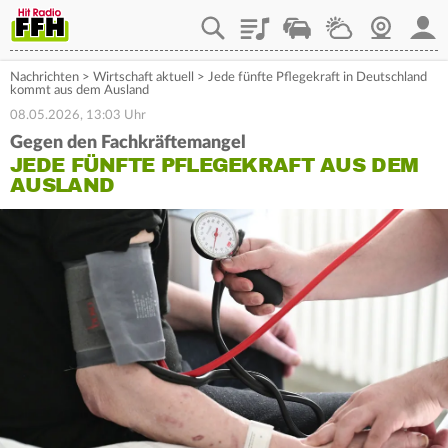
Playlist
Staupilot
Wetter
Webcam
Mein
Nachrichten
>
Wirtschaft aktuell
>
Jede fünfte Pflegekraft in Deutschland
kommt aus dem Ausland
08.05.2026, 13:03 Uhr
Gegen den Fachkräftemangel
JEDE FÜNFTE PFLEGEKRAFT AUS DEM
AUSLAND