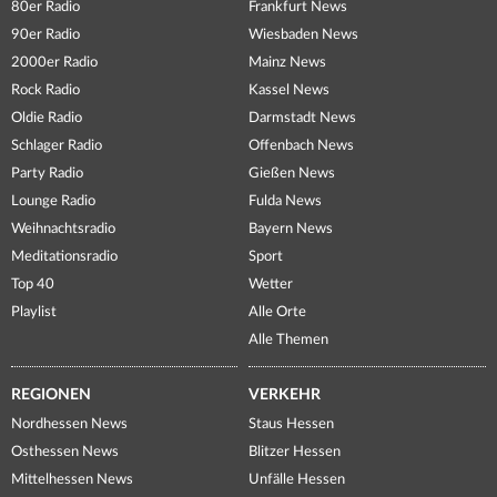
80er Radio
Frankfurt News
90er Radio
Wiesbaden News
2000er Radio
Mainz News
Rock Radio
Kassel News
Oldie Radio
Darmstadt News
Schlager Radio
Offenbach News
Party Radio
Gießen News
Lounge Radio
Fulda News
Weihnachtsradio
Bayern News
Meditationsradio
Sport
Top 40
Wetter
Playlist
Alle Orte
Alle Themen
REGIONEN
VERKEHR
Nordhessen News
Staus Hessen
Osthessen News
Blitzer Hessen
Mittelhessen News
Unfälle Hessen