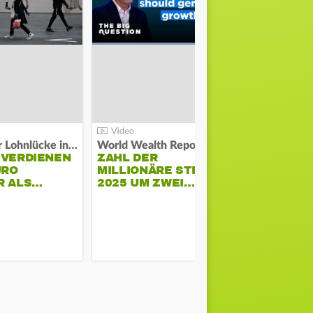
Kosten der Lohnlücke in der EU:
World Wealth Report:
 VERDIENEN
ZAHL DER
URO
MILLIONÄRE STEIGT
SONNENST
R ALS…
2025 UM ZWEI…
HÜHNERST