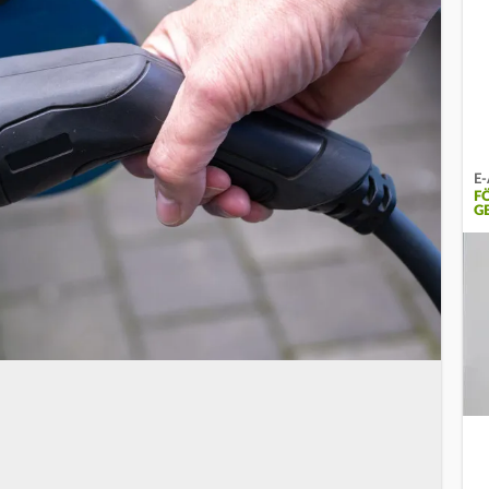
E-
F
G