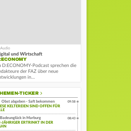
igital und Wirtschaft
:ECONOMY
m D:ECONOMY-Podcast sprechen die
edakteure der FAZ über neue
ntwicklungen in…
HEMEN-TICKER
Obst abgeben - Saft bekommen
09:58
IESE KELTEREIEN SIND OFFEN FÜR
LLE
Badeunglück in Marburg
08:43
3-JÄHRIGER ERTRINKT IN DER
AHN