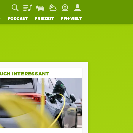
Playlist
Staupilot
Wetter
Webcam
Mein FFH
O
PODCAST
FREIZEIT
FFH-WELT
UCH INTERESSANT