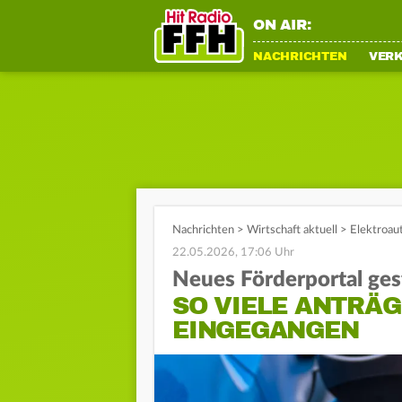
ON AIR:
NACHRICHTEN
VER
Nachrichten
>
Wirtschaft aktuell
>
Elektroau
22.05.2026, 17:06 Uhr
Neues Förderportal ges
SO VIELE ANTRÄG
EINGEGANGEN