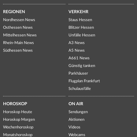
REGIONEN
VERKEHR
Nordhessen News
Staus Hessen
Osthessen News
Blitzer Hessen
Mittelhessen News
Unfälle Hessen
Rhein-Main News
A3 News
Südhessen News
A5 News
A661 News
Günstig tanken
Parkhäuser
Flugplan Frankfurt
Schulausfälle
HOROSKOP
ON AIR
Horoskop Heute
Sendungen
Horoskop Morgen
Aktionen
Wochenhoroskop
Videos
Monatshoroskop
Webcams