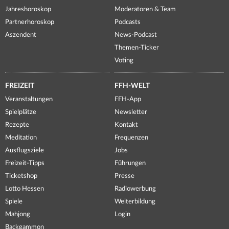
Jahreshoroskop
Moderatoren & Team
Partnerhoroskop
Podcasts
Aszendent
News-Podcast
Themen-Ticker
Voting
FREIZEIT
FFH-WELT
Veranstaltungen
FFH-App
Spielplätze
Newsletter
Rezepte
Kontakt
Meditation
Frequenzen
Ausflugsziele
Jobs
Freizeit-Tipps
Führungen
Ticketshop
Presse
Lotto Hessen
Radiowerbung
Spiele
Weiterbildung
Mahjong
Login
Backgammon