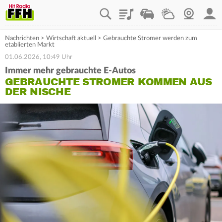
Playlist
Staupilot
Wetter
Webcam
Mein
Nachrichten
>
Wirtschaft aktuell
>
Gebrauchte Stromer werden zum
etablierten Markt
01.06.2026, 10:49 Uhr
Immer mehr gebrauchte E-Autos
GEBRAUCHTE STROMER KOMMEN AUS
DER NISCHE