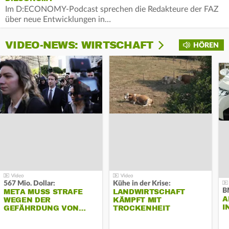
Im D:ECONOMY-Podcast sprechen die Redakteure der FAZ
über neue Entwicklungen in…
VIDEO-NEWS: WIRTSCHAFT
HÖREN
567 Mio. Dollar:
Kühe in der Krise:
B
META MUSS STRAFE
LANDWIRTSCHAFT
A
WEGEN DER
KÄMPFT MIT
I
GEFÄHRDUNG VON…
TROCKENHEIT