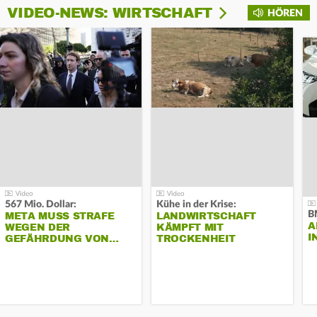
VIDEO-NEWS: WIRTSCHAFT
HÖREN
567 Mio. Dollar:
Kühe in der Krise:
B
META MUSS STRAFE
LANDWIRTSCHAFT
A
WEGEN DER
KÄMPFT MIT
I
GEFÄHRDUNG VON…
TROCKENHEIT