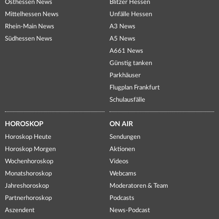
Osthessen News
Blitzer Hessen
Mittelhessen News
Unfälle Hessen
Rhein-Main News
A3 News
Südhessen News
A5 News
A661 News
Günstig tanken
Parkhäuser
Flugplan Frankfurt
Schulausfälle
HOROSKOP
ON AIR
Horoskop Heute
Sendungen
Horoskop Morgen
Aktionen
Wochenhoroskop
Videos
Monatshoroskop
Webcams
Jahreshoroskop
Moderatoren & Team
Partnerhoroskop
Podcasts
Aszendent
News-Podcast