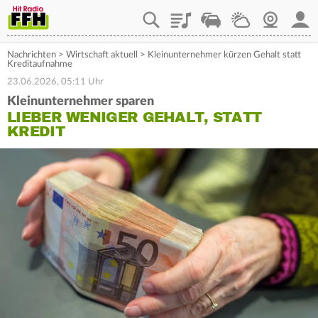
Playlist
Staupilot
Wetter
Webcam
Mein
Nachrichten
>
Wirtschaft aktuell
>
Kleinunternehmer kürzen Gehalt statt
Kreditaufnahme
23.06.2026, 05:11 Uhr
Kleinunternehmer sparen
LIEBER WENIGER GEHALT, STATT
KREDIT