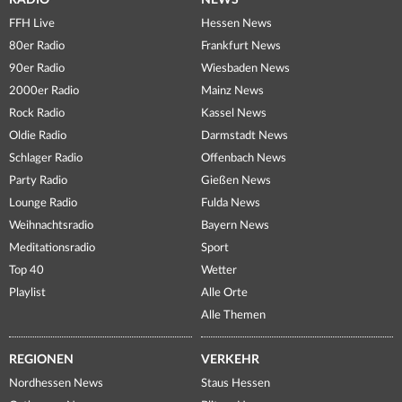
RADIO
NEWS
FFH Live
Hessen News
80er Radio
Frankfurt News
90er Radio
Wiesbaden News
2000er Radio
Mainz News
Rock Radio
Kassel News
Oldie Radio
Darmstadt News
Schlager Radio
Offenbach News
Party Radio
Gießen News
Lounge Radio
Fulda News
Weihnachtsradio
Bayern News
Meditationsradio
Sport
Top 40
Wetter
Playlist
Alle Orte
Alle Themen
REGIONEN
VERKEHR
Nordhessen News
Staus Hessen