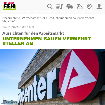
Playlist
Staupilot
Wetter
Webcam
Mein
Nachrichten
>
Wirtschaft aktuell
>
Ifo Unternehmen bauen vermehrt
Stellen ab
26.06.2026, 10:45 Uhr
Aussichten für den Arbeitsmarkt
UNTERNEHMEN BAUEN VERMEHRT
STELLEN AB