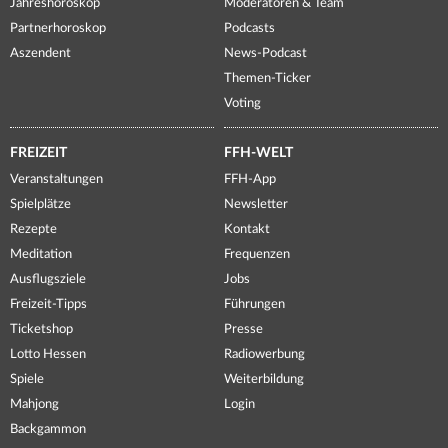
Jahreshoroskop
Moderatoren & Team
Partnerhoroskop
Podcasts
Aszendent
News-Podcast
Themen-Ticker
Voting
FREIZEIT
FFH-WELT
Veranstaltungen
FFH-App
Spielplätze
Newsletter
Rezepte
Kontakt
Meditation
Frequenzen
Ausflugsziele
Jobs
Freizeit-Tipps
Führungen
Ticketshop
Presse
Lotto Hessen
Radiowerbung
Spiele
Weiterbildung
Mahjong
Login
Backgammon