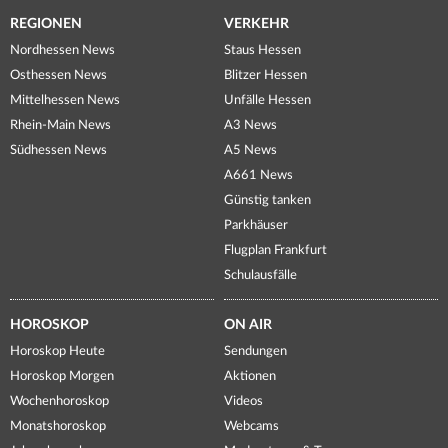
REGIONEN
VERKEHR
Nordhessen News
Staus Hessen
Osthessen News
Blitzer Hessen
Mittelhessen News
Unfälle Hessen
Rhein-Main News
A3 News
Südhessen News
A5 News
A661 News
Günstig tanken
Parkhäuser
Flugplan Frankfurt
Schulausfälle
HOROSKOP
ON AIR
Horoskop Heute
Sendungen
Horoskop Morgen
Aktionen
Wochenhoroskop
Videos
Monatshoroskop
Webcams