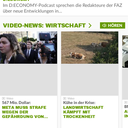
Im D:ECONOMY-Podcast sprechen die Redakteure der FAZ
über neue Entwicklungen in…
VIDEO-NEWS: WIRTSCHAFT
HÖREN
567 Mio. Dollar:
Kühe in der Krise:
B
META MUSS STRAFE
LANDWIRTSCHAFT
A
WEGEN DER
KÄMPFT MIT
I
GEFÄHRDUNG VON…
TROCKENHEIT