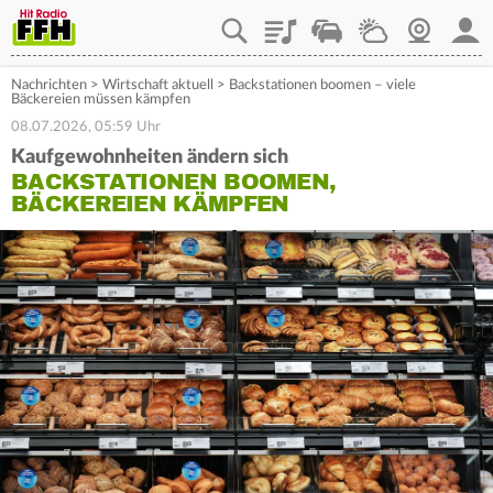
Playlist
Staupilot
Wetter
Webcam
Mein
Nachrichten
>
Wirtschaft aktuell
>
Backstationen boomen – viele
Bäckereien müssen kämpfen
08.07.2026, 05:59 Uhr
Kaufgewohnheiten ändern sich
BACKSTATIONEN BOOMEN,
BÄCKEREIEN KÄMPFEN