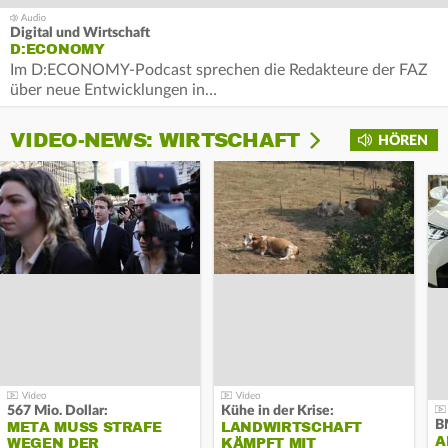
Digital und Wirtschaft
D:ECONOMY
Im D:ECONOMY-Podcast sprechen die Redakteure der FAZ
über neue Entwicklungen in…
VIDEO-NEWS: WIRTSCHAFT
HÖREN
567 Mio. Dollar:
Kühe in der Krise:
B
META MUSS STRAFE
LANDWIRTSCHAFT
A
WEGEN DER
KÄMPFT MIT