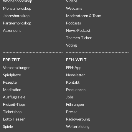
Wochenhoroskop
Videos
Monatshoroskop
Webcams
Jahreshoroskop
Moderatoren & Team
Partnerhoroskop
Podcasts
Aszendent
News-Podcast
Themen-Ticker
Voting
FREIZEIT
FFH-WELT
Veranstaltungen
FFH-App
Spielplätze
Newsletter
Rezepte
Kontakt
Meditation
Frequenzen
Ausflugsziele
Jobs
Freizeit-Tipps
Führungen
Ticketshop
Presse
Lotto Hessen
Radiowerbung
Spiele
Weiterbildung