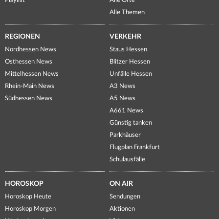
Playlist
Alle Orte
Alle Themen
REGIONEN
VERKEHR
Nordhessen News
Staus Hessen
Osthessen News
Blitzer Hessen
Mittelhessen News
Unfälle Hessen
Rhein-Main News
A3 News
Südhessen News
A5 News
A661 News
Günstig tanken
Parkhäuser
Flugplan Frankfurt
Schulausfälle
HOROSKOP
ON AIR
Horoskop Heute
Sendungen
Horoskop Morgen
Aktionen