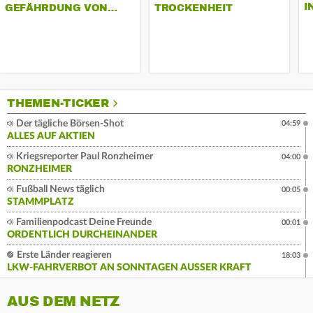
I
GEFÄHRDUNG VON…
TROCKENHEIT
THEMEN-TICKER
Der tägliche Börsen-Shot
04:59
ALLES AUF AKTIEN
Kriegsreporter Paul Ronzheimer
04:00
RONZHEIMER
Fußball News täglich
00:05
STAMMPLATZ
Familienpodcast Deine Freunde
00:01
ORDENTLICH DURCHEINANDER
Erste Länder reagieren
18:03
LKW-FAHRVERBOT AN SONNTAGEN AUSSER KRAFT
AUS DEM NETZ