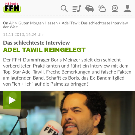
Playlist
Staupilot
Wetter
Webcam
Mein
On Air
>
Guten Morgen Hessen
>
Adel Tawil: Das schlechteste Interview
der Welt
11.11.2013, 16:24 Uhr
Das schlechteste Interview
ADEL TAWIL REINGELEGT
Der FFH-Dummfrager Boris Meinzer spielt den schlecht
vorbereiteten Praktikanten und führt ein Interview mit dem
Top-Star Adel Tawil. Freche Bemerkungen und falsche Fakten
am laufenden Band. Schafft es Boris, das Ex-Bandmitglied
von "Ich + Ich" auf die Palme zu bringen?