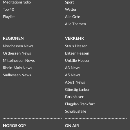
Meditationsradio
Sport
Top 40
Wetter
Playlist
Alle Orte
Alle Themen
REGIONEN
VERKEHR
Nordhessen News
Staus Hessen
Osthessen News
Blitzer Hessen
Mittelhessen News
Unfälle Hessen
Rhein-Main News
A3 News
Südhessen News
A5 News
A661 News
Günstig tanken
Parkhäuser
Flugplan Frankfurt
Schulausfälle
HOROSKOP
ON AIR