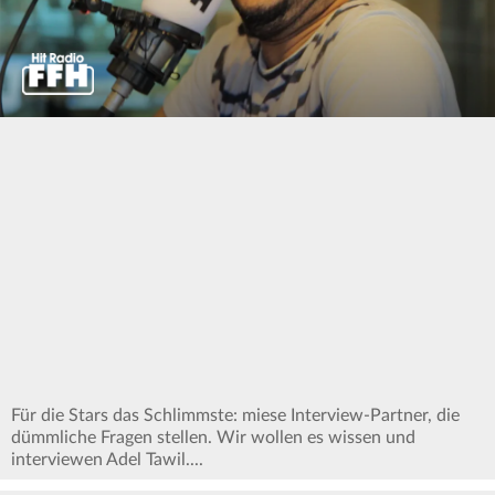
0
seconds
of
0
seconds
Für die Stars das Schlimmste: miese Interview-Partner, die
dümmliche Fragen stellen. Wir wollen es wissen und
interviewen Adel Tawil....