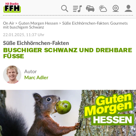
Playlist
Staupilot
Wetter
Webcam
Mein
On Air
>
Guten Morgen Hessen
>
Süße Eichhörnchen-Fakten: Gourmets
mit buschigem Schwanz
22.01.2025, 11:37 Uhr
Süße Eichhörnchen-Fakten
BUSCHIGER SCHWANZ UND DREHBARE
FÜSSE
Autor
Marc Adler