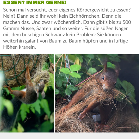
ESSEN? IMMER GERNE!
Schon mal versucht, euer eigenes Körpergewicht zu essen?
Nein? Dann seid ihr wohl kein Eichhörnchen. Denn die
machen das. Und zwar wöchentlich. Dann gibt's bis zu 500
Gramm Nüsse, Saaten und so weiter. Für die süßen Nager
mit dem buschigen Schwanz kein Problem: Sie können
weiterhin galant von Baum zu Baum hüpfen und in luftige
Höhen kraxeln.