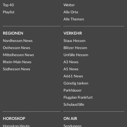
Top 40
Wetter
Playlist
Alle Orte
Alle Themen
REGIONEN
VERKEHR
Nordhessen News
Staus Hessen
Osthessen News
Blitzer Hessen
Mittelhessen News
Unfälle Hessen
Rhein-Main News
A3 News
Südhessen News
A5 News
A661 News
Günstig tanken
Parkhäuser
Flugplan Frankfurt
Schulausfälle
HOROSKOP
ON AIR
Horoskop Heute
Sendungen