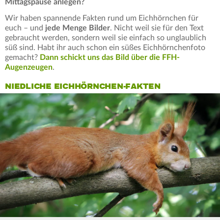
Mittagspause anlegen?
Wir haben spannende Fakten rund um Eichhörnchen für
euch – und
jede Menge Bilder
. Nicht weil sie für den Text
gebraucht werden, sondern weil sie einfach so unglaublich
süß sind. Habt ihr auch schon ein süßes Eichhörnchenfoto
gemacht?
Dann schickt uns das Bild über die FFH-
Augenzeugen
.
NIEDLICHE EICHHÖRNCHEN-FAKTEN