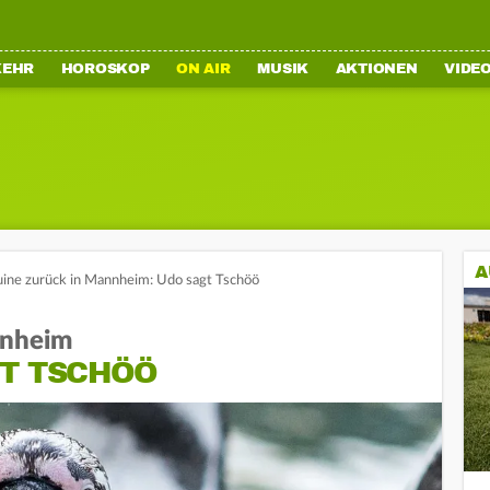
KEHR
HOROSKOP
ON AIR
MUSIK
AKTIONEN
VIDE
A
ine zurück in Mannheim: Udo sagt Tschöö
nnheim
GT TSCHÖÖ