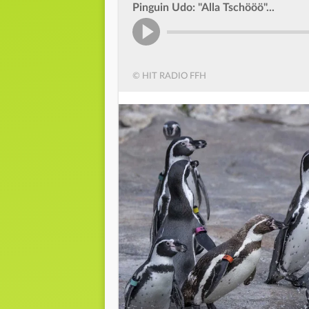
Pinguin Udo: "Alla Tschööö"...
© HIT RADIO FFH