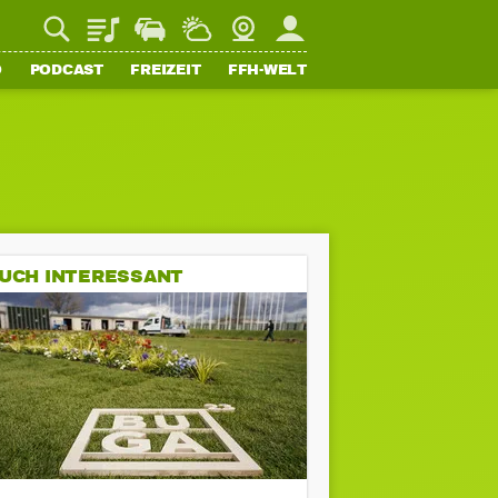
Playlist
Staupilot
Wetter
Webcam
Mein FFH
O
PODCAST
FREIZEIT
FFH-WELT
UCH INTERESSANT