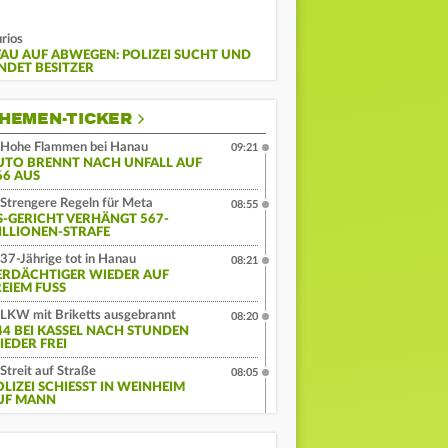
rios
FAU AUF ABWEGEN: POLIZEI SUCHT UND
INDET BESITZER
HEMEN-TICKER
Hohe Flammen bei Hanau
09:21
UTO BRENNT NACH UNFALL AUF
66 AUS
Strengere Regeln für Meta
08:55
S-GERICHT VERHÄNGT 567-
ILLIONEN-STRAFE
37-Jährige tot in Hanau
08:21
ERDÄCHTIGER WIEDER AUF
EIEM FUSS
LKW mit Briketts ausgebrannt
08:20
44 BEI KASSEL NACH STUNDEN
IEDER FREI
Streit auf Straße
08:05
LIZEI SCHIESST IN WEINHEIM A
F MANN