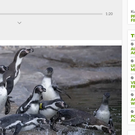
Ku
1:20
P
F
T
A
A
U
M
V
FR
A
W
PO
U