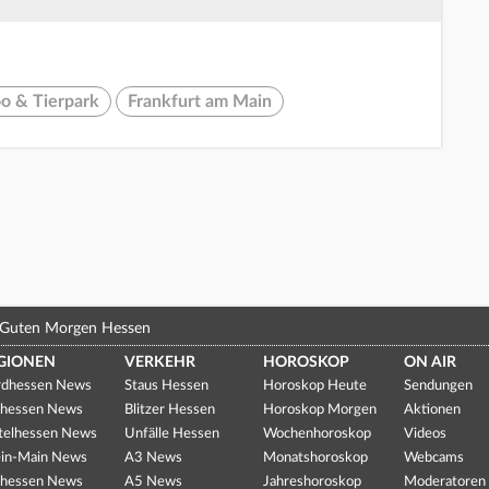
o & Tierpark
Frankfurt am Main
Guten Morgen Hessen
GIONEN
VERKEHR
HOROSKOP
ON AIR
dhessen News
Staus Hessen
Horoskop Heute
Sendungen
hessen News
Blitzer Hessen
Horoskop Morgen
Aktionen
telhessen News
Unfälle Hessen
Wochenhoroskop
Videos
in-Main News
A3 News
Monatshoroskop
Webcams
hessen News
A5 News
Jahreshoroskop
Moderatoren