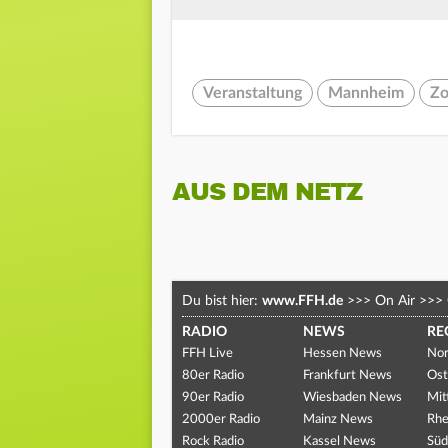
Veranstaltung
Mannheim
Zo
AUS DEM NETZ
Du bist hier:
www.FFH.de
>>>
On Air
>>>
RADIO
NEWS
RE
FFH Live
Hessen News
Nor
80er Radio
Frankfurt News
Ost
90er Radio
Wiesbaden News
Mit
2000er Radio
Mainz News
Rhe
Rock Radio
Kassel News
Süd