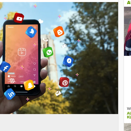
A
We
A
K