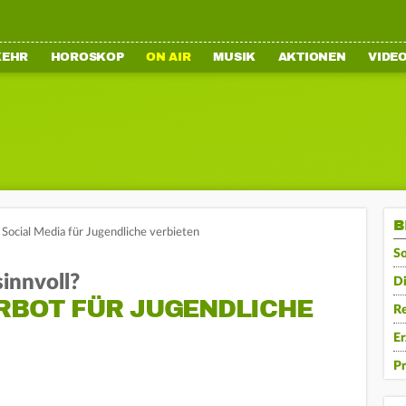
KEHR
HOROSKOP
ON AIR
MUSIK
AKTIONEN
VIDE
B
l Social Media für Jugendliche verbieten
So
innvoll?
Di
ERBOT FÜR JUGENDLICHE
Re
Er
Pr