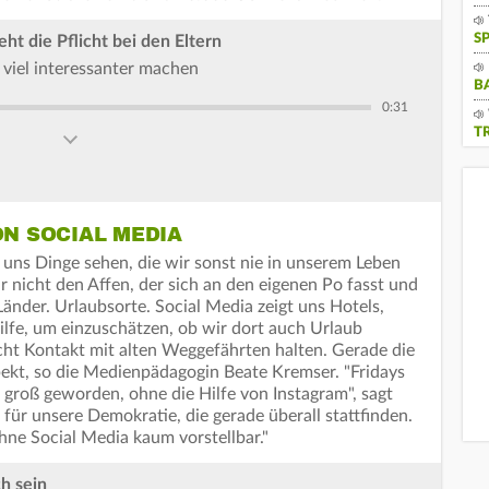
S
t die Pflicht bei den Eltern
viel interessanter machen
B
0:31
T
ON SOCIAL MEDIA
t uns Dinge sehen, die wir sonst nie in unserem Leben
nicht den Affen, der sich an den eigenen Po fasst und
änder. Urlaubsorte. Social Media zeigt uns Hotels,
ilfe, um einzuschätzen, ob wir dort auch Urlaub
ht Kontakt mit alten Weggefährten halten. Gerade die
spekt, so die Medienpädagogin Beate Kremser. "Fridays
o groß geworden, ohne die Hilfe von Instagram", sagt
für unsere Demokratie, die gerade überall stattfinden.
hne Social Media kaum vorstellbar."
ch sein