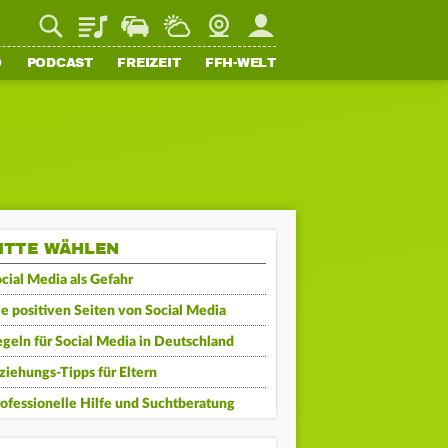
Playlist
Staupilot
Wetter
Webcam
Mein FFH
O
PODCAST
FREIZEIT
FFH-WELT
ITTE WÄHLEN
cial Media als Gefahr
e positiven Seiten von Social Media
geln für Social Media in Deutschland
ziehungs-Tipps für Eltern
ofessionelle Hilfe und Suchtberatung