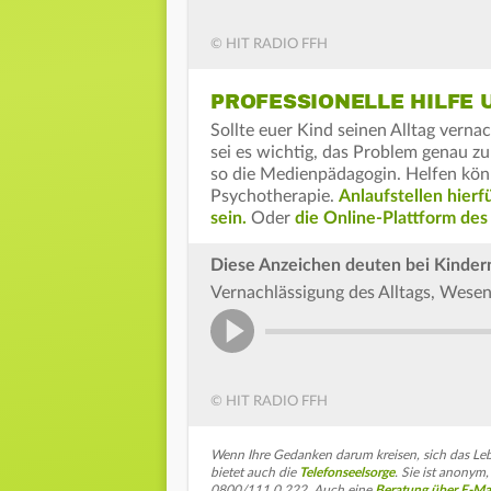
© HIT RADIO FFH
PROFESSIONELLE HILFE
Sollte euer Kind seinen Alltag vern
sei es wichtig, das Problem genau zu
so die Medienpädagogin. Helfen kön
Psychotherapie.
Anlaufstellen hierf
sein.
Oder
die Online-Plattform des
Diese Anzeichen deuten bei Kindern
Vernachlässigung des Alltags, Wese
© HIT RADIO FFH
Wenn Ihre Gedanken darum kreisen, sich das Leb
bietet auch die
Telefonseelsorge
. Sie ist anonym
0800/111 0 222. Auch eine
Beratung über E-Ma