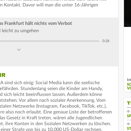
in Kontakt. Davor will man die unter 16-Jährigen
 Frankfurt hält nichts vom Verbot
d leicht zu umgehen
0:28
HR
In
A sind sich einig: Social Media kann die seelische
S
gefährden. Stundenlang seien die Kinder am Handy,
V
d sich leicht beeinflussen lassen. Außerdem könne
entstehen. Vor allem nach sozialer Anerkennung. Vom
T
ialen Netzwerke (Instagram, Facebook, TikTok, etc.),
 also noch erlaubt. Eine genaue Liste der betroffenen
S
as Gesetz in Kraft treten, wären alle Jugendlichen
tet, ihre Konten in den Sozialen Netzwerken zu löschen.
S
 einer Strafe von bis zu 10.000 US-Dollar rechnen.