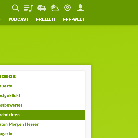
Playlist
Staupilot
Wetter
Webcam
Mein FFH
O
PODCAST
FREIZEIT
FFH-WELT
IDEOS
eueste
stgeklickt
estbewertet
achrichten
uten Morgen Hessen
agazin