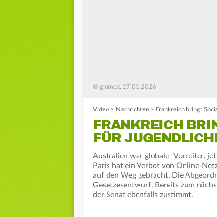
© glomex, 27.01.2026
Video
>
Nachrichten
>
Frankreich bringt Soc
FRANKREICH BRI
FÜR JUGENDLICH
Australien war globaler Vorreiter, j
Paris hat ein Verbot von Online-Net
auf den Weg gebracht. Die Abgeordn
Gesetzesentwurf. Bereits zum nächst
der Senat ebenfalls zustimmt.