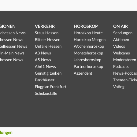
GIONEN
VERKEHR
HOROSKOP
ON AIR
dhessen News
Staus Hessen
Horoskop Heute
Sendungen
hessen News
Blitzer Hessen
Horoskop Morgen
Aktionen
telhessen News
Unfälle Hessen
Wochenhoroskop
Videos
in-Main News
A3 News
Monatshoroskop
Webcams
hessen News
A5 News
Jahreshoroskop
Moderatoren
A661 News
Partnerhoroskop
Podcasts
Günstig tanken
Aszendent
News-Podcas
Parkhäuser
Themen-Tick
Flugplan Frankfurt
Voting
Schulausfälle
llungen