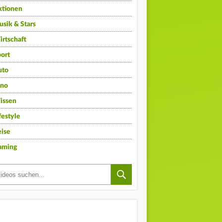
ktionen
sik & Stars
rtschaft
ort
uto
ino
issen
festyle
ise
aming