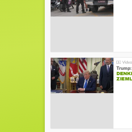
Trump:
DENKE
ZIEML