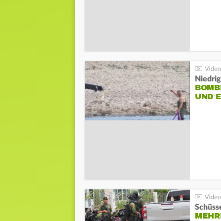
Niedri
BOMB
UND 
Schüsse
MEHRE