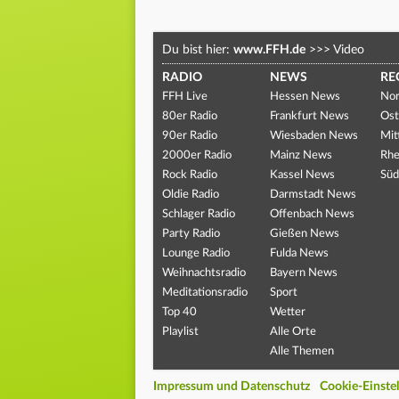
Du bist hier:
www.FFH.de
>>>
Video
RADIO
NEWS
RE
FFH Live
Hessen News
Nor
80er Radio
Frankfurt News
Ost
90er Radio
Wiesbaden News
Mit
2000er Radio
Mainz News
Rhe
Rock Radio
Kassel News
Süd
Oldie Radio
Darmstadt News
Schlager Radio
Offenbach News
Party Radio
Gießen News
Lounge Radio
Fulda News
Weihnachtsradio
Bayern News
Meditationsradio
Sport
Top 40
Wetter
Playlist
Alle Orte
Alle Themen
Impressum und Datenschutz
Cookie-Einste