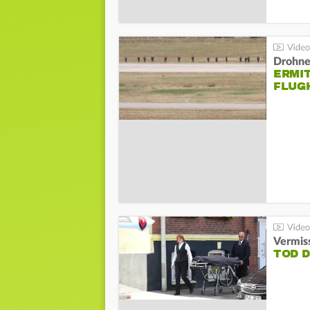
Drohnen
ERMI
FLUG
Vermis
TOD 