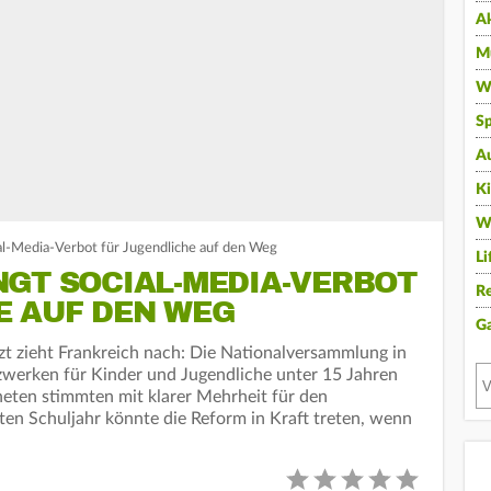
A
Mu
Wi
Sp
A
K
W
ial-Media-Verbot für Jugendliche auf den Weg
Li
NGT SOCIAL-MEDIA-VERBOT
Re
E AUF DEN WEG
G
etzt zieht Frankreich nach: Die Nationalversammlung in
zwerken für Kinder und Jugendliche unter 15 Jahren
eten stimmten mit klarer Mehrheit für den
en Schuljahr könnte die Reform in Kraft treten, wenn