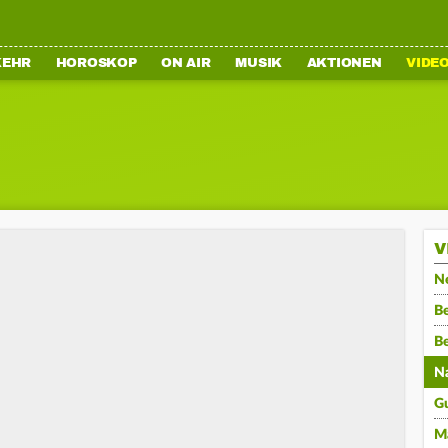
KEHR
HOROSKOP
ON AIR
MUSIK
AKTIONEN
VIDE
V
N
Be
B
N
G
M