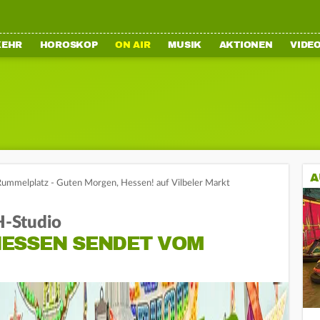
KEHR
HOROSKOP
ON AIR
MUSIK
AKTIONEN
VIDE
A
ummelplatz - Guten Morgen, Hessen! auf Vilbeler Markt
H-Studio
ESSEN SENDET VOM