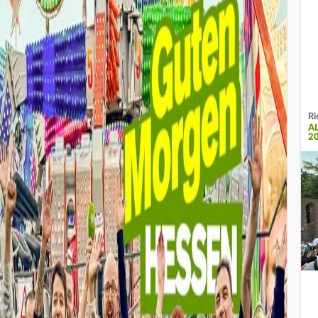
Ri
A
2