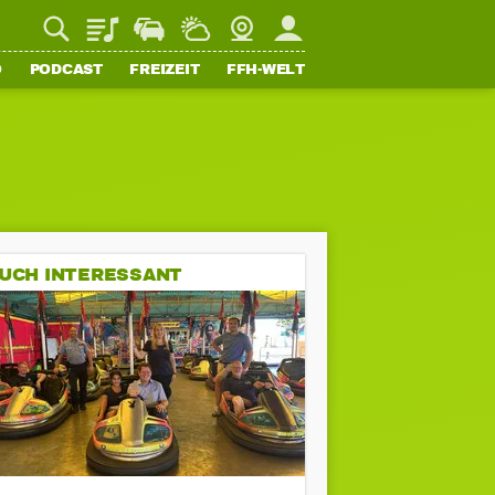
Playlist
Staupilot
Wetter
Webcam
Mein FFH
O
PODCAST
FREIZEIT
FFH-WELT
UCH INTERESSANT