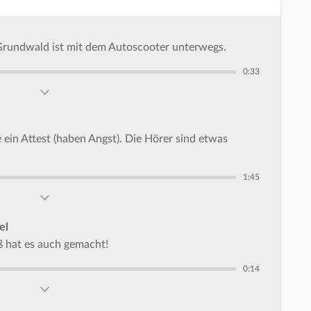
Grundwald ist mit dem Autoscooter unterwegs.
0:33
in Attest (haben Angst). Die Hörer sind etwas
1:45
el
ß hat es auch gemacht!
0:14