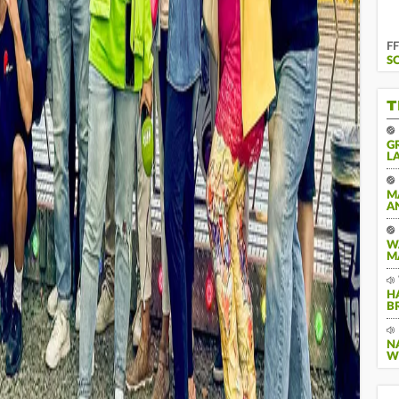
FF
S
T
G
A
M
A
W
M
H
B
N
W