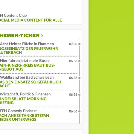
H Content Club
OCIAL MEDIA CONTENT FÜR ALLE
HEMEN-TICKER
Acht Hektar Fläche in Flammen
07:08
ROSSEINSATZ DER FEUERWEHR L
UTERBACH
Hier fahren jetzt mehr Busse
06:56
AIN-KINZIG-KREIS BAUT BUS-
NGEBOT AUS
Waldbrand bei Bad Schwalbach
06:38
AS DEN EINSATZ SO GEFÄHRLICH
ACHT
Wirtschaft, Politik & Finanzen
06:36
ANDELSBLATT MORNING
RIEFING
FFH Comedy Podcast
06:06
ACH ANKES TANKE STEFAN
IEDER UNTERWEGS