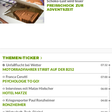
Schoko-Lust wird teuer
PREISSCHOCK ZUR
ADVENTSZEIT
THEMEN-TICKER
Unfallflucht bei Wetter
07:32
MOTORRADFAHRER STIRBT AUF DER B252
Franca Cerutti
07:00
PSYCHOLOGIE TO GO!
Interviews mit Matze Hielscher
06:00
HOTEL MATZE
Kriegsreporter Paul Ronzheimer
04:00
RONZHEIMER