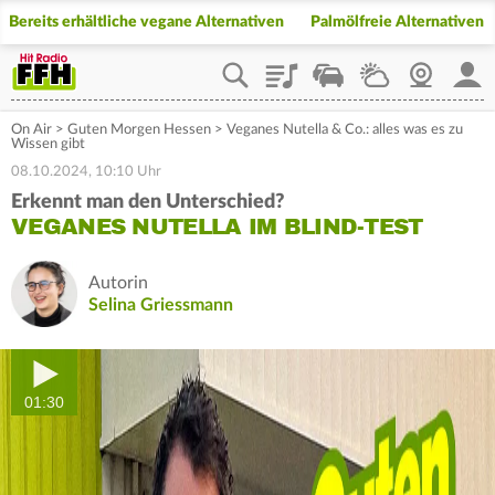
Bereits erhältliche vegane Alternativen
Palmölfreie Alternativen
Playlist
Staupilot
Wetter
Webcam
Mein
On Air
>
Guten Morgen Hessen
>
Veganes Nutella & Co.: alles was es zu
Wissen gibt
08.10.2024, 10:10 Uhr
Erkennt man den Unterschied?
VEGANES NUTELLA IM BLIND-TEST
Autorin
Selina Griessmann
01:30