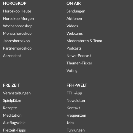
HOROSKOP
ON AIR
Horoskop Heute
Sendungen
Horoskop Morgen
Aktionen
Wochenhoroskop
Videos
Monatshoroskop
Webcams
Jahreshoroskop
Moderatoren & Team
Partnerhoroskop
Podcasts
Aszendent
News-Podcast
Themen-Ticker
Voting
FREIZEIT
FFH-WELT
Veranstaltungen
FFH-App
Spielplätze
Newsletter
Rezepte
Kontakt
Meditation
Frequenzen
Ausflugsziele
Jobs
Freizeit-Tipps
Führungen