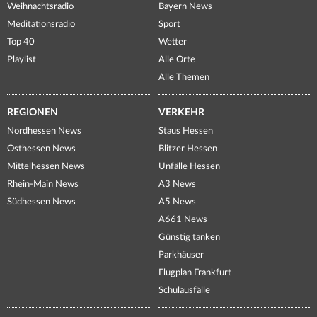
Weihnachtsradio
Bayern News
Meditationsradio
Sport
Top 40
Wetter
Playlist
Alle Orte
Alle Themen
REGIONEN
VERKEHR
Nordhessen News
Staus Hessen
Osthessen News
Blitzer Hessen
Mittelhessen News
Unfälle Hessen
Rhein-Main News
A3 News
Südhessen News
A5 News
A661 News
Günstig tanken
Parkhäuser
Flugplan Frankfurt
Schulausfälle