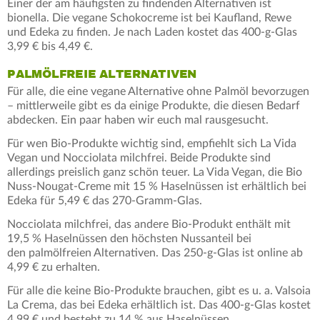
Einer der am häufigsten zu findenden Alternativen ist
bionella. Die vegane Schokocreme ist bei Kaufland, Rewe
und Edeka zu finden. Je nach Laden kostet das 400-g-Glas
3,99 € bis 4,49 €.
PALMÖLFREIE ALTERNATIVEN
Für alle, die eine vegane Alternative ohne Palmöl bevorzugen
– mittlerweile gibt es da einige Produkte, die diesen Bedarf
abdecken. Ein paar haben wir euch mal rausgesucht.
Für wen Bio-Produkte wichtig sind, empfiehlt sich La Vida
Vegan und Nocciolata milchfrei. Beide Produkte sind
allerdings preislich ganz schön teuer. La Vida Vegan, die Bio
Nuss-Nougat-Creme mit 15 % Haselnüssen ist erhältlich bei
Edeka für 5,49 € das 270-Gramm-Glas.
Nocciolata milchfrei, das andere Bio-Produkt enthält mit
19,5 % Haselnüssen den höchsten Nussanteil bei
den palmölfreien Alternativen. Das 250-g-Glas ist online ab
4,99 € zu erhalten.
Für alle die keine Bio-Produkte brauchen, gibt es u. a. Valsoia
La Crema, das bei Edeka erhältlich ist. Das 400-g-Glas kostet
4,99 € und besteht zu 14 % aus Haselnüssen.