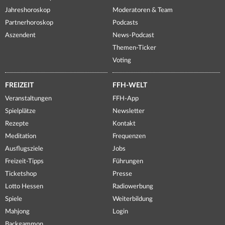
Jahreshoroskop
Moderatoren & Team
Partnerhoroskop
Podcasts
Aszendent
News-Podcast
Themen-Ticker
Voting
FREIZEIT
FFH-WELT
Veranstaltungen
FFH-App
Spielplätze
Newsletter
Rezepte
Kontakt
Meditation
Frequenzen
Ausflugsziele
Jobs
Freizeit-Tipps
Führungen
Ticketshop
Presse
Lotto Hessen
Radiowerbung
Spiele
Weiterbildung
Mahjong
Login
Backgammon