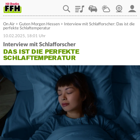
Playlist
Staupilot
Wetter
Webcam
Mein
On Air
>
Guten Morgen Hessen
>
Interview mit Schlafforscher: Das ist die
perfekte Schlaftemperatur
10.02.2025, 18:01 Uhr
Interview mit Schlafforscher
DAS IST DIE PERFEKTE
SCHLAFTEMPERATUR