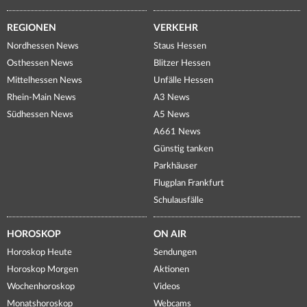
REGIONEN
VERKEHR
Nordhessen News
Staus Hessen
Osthessen News
Blitzer Hessen
Mittelhessen News
Unfälle Hessen
Rhein-Main News
A3 News
Südhessen News
A5 News
A661 News
Günstig tanken
Parkhäuser
Flugplan Frankfurt
Schulausfälle
HOROSKOP
ON AIR
Horoskop Heute
Sendungen
Horoskop Morgen
Aktionen
Wochenhoroskop
Videos
Monatshoroskop
Webcams