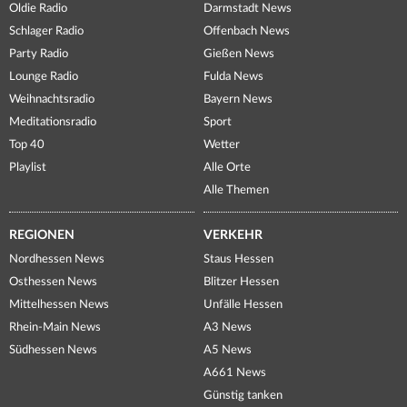
Oldie Radio
Darmstadt News
Schlager Radio
Offenbach News
Party Radio
Gießen News
Lounge Radio
Fulda News
Weihnachtsradio
Bayern News
Meditationsradio
Sport
Top 40
Wetter
Playlist
Alle Orte
Alle Themen
REGIONEN
VERKEHR
Nordhessen News
Staus Hessen
Osthessen News
Blitzer Hessen
Mittelhessen News
Unfälle Hessen
Rhein-Main News
A3 News
Südhessen News
A5 News
A661 News
Günstig tanken