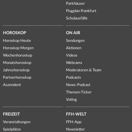
Parkhäuser
Flugplan Frankfurt
Schulausfälle
HOROSKOP
ON AIR
Horoskop Heute
Sendungen
Horoskop Morgen
Aktionen
Wochenhoroskop
Videos
Monatshoroskop
Webcams
Jahreshoroskop
Moderatoren & Team
Partnerhoroskop
Podcasts
Aszendent
News-Podcast
Themen-Ticker
Voting
FREIZEIT
FFH-WELT
Veranstaltungen
FFH-App
Spielplätze
Newsletter