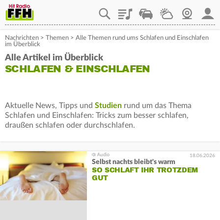
Playlist
Staupilot
Wetter
Webcam
Mein
Nachrichten
>
Themen
>
Alle Themen rund ums Schlafen und Einschlafen
im Überblick
Alle Artikel im Überblick
SCHLAFEN & EINSCHLAFEN
Aktuelle News, Tipps und
Studien
rund um das Thema
Schlafen und Einschlafen: Tricks zum besser schlafen,
draußen schlafen oder durchschlafen.
18.06.2026
Selbst nachts bleibt's warm
SO SCHLAFT IHR TROTZDEM
GUT