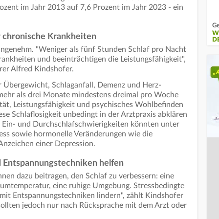
zent im Jahr 2013 auf 7,6 Prozent im Jahr 2023 - ein
Ge
W
ür chronische Krankheiten
D
nangenehm. "Weniger als fünf Stunden Schlaf pro Nacht
ankheiten und beeinträchtigen die Leistungsfähigkeit",
er Alfred Kindshofer.
für Übergewicht, Schlaganfall, Demenz und Herz-
mehr als drei Monate mindestens dreimal pro Woche
ität, Leistungsfähigkeit und psychisches Wohlbefinden
iese Schlaflosigkeit unbedingt in der Arztpraxis abklären
ür Ein- und Durchschlafschwierigkeiten könnten unter
ress sowie hormonelle Veränderungen wie die
 Anzeichen einer Depression.
d Entspannungstechniken helfen
nnen dazu beitragen, den Schlaf zu verbessern: eine
Raumtemperatur, eine ruhige Umgebung. Stressbedingte
 mit Entspannungstechniken lindern", zählt Kindshofer
sollten jedoch nur nach Rücksprache mit dem Arzt oder