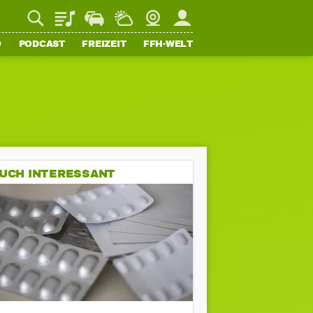
Playlist
Staupilot
Wetter
Webcam
Mein FFH
O
PODCAST
FREIZEIT
FFH-WELT
UCH INTERESSANT