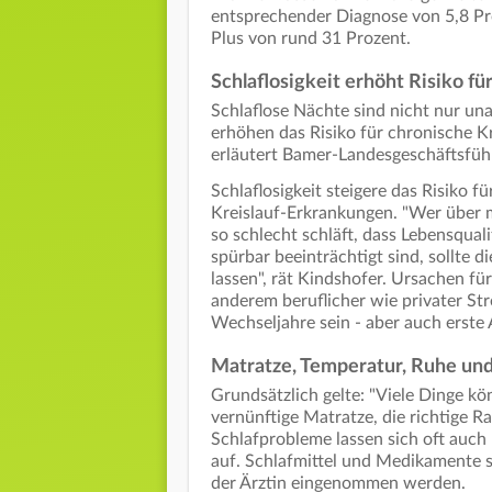
entsprechender Diagnose von 5,8 Pro
Plus von rund 31 Prozent.
Schlaflosigkeit erhöht Risiko f
Schlaflose Nächte sind nicht nur u
erhöhen das Risiko für chronische Kr
erläutert Bamer-Landesgeschäftsführ
Schlaflosigkeit steigere das Risiko 
Kreislauf-Erkrankungen. "Wer über 
so schlecht schläft, dass Lebensqual
spürbar beeinträchtigt sind, sollte d
lassen", rät Kindshofer. Ursachen f
anderem beruflicher wie privater St
Wechseljahre sein - aber auch erste
Matratze, Temperatur, Ruhe un
Grundsätzlich gelte: "Viele Dinge kö
vernünftige Matratze, die richtige 
Schlafprobleme lassen sich oft auch
auf. Schlafmittel und Medikamente 
der Ärztin eingenommen werden.