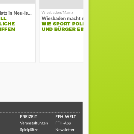
Auf Spielplatz in Neu-Isenburg
OLL
Wiesbaden macht mobil
Schwarze Ra
LICHE
WIE SPORT POLIZEI
GROSSBRAND
IFFEN
UND BÜRGER EINT
ERNSHEIM
FREIZEIT
FFH-WELT
Veranstaltungen
FFH-App
Spielplätze
Newsletter