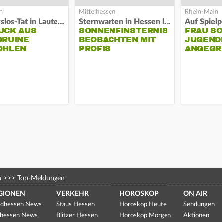
Fassungslos-Tat in Lauterbach
Sternwarten in Hessen laden ein
UCK AUS
SONNENFINSTERNIS
FRAU S
DRUINE
BEOBACHTEN MIT
JUGEND
OHLEN
PROFIS
ANGEGR
HABEN
n
>>>
Top-Meldungen
GIONEN
VERKEHR
HOROSKOP
ON AIR
dhessen News
Staus Hessen
Horoskop Heute
Sendungen
hessen News
Blitzer Hessen
Horoskop Morgen
Aktionen