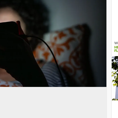
We
H
F