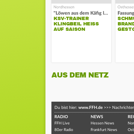
"Löwen aus dem Käfig lassen"
KSV-TRAINER
SCHM
KLINGBEIL HEISS A
BRAN
UF SAISON
GEST
AUS DEM NETZ
Du bist hier:
www.FFH.de
>>>
Nachrichte
RADIO
NEWS
RE
FFH Live
Hessen News
Nor
80er Radio
Frankfurt News
Ost