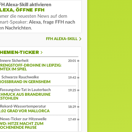
FH Alexa-Skill aktivieren
LEXA, ÖFFNE FFH
mmer die neuesten News auf dem
mart-Speaker:
Alexa, frage FFH nach
en Nachrichten
.
FFH ALEXA-SKILL
HEMEN-TICKER
Innere Sicherheit
20:01
PRENGSTOFF-DROHNE IN LEIPZIG:
MTEX IM SPIEL
Schwarze Rauchwolke
19:43
ROSSBRAND IN GERNSHEIM
Fassungslos-Tat in Lauterbach
19:25
CHMUCK AUS BRANDRUINE
ESTOHLEN
Rekord-Wassertemperatur
18:29
3,02 GRAD VOR MALLORCA
News-Ticker zur Hitzewelle
17:49
WD: HITZE MACHT ZUM
OCHENENDE PAUSE