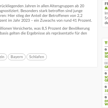
F
ückliegenden Jahren in allen Altersgruppen ab 20
A
gnostiziert. Besonders stark betroffen sind junge
I
n: Hier stieg der Anteil der Betroffenen von 2,2
S
ozent im Jahr 2023 – ein Zuwachs von rund 41 Prozent.
d
illionen Versicherte, was 8,5 Prozent der Bevölkerung
sis gelten die Ergebnisse als repräsentativ für den
T
S
zin
Bayern
Schlafen
SE
G
S
G
3
D
W