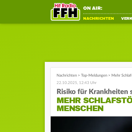
ON AIR:
NACHRICHTEN
VER
Nachrichten
>
Top-Meldungen
>
Mehr Schlafs
22.10.2025, 12:43 Uhr
Risiko für Krankheiten 
MEHR SCHLAFSTÖ
MENSCHEN