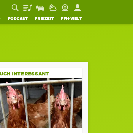
Playlist
Staupilot
Wetter
Webcam
Mein FFH
O
PODCAST
FREIZEIT
FFH-WELT
UCH INTERESSANT