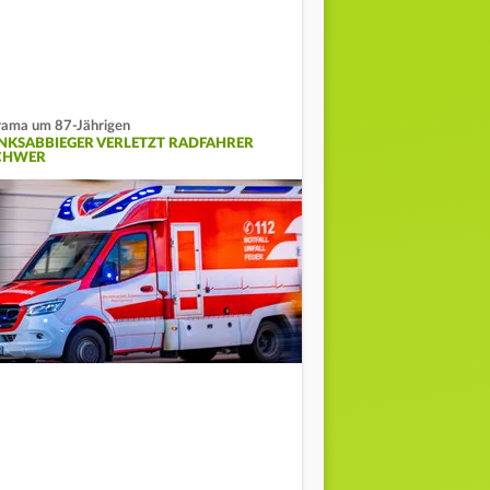
ama um 87-Jährigen
INKSABBIEGER VERLETZT RADFAHRER
CHWER