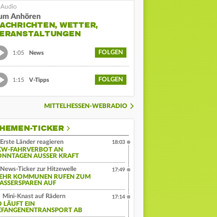
um Anhören
ACHRICHTEN, WETTER,
ERANSTALTUNGEN
FOLGEN
1:05
News
FOLGEN
1:15
V-Tipps
MITTELHESSEN-WEBRADIO
HEMEN-TICKER
Erste Länder reagieren
18:03
KW-FAHRVERBOT AN
ONNTAGEN AUSSER KRAFT
News-Ticker zur Hitzewelle
17:49
EHR KOMMUNEN RUFEN ZUM
ASSERSPAREN AUF
Mini-Knast auf Rädern
17:14
O LÄUFT EIN
EFANGENENTRANSPORT AB