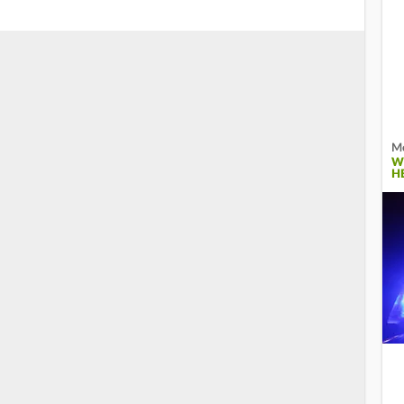
Me
W
H