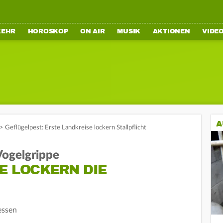
KEHR
HOROSKOP
ON AIR
MUSIK
AKTIONEN
VIDE
A
>
Geflügelpest: Erste Landkreise lockern Stallpflicht
ogelgrippe
E LOCKERN DIE
essen