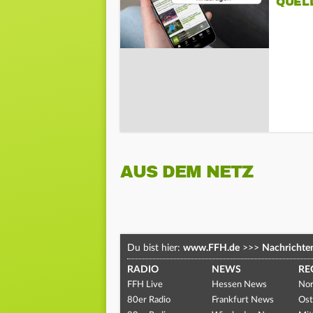
QUEL
AUS DEM NETZ
Du bist hier:
www.FFH.de
>>>
Nachrichte
RADIO
NEWS
RE
FFH Live
Hessen News
Nor
80er Radio
Frankfurt News
Ost