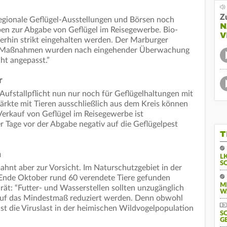
Z
regionale Geflügel-Ausstellungen und Börsen noch
N
ben zur Abgabe von Geflügel im Reisegewerbe. Bio-
V
rhin strikt eingehalten werden. Der Marburger
Die Maßnahmen wurden nach eingehender Überwachung
ht angepasst.”
r
Aufstallpflicht nun nur noch für Geflügelhaltungen mit
märkte mit Tieren ausschließlich aus dem Kreis können
erkauf von Geflügel im Reisegewerbe ist
er Tage vor der Abgabe negativ auf die Geflügelpest
T
n
L
S
hnt aber zur Vorsicht. Im Naturschutzgebiet in der
nde Oktober rund 60 verendete Tiere gefunden
M
ät: “Futter- und Wasserstellen sollten unzugänglich
W
 auf das Mindestmaß reduziert werden. Denn obwohl
ist die Viruslast in der heimischen Wildvogelpopulation
S
G