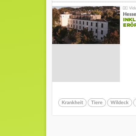
Hesse
INK
ERÖ
Krankheit
Tiere
Wildeck