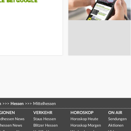
LE BEI GOOGLE
n
>>>
Hessen
>>>
Mittelhessen
GIONEN
VERKEHR
HOROSKOP
ON AIR
dhessen News
Staus Hessen
Horoskop Heute
Sendungen
hessen News
Blitzer Hessen
Horoskop Morgen
Aktionen