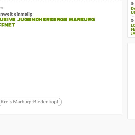
D
U
nweit einmalig
LUSIVE JUGENDHERBERGE MARBURG
FFNET
L
F
J
Kreis Marburg-Biedenkopf