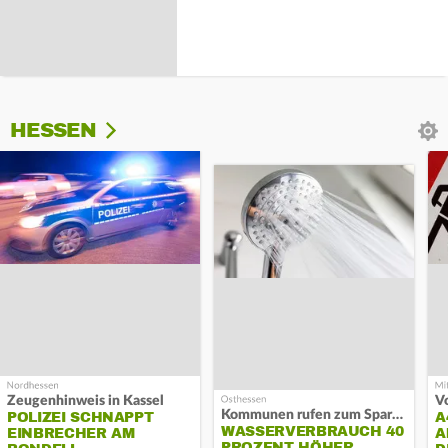
HESSEN
Zeugenhinweis in Kassel
Kommunen rufen zum Sparen auf
POLIZEI SCHNAPPT
A
WASSERVERBRAUCH 40
EINBRECHER AM
A
PROZENT HÖHER