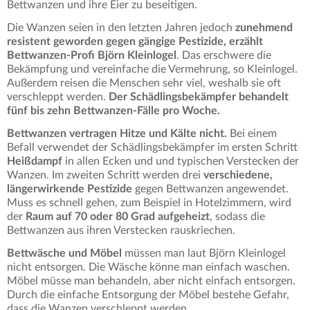
Bettwanzen und ihre Eier zu beseitigen.
Die Wanzen seien in den letzten Jahren jedoch
zunehmend
resistent geworden gegen gängige Pestizide, erzählt
Bettwanzen-Profi Björn Kleinlogel
. Das erschwere die
Bekämpfung und vereinfache die Vermehrung, so Kleinlogel.
Außerdem reisen die Menschen sehr viel, weshalb sie oft
verschleppt werden.
Der Schädlingsbekämpfer behandelt
fünf bis zehn Bettwanzen-Fälle pro Woche.
Bettwanzen vertragen Hitze und Kälte nicht.
Bei einem
Befall verwendet der Schädlingsbekämpfer im ersten Schritt
Heißdampf
in allen Ecken und und typischen Verstecken der
Wanzen. Im zweiten Schritt werden drei
verschiedene,
längerwirkende Pestizide
gegen Bettwanzen angewendet.
Muss es schnell gehen, zum Beispiel in Hotelzimmern, wird
der
Raum auf 70 oder 80 Grad aufgeheizt
, sodass die
Bettwanzen aus ihren Verstecken rauskriechen.
Bettwäsche und Möbel
müssen man laut Björn Kleinlogel
nicht entsorgen. Die Wäsche könne man einfach waschen.
Möbel müsse man behandeln, aber nicht einfach entsorgen.
Durch die einfache Entsorgung der Möbel bestehe Gefahr,
dass die Wanzen verschleppt werden.