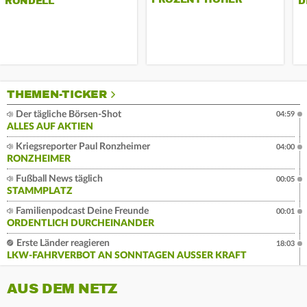
RONDELL
D
THEMEN-TICKER
Der tägliche Börsen-Shot
04:59
ALLES AUF AKTIEN
Kriegsreporter Paul Ronzheimer
04:00
RONZHEIMER
Fußball News täglich
00:05
STAMMPLATZ
Familienpodcast Deine Freunde
00:01
ORDENTLICH DURCHEINANDER
Erste Länder reagieren
18:03
LKW-FAHRVERBOT AN SONNTAGEN AUSSER KRAFT
AUS DEM NETZ