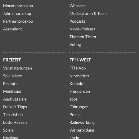
Monatshoroskop
Webcams
Jahreshoroskop
Moderatoren & Team
Partnerhoroskop
Podcasts
Aszendent
News-Podcast
Themen-Ticker
Voting
FREIZEIT
FFH-WELT
Veranstaltungen
FFH-App
Spielplätze
Newsletter
Rezepte
Kontakt
Meditation
Frequenzen
Ausflugsziele
Jobs
Freizeit-Tipps
Führungen
Ticketshop
Presse
Lotto Hessen
Radiowerbung
Spiele
Weiterbildung
Mahjong
Login