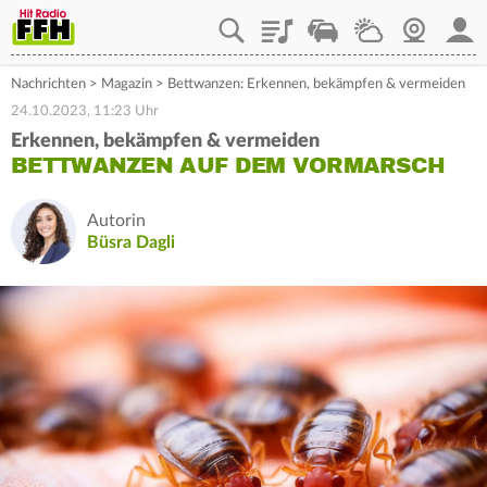
Playlist
Staupilot
Wetter
Webcam
Mein
Nachrichten
>
Magazin
>
Bettwanzen: Erkennen, bekämpfen & vermeiden
24.10.2023, 11:23 Uhr
Erkennen, bekämpfen & vermeiden
BETTWANZEN AUF DEM VORMARSCH
Autorin
Büsra Dagli