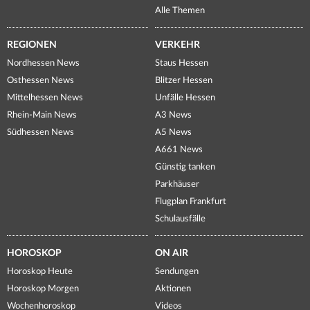
Alle Themen
REGIONEN
VERKEHR
Nordhessen News
Staus Hessen
Osthessen News
Blitzer Hessen
Mittelhessen News
Unfälle Hessen
Rhein-Main News
A3 News
Südhessen News
A5 News
A661 News
Günstig tanken
Parkhäuser
Flugplan Frankfurt
Schulausfälle
HOROSKOP
ON AIR
Horoskop Heute
Sendungen
Horoskop Morgen
Aktionen
Wochenhoroskop
Videos