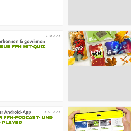
19.10.2020
erkennen & gewinnen
EUE FFH HIT-QUIZ
ner Android-App
02.07.2020
 FFH-PODCAST- UND
O-PLAYER