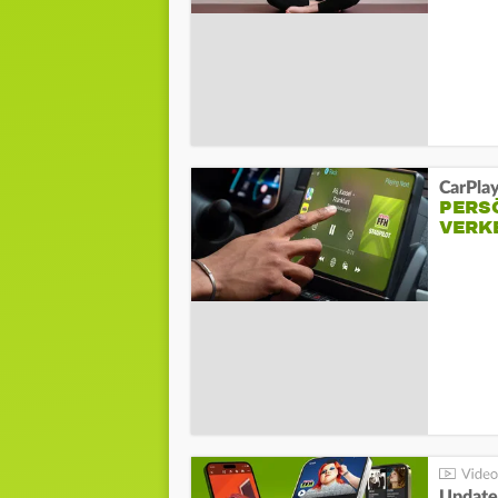
CarPla
PERSÖ
VERK
Update