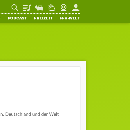
Playlist
Staupilot
Wetter
Webcam
Mein FFH
O
PODCAST
FREIZEIT
FFH-WELT
sen, Deutschland und der Welt