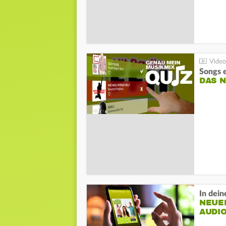
Songs 
DAS N
In dei
NEUER
AUDI