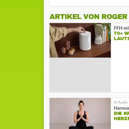
ARTIKEL VON ROGE
FFH mi
70+ W
LAUT
Harmon
DIE K
HERZ