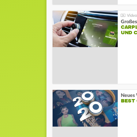
Großes
CARPL
UND 
Neues 
BEST 