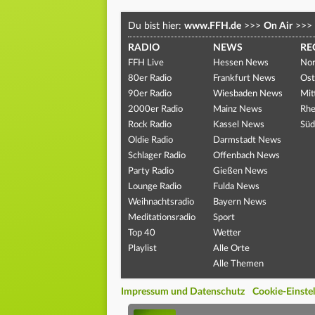
Du bist hier:
www.FFH.de
>>>
On Air
>>>
RADIO
NEWS
RE
FFH Live
Hessen News
Nor
80er Radio
Frankfurt News
Ost
90er Radio
Wiesbaden News
Mit
2000er Radio
Mainz News
Rhe
Rock Radio
Kassel News
Süd
Oldie Radio
Darmstadt News
Schlager Radio
Offenbach News
Party Radio
Gießen News
Lounge Radio
Fulda News
Weihnachtsradio
Bayern News
Meditationsradio
Sport
Top 40
Wetter
Playlist
Alle Orte
Alle Themen
Impressum und Datenschutz
Cookie-Einste