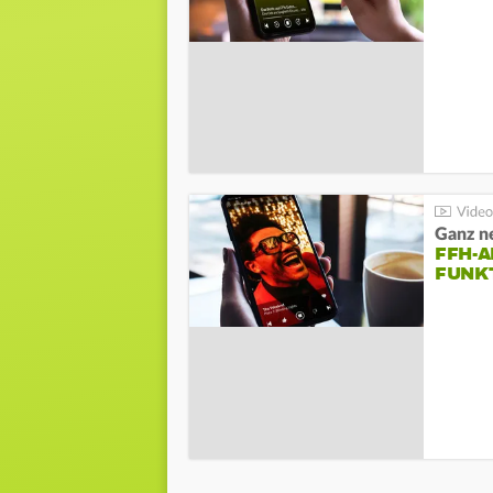
Ganz ne
FFH-A
FUNK