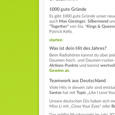
1000 gute Gründe
Es gibt 1000 gute Gründe unser ne
auch
Max Giesinger
,
Silbermond
und
"Together"
von Sia, "
Kings & Queen
Patrick Kelly.
starten
Was ist dein Hit des Jahres?
Beim Radiohören kannst du über jede
Daumen-hoch- und Daumen-runter-But
Aktions-Punkte
und kannst
wertvol
Gewinn an
.
Teamwork aus Deutschland
Viele Hits in diesem Jahr sind ents
Santos
hat mit
Topic
„Like I Love Yo
Unsere deutschen DJs haben sich me
Miss Li mit „Close Your Eyes“ oder
R
Das größte Musikprojekt im Jahr 20