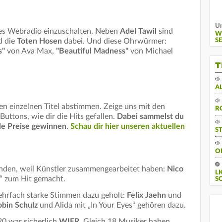
Un
ues Webradio einzuschalten. Neben
Adel Tawil
sind
W
SE
 die
Toten Hosen
dabei. Und diese Ohrwürmer:
s"
von Ava Max,
"Beautiful Madness"
von Michael
T
A
n einzelnen Titel abstimmen. Zeige uns mit den
R
tons, wie dir die Hits gefallen.
Dabei sammelst du
le Preise gewinnen
.
Schau dir hier unseren aktuellen
S
O
tanden, weil Künstler zusammengearbeitet haben:
Nico
L
u“ zum Hit gemacht.
S
hrfach starke Stimmen dazu geholt:
Felix Jaehn
und
obin Schulz
und Alida mit „In Your Eyes“ gehören dazu.
20 war sicherlich
WIER
. Gleich 18 Musiker haben