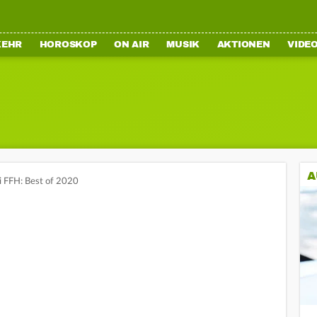
KEHR
HOROSKOP
ON AIR
MUSIK
AKTIONEN
VIDE
A
 FFH: Best of 2020