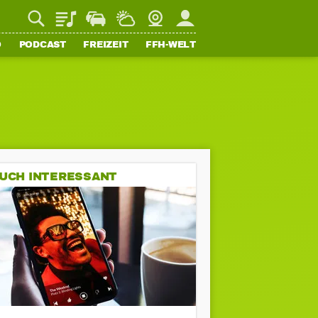
Playlist
Staupilot
Wetter
Webcam
Mein FFH
O
PODCAST
FREIZEIT
FFH-WELT
UCH INTERESSANT