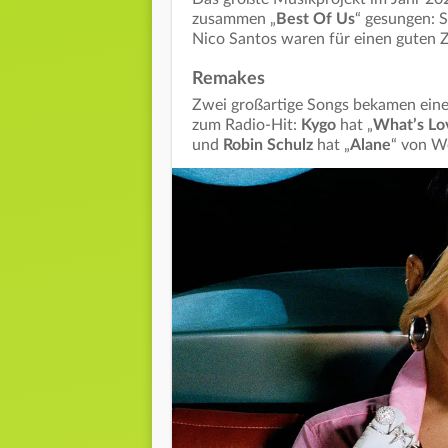
zusammen „
Best Of Us
“ gesungen: S
Nico Santos waren für einen guten 
Remakes
Zwei großartige Songs bekamen ei
zum Radio-Hit:
Kygo
hat „
What’s Lo
und
Robin Schulz
hat „
Alane
“ von W