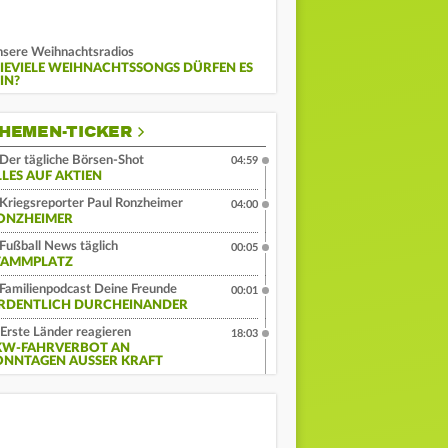
sere Weihnachtsradios
IEVIELE WEIHNACHTSSONGS DÜRFEN ES
IN?
HEMEN-TICKER
Der tägliche Börsen-Shot
04:59
LLES AUF AKTIEN
Kriegsreporter Paul Ronzheimer
04:00
ONZHEIMER
Fußball News täglich
00:05
TAMMPLATZ
Familienpodcast Deine Freunde
00:01
RDENTLICH DURCHEINANDER
Erste Länder reagieren
18:03
KW-FAHRVERBOT AN
ONNTAGEN AUSSER KRAFT