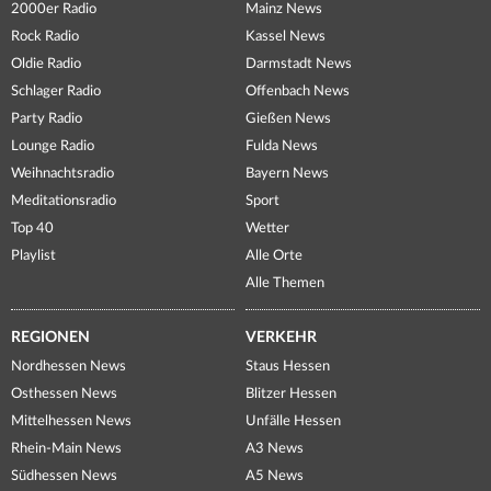
2000er Radio
Mainz News
Rock Radio
Kassel News
Oldie Radio
Darmstadt News
Schlager Radio
Offenbach News
Party Radio
Gießen News
Lounge Radio
Fulda News
Weihnachtsradio
Bayern News
Meditationsradio
Sport
Top 40
Wetter
Playlist
Alle Orte
Alle Themen
REGIONEN
VERKEHR
Nordhessen News
Staus Hessen
Osthessen News
Blitzer Hessen
Mittelhessen News
Unfälle Hessen
Rhein-Main News
A3 News
Südhessen News
A5 News