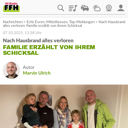
Playlist
Staupilot
Wetter
Webcam
Mein
Nachrichten
>
Echt Evren
,
Mittelhessen
,
Top-Meldungen
>
Nach Hausbrand
alles verloren: Familie erzählt von ihrem Schicksal
07.10.2025, 13:38 Uhr
Nach Hausbrand alles verloren
FAMILIE ERZÄHLT VON IHREM
SCHICKSAL
Autor
Marvin Ulrich