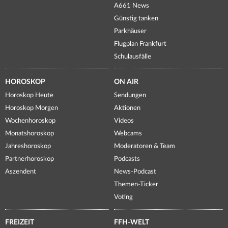
A661 News
Günstig tanken
Parkhäuser
Flugplan Frankfurt
Schulausfälle
HOROSKOP
ON AIR
Horoskop Heute
Sendungen
Horoskop Morgen
Aktionen
Wochenhoroskop
Videos
Monatshoroskop
Webcams
Jahreshoroskop
Moderatoren & Team
Partnerhoroskop
Podcasts
Aszendent
News-Podcast
Themen-Ticker
Voting
FREIZEIT
FFH-WELT