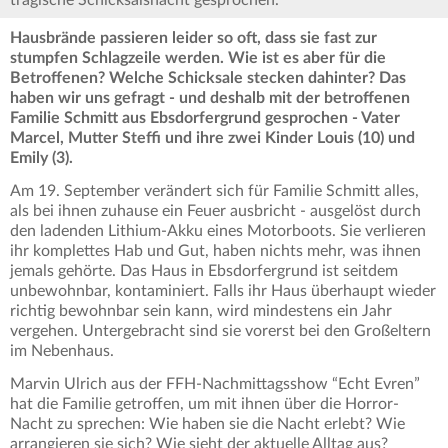
tragische Schicksalsnacht gesprochen.
Hausbrände passieren leider so oft, dass sie fast zur
stumpfen Schlagzeile werden. Wie ist es aber für die
Betroffenen? Welche Schicksale stecken dahinter? Das
haben wir uns gefragt - und deshalb mit der betroffenen
Familie Schmitt aus Ebsdorfergrund gesprochen - Vater
Marcel, Mutter Steffi und ihre zwei Kinder Louis (10) und
Emily (3).
Am 19. September verändert sich für Familie Schmitt alles,
als bei ihnen zuhause ein Feuer ausbricht - ausgelöst durch
den ladenden Lithium-Akku eines Motorboots. Sie verlieren
ihr komplettes Hab und Gut, haben nichts mehr, was ihnen
jemals gehörte. Das Haus in Ebsdorfergrund ist seitdem
unbewohnbar, kontaminiert. Falls ihr Haus überhaupt wieder
richtig bewohnbar sein kann, wird mindestens ein Jahr
vergehen. Untergebracht sind sie vorerst bei den Großeltern
im Nebenhaus.
Marvin Ulrich aus der FFH-Nachmittagsshow “Echt Evren”
hat die Familie getroffen, um mit ihnen über die Horror-
Nacht zu sprechen: Wie haben sie die Nacht erlebt? Wie
arrangieren sie sich? Wie sieht der aktuelle Alltag aus?